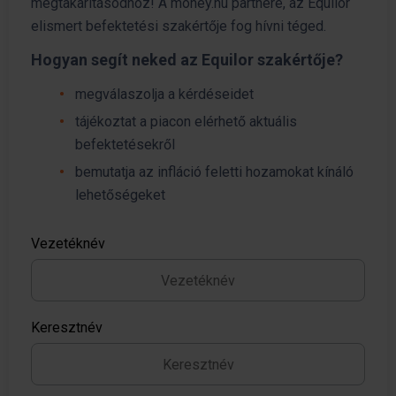
megtakarításodhoz! A money.hu partnere, az Equilor
elismert befektetési szakértője fog hívni téged.
Hogyan segít neked az Equilor szakértője?
megválaszolja a kérdéseidet
tájékoztat a piacon elérhető aktuális
befektetésekről
bemutatja az infláció feletti hozamokat kínáló
lehetőségeket
Vezetéknév
Keresztnév