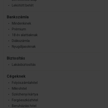
Lekötött betét
Bankszámla
Mindenkinek
Prémium
18 év alattiaknak
Diákszámla
Nyugdíjasoknak
Biztosítás
Lakásbiztosítás
Cégeknek
Folyószámlahitel
Mikrohitel
Széchenyi kártya
Forgóeszközhitel
Beruházási hitel