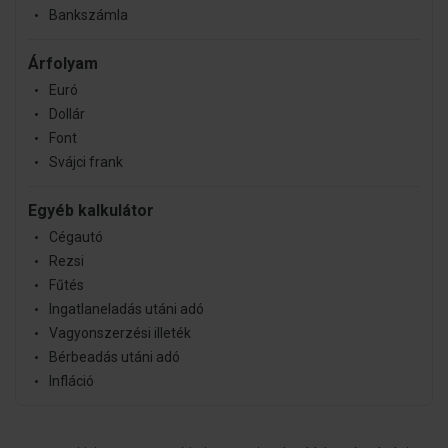
Bankszámla
Árfolyam
Euró
Dollár
Font
Svájci frank
Egyéb kalkulátor
Cégautó
Rezsi
Fűtés
Ingatlaneladás utáni adó
Vagyonszerzési illeték
Bérbeadás utáni adó
Infláció