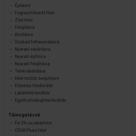
adatokkal, amelyeket Ön adott meg számukra vagy az
Építésre
Ön által használt más szolgáltatásokból gyűjtöttek.
Fogyasztóbarát hitel
Zöld hitel
Felújításra
Bővítésre
Szabad felhasználásra
Nyaraló vásárlásra
Nyaraló építésre
Nyaraló felújításra
Telekvásárlásra
Hitel tetőtér beépítésre
Előzetes hitelbírálat
Lakáshitel kiváltás
Egyéb jelzáloghitel kiváltás
Támogatások
Fix 3%-os lakáshitel
CSOK Plusz hitel