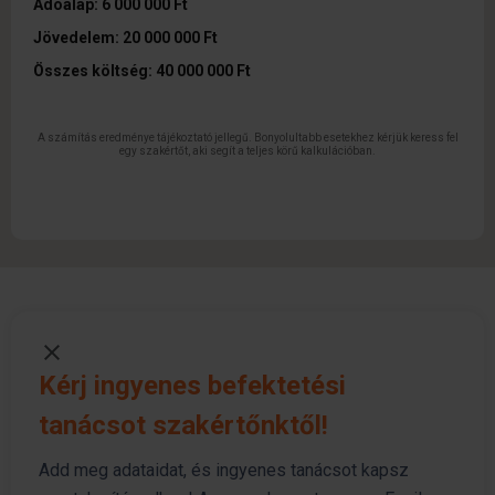
Adóalap: 6 000 000 Ft
Jövedelem: 20 000 000 Ft
Összes költség: 40 000 000 Ft
A számítás eredménye tájékoztató jellegű. Bonyolultabb esetekhez kérjük keress fel
egy szakértőt, aki segít a teljes körű kalkulációban.
Kérj ingyenes befektetési
tanácsot szakértőnktől!
Add meg adataidat, és ingyenes tanácsot kapsz