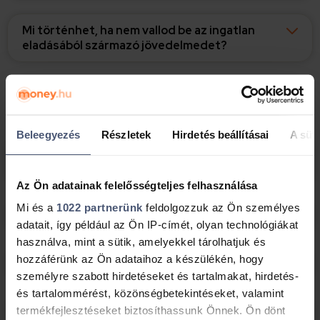
Mi történhet, ha nem vallod be az ingatlan
eladásából származó jövedelmedet?
Az adó megfizetése
Beleegyezés
Részletek
Hirdetés beállításai
A süti
Mikor kell megfizetni az ingatlanértékesítésből
származó jövedelem után fizetendő adót?
Az Ön adatainak felelősségteljes felhasználása
Mi és a
1022 partnerünk
feldolgozzuk az Ön személyes
Hogyan kell megfizetni az adót?
adatait, így például az Ön IP-címét, olyan technológiákat
használva, mint a sütik, amelyekkel tárolhatjuk és
hozzáférünk az Ön adataihoz a készülékén, hogy
Mit lehet tenni fizetési nehézség esetén?
személyre szabott hirdetéseket és tartalmakat, hirdetés-
és tartalommérést, közönségbetekintéseket, valamint
termékfejlesztéseket biztosíthassunk Önnek. Ön dönt
Kérhető az adó elengedése vagy mérséklése a