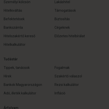
Személyi kölcsön
Lakáshitel
Hitelkiváltás
Támogatások
Befektetések
Biztosítás
Bankszámla
Cégeknek
Hitelszakértő kereső
Előzetes hitelbírálat
Hitelkalkulátor
Tudástár
Tippek, tanácsok
Fogalmak
Hírek
Szakértő válaszol
Bankok Magyarországon
Rezsi kalkulátor
Adó, illeték kalkulátor
Infláció
Árfolyam