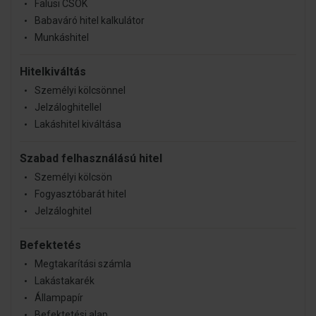
Falusi CSOK
Babaváró hitel kalkulátor
Munkáshitel
Hitelkiváltás
Személyi kölcsönnel
Jelzáloghitellel
Lakáshitel kiváltása
Szabad felhasználású hitel
Személyi kölcsön
Fogyasztóbarát hitel
Jelzáloghitel
Befektetés
Megtakarítási számla
Lakástakarék
Állampapír
Befektetési alap