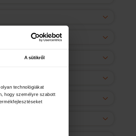
A sütikről
 olyan technológiákat
én, hogy személyre szabott
termékfejlesztéseket