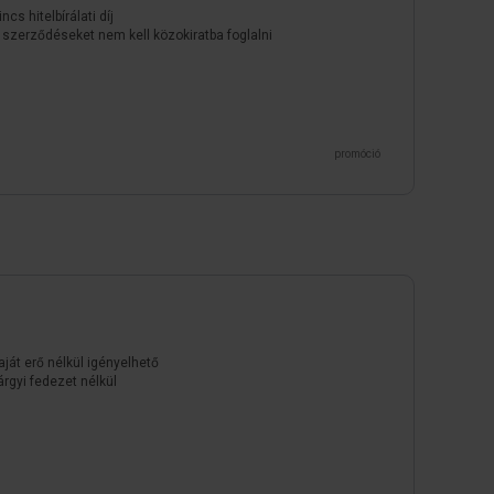
incs hitelbírálati díj
 szerződéseket nem kell közokiratba foglalni
promóció
aját erő nélkül igényelhető
árgyi fedezet nélkül