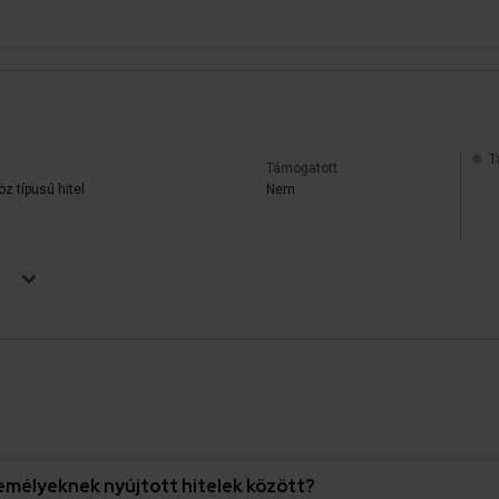
T
Támogatott
z típusú hitel
Nem
zemélyeknek nyújtott hitelek között?