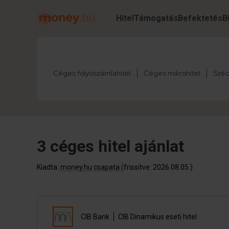
Hitel
Támogatás
Befektetés
B
Céges folyószámlahitel
Céges mikrohitel
Széc
3 céges hitel ajánlat
Kiadta:
money.hu csapata
(frissítve: 2026.08.05.)
CIB Bank
CIB Dinamikus eseti hitel