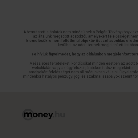
A bemutatott ajánlatok nem minősülnek a Polgári Törvénykönyv szerin
az általunk megadott adatoktól, amelyekért felelősséget nem
kiemelésükre nem feltétlenül objektív összehasonlítás ered
kerülhet az adott termék megjelenített listában 
Felhívjuk figyelmedet, hogy az oldalunkon megjelenített ter
A részletes feltételeket, kondíciókat minden esetben az adott 
weboldalán vagy az ügyfélszolgálatokon tudsz megtekinteni. A 
amelyekért felelősséget nem áll módunkban vállalni. Figyelemfe
mindenkor hatályos pénzügyi jogi és szakmai szabályok szerint tö