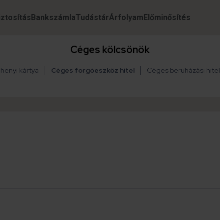
iztosítás
Bankszámla
Tudástár
Árfolyam
Előminősítés
Céges kölcsönök
henyi kártya
Céges forgóeszköz hitel
Céges beruházási hitel