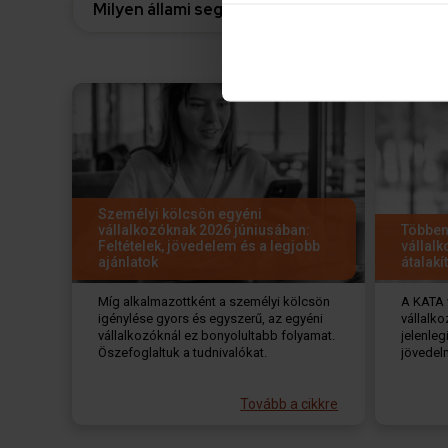
Milyen állami segítségre számíthatnak a válla
Az Ön készülékén beazon
Tudjon meg többet személyes 
módosíthatja vagy visszavonh
Sütiket használunk a tartal
weboldalforgalmunk elemzésé
weboldalhasználatra vonatko
számukra vagy az Ön által ha
Személyi kölcsön egyéni
vállalkozóknak 2026 júniusában:
Többen
Feltételek, jövedelem és a legjobb
vállalk
ajánlatok
átalakí
Míg alkalmazottként a személyi kölcsön
A KATA 
igénylése gyors és egyszerű, az egyéni
vállalko
vállalkozóknál ez bonyolultabb folyamat.
jelenle
Öszefoglaltuk a tudnivalókat.
jövedelm
Tovább a cikkre