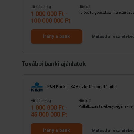
Hitelösszeg
Hitelcél
1 000 000 Ft -
Tartós forgóeszköz finanszírozás,
100 000 000 Ft
Irány a bank
Mutasd a részleteket
További banki ajánlatok
K&H Bank
K&H üzlettámogató hitel
Hitelösszeg
Hitelcél
1 000 000 Ft -
Vállalkozás tevékenységének fe
45 000 000 Ft
Irány a bank
Mutasd a részleteket