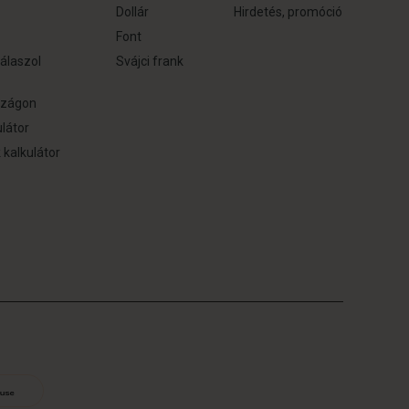
Dollár
Hirdetés, promóció
Font
álaszol
Svájci frank
szágon
ulátor
k kalkulátor