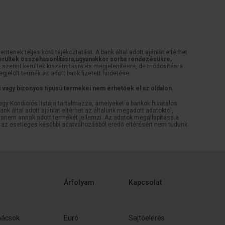
tenek teljes körű tájékoztatást. A bank által adott ajánlat eltérhet
rültek összehasonlításra,ugyanakkor sorba rendezésükre,
szerint kerültek kiszámításra és megjelenítésre, de módosításra
egjelölt termék az adott bank fizetett hirdetése.
ei vagy bizonyos típusú termékei nem érhetőek el az oldalon.
agy Kondíciós listája tartalmazza, amelyeket a bankok hivatalos
k által adott ajánlat eltérhet az általunk megadott adatoktól,
 hanem annak adott termékét jellemzi. Az adatok megállapítása a
 az esetleges későbbi adatváltozásból eredő eltérésért nem tudunk
Árfolyam
Kapcsolat
nácsok
Euró
Sajtóelérés