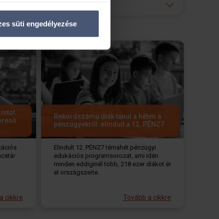
enőrzésével
észletek pontban
. Bármikor
es süti engedélyezése
tosításához, valamint
inkkel megosztjuk az Ön
l, amelyeket Ön adott meg
rintot
Rekordszámú diák tanul a héten a
ereső
pénzügyekről: elindult a 12. PÉNZ7
zációs
Elindult 12. PÉNZ7 témahét pénzügyi
ncstár
edukációs programsorozat, ami idén
minden eddiginél több, 218 ezer diákot ér
el országszerte.
a cikkre
Tovább a cikkre