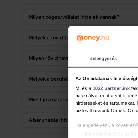
Milyen céges/vállalati hitelek vannak?
Melyek a rövid távú hitelek jellemzői?
Milyen rövid távú hitelek vannak?
Beleegyezés
Az Ön adatainak felelősségt
Melyek a beruházási hitelek jellemzői?
Mi és a
1022 partnerünk
fel
használva, mint a sütik, ame
Miért jó a garanciaintézmény bevonása?
hirdetéseket és tartalmakat,
biztosíthassunk Önnek. Ön dön
A beruházási hitel alternatívája – mikor jöhet jó
Ha engedélyezi, a következőt
Információgyűjtés az Ön 