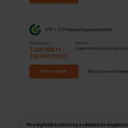
OTP
OTP Ritmus Forgóeszközhitel
Hitelösszeg
Hitelcél
3 000 000 Ft -
Szabad felhasználású forgóeszkö
100 000 000 Ft
Irány a bank
Mutasd a részleteket
Mi a legfőbb különbség a vállalati és magáns