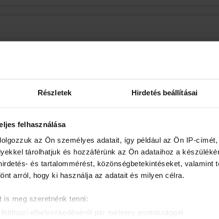
Részletek
Hirdetés beállításai
eljes felhasználása
dolgozzuk az Ön személyes adatait, így például az Ön IP-címét,
lyekkel tárolhatjuk és hozzáférünk az Ön adataihoz a készülék
 hirdetés- és tartalommérést, közönségbetekintéseket, valamint 
t arról, hogy ki használja az adatait és milyen célra.
l a lízing?
 is meg szeretnénk tenni:
földrajzi elhelyezkedéséről pár méteres pontossággal