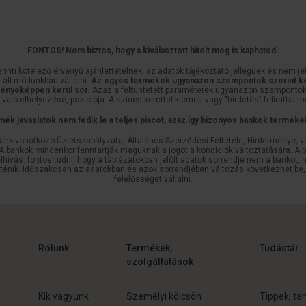
FONTOS! Nem biztos, hogy a kiválasztott hitelt meg is kaphatod.
ti kötelező érvényű ajánlattételnek, az adatok tájékoztató jellegűek és nem jelen
 áll módunkban vállalni.
Az egyes termékek ugyanazon szempontok szerint ke
ményeképpen kerül sor.
Azaz a feltüntetett paraméterek ugyanazon szempontok 
való elhelyezése, pozíciója. A színes kerettel kiemelt vagy "hirdetés" felirattal m
mék javaslatok nem fedik le a teljes piacot, azaz így bizonyos bankok termék
bank vonatkozó Üzletszabályzata, Általános Szerződési Feltétele, Hirdetménye, v
bankok mindenkor fenntartják maguknak a jogot a kondíciók változtatására. A ban
lhívás: fontos tudni, hogy a táblázatokban jelölt adatok sorrendje nem a bankot,
rténik. Időszakosan az adatokban és azok sorrendjében változás következhet be,
felelősséget vállalni.
Rólunk
Termékek,
Tudástár
szolgáltatások
Kik vagyunk
Személyi kölcsön
Tippek, ta