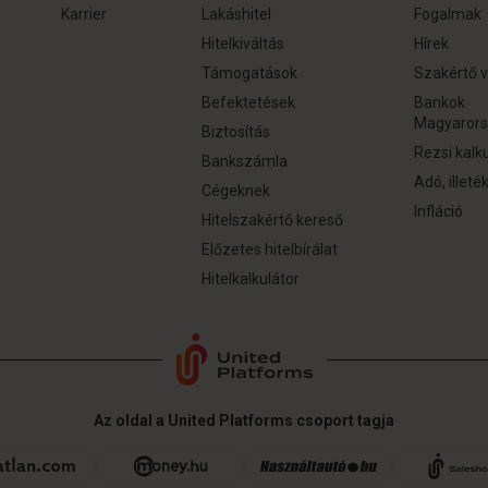
Karrier
Lakáshitel
Fogalmak
Hitelkiváltás
Hírek
Támogatások
Szakértő v
Befektetések
Bankok
Magyaror
Biztosítás
Rezsi kalk
Bankszámla
Adó, illeté
Cégeknek
Infláció
Hitelszakértő kereső
Előzetes hitelbírálat
Hitelkalkulátor
Az oldal a United Platforms csoport tagja