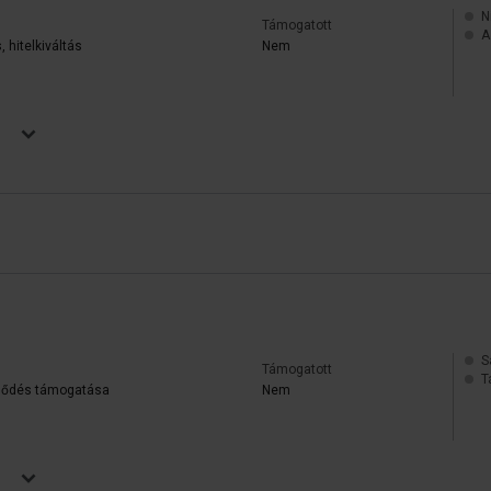
N
Támogatott
A
 hitelkiváltás
Nem
S
Támogatott
T
jlődés támogatása
Nem