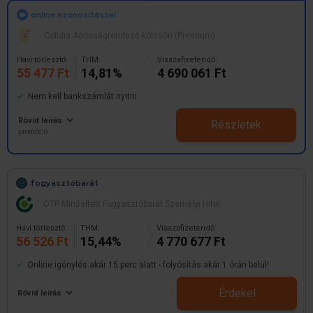
online azonosítással
Cofidis Adósságrendező kölcsön (Premium)
Havi törlesztő:
THM:
Visszafizetendő:
55 477 Ft
14,81%
4 690 061 Ft
Nem kell bankszámlát nyitni
Rövid leírás
Részletek
promóció
fogyasztóbarát
OTP Minősített Fogyasztóbarát Személyi Hitel
Havi törlesztő:
THM:
Visszafizetendő:
56 526 Ft
15,44%
4 770 677 Ft
Online igénylés akár 15 perc alatt - folyósítás akár 1 órán belül!
Érdekel
Rövid leírás