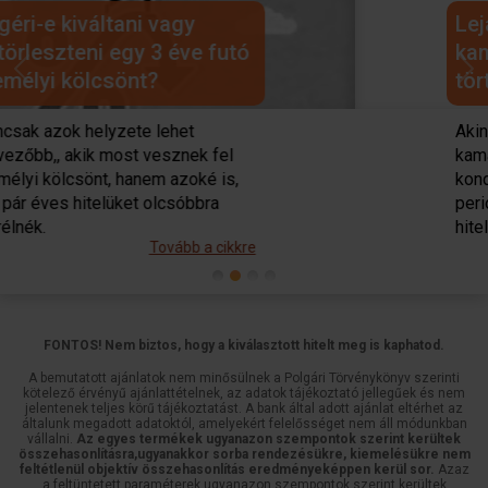
Lejár a 10 éves
kamatperiódusod? Mi
történik a hiteleddel?
Previous
Next
Akinek most jár le a 10 éves
kamatperiódusa, az milyen
kondíciókra számíthat a következő
periódusban, és megérheti-e neki egy
hitelkiváltás.
Tovább a cikkre
FONTOS! Nem biztos, hogy a kiválasztott hitelt meg is kaphatod.
A bemutatott ajánlatok nem minősülnek a Polgári Törvénykönyv szerinti
kötelező érvényű ajánlattételnek, az adatok tájékoztató jellegűek és nem
jelentenek teljes körű tájékoztatást. A bank által adott ajánlat eltérhet az
általunk megadott adatoktól, amelyekért felelősséget nem áll módunkban
vállalni.
Az egyes termékek ugyanazon szempontok szerint kerültek
összehasonlításra,ugyanakkor sorba rendezésükre, kiemelésükre nem
feltétlenül objektív összehasonlítás eredményeképpen kerül sor.
Azaz
a feltüntetett paraméterek ugyanazon szempontok szerint kerültek