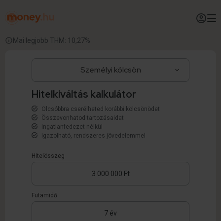
Mai legjobb THM: 10,27%
Hitelkiváltás kalkulátor
Olcsóbbra cserélheted korábbi kölcsönödet
Összevonhatod tartozásaidat
Ingatlanfedezet nélkül
Igazolható, rendszeres jövedelemmel
Hitelösszeg
Futamidő