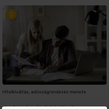
Hitelkiváltás, adósságrendezés menete
Gyakran ismételt kérdések