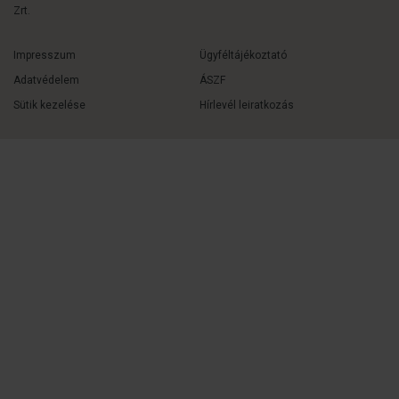
Zrt.
Impresszum
Ügyféltájékoztató
Adatvédelem
ÁSZF
Sütik kezelése
Hírlevél leiratkozás