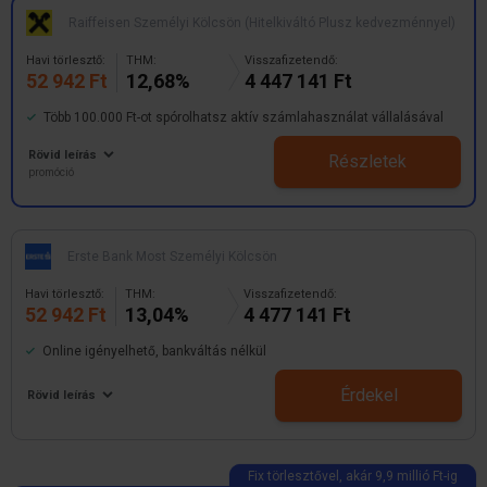
Raiffeisen Személyi Kölcsön (Hitelkiváltó Plusz kedvezménnyel)
Havi törlesztő:
THM:
Visszafizetendő:
52 942 Ft
12,68%
4 447 141 Ft
Több 100.000 Ft-ot spórolhatsz aktív számlahasználat vállalásával
Rövid leírás
Részletek
promóció
Erste Bank Most Személyi Kölcsön
Havi törlesztő:
THM:
Visszafizetendő:
52 942 Ft
13,04%
4 477 141 Ft
Online igényelhető, bankváltás nélkül
Érdekel
Rövid leírás