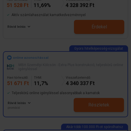
51 528 Ft
11,69%
4 328 392 Ft
Aktív számlahasználat kamatkedvezménnyel
Érdekel
Rövid leírás
online azonosítással
MBH Személyi Kölcsön - Extra Plus konstrukció, teljeskörű online
igényléssel
Havi törlesztő:
THM:
Visszafizetendő:
51 671 Ft
11,7%
4 340 337 Ft
Teljeskörű online igényléssel alasonyabbak a kamatok
Rövid leírás
Részletek
promóció