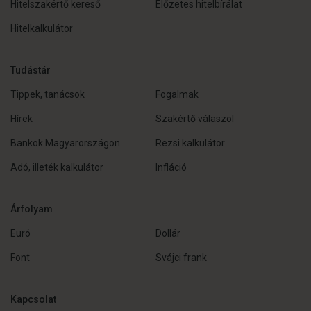
Hitelszakértő kereső
Előzetes hitelbírálat
Hitelkalkulátor
Tudástár
Tippek, tanácsok
Fogalmak
Hírek
Szakértő válaszol
Bankok Magyarországon
Rezsi kalkulátor
Adó, illeték kalkulátor
Infláció
Árfolyam
Euró
Dollár
Font
Svájci frank
Kapcsolat