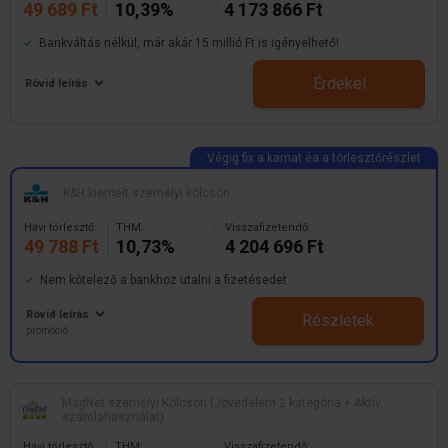
49 689 Ft
10,39%
4 173 866 Ft
Bankváltás nélkül, már akár 15 millió Ft is igényelhető!
Érdekel
Rövid leírás
K&H kiemelt személyi kölcsön
Havi törlesztő:
THM:
Visszafizetendő:
49 788 Ft
10,73%
4 204 696 Ft
Nem kötelező a bankhoz utalni a fizetésedet
Rövid leírás
Részletek
promóció
MagNet személyi Kölcsön (Jövedelem 2 kategória + Aktív
számlahasználat)
Havi törlesztő:
THM:
Visszafizetendő: