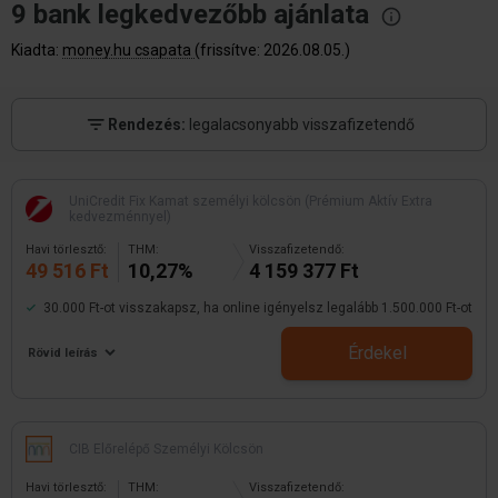
9 bank legkedvezőbb
ajánlata
Kiadta:
money.hu csapata
(frissítve: 2026.08.05.)
Rendezés:
legalacsonyabb visszafizetendő
UniCredit Fix Kamat személyi kölcsön (Prémium Aktív Extra
kedvezménnyel)
Havi törlesztő:
THM:
Visszafizetendő:
49 516 Ft
10,27%
4 159 377 Ft
30.000 Ft-ot visszakapsz, ha online igényelsz legalább 1.500.000 Ft-ot
Érdekel
Rövid leírás
CIB Előrelépő Személyi Kölcsön
Havi törlesztő:
THM:
Visszafizetendő: