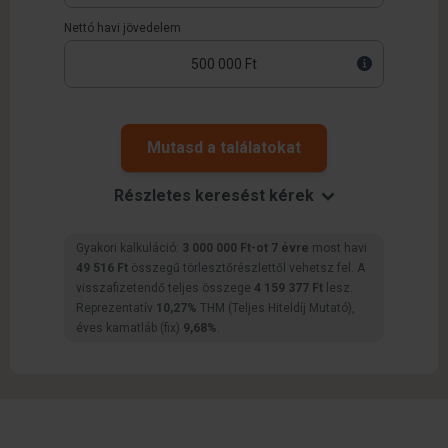
Nettó havi jövedelem
Mutasd a találatokat
Részletes keresést kérek
Gyakori kalkuláció:
3 000 000 Ft-ot 7 évre
most havi
49 516 Ft
összegű törlesztőrészlettől vehetsz fel. A
visszafizetendő teljes összege
4 159 377 Ft
lesz.
Reprezentatív
10,27%
THM (Teljes Hiteldíj Mutató),
éves kamatláb (fix)
9,68%
.