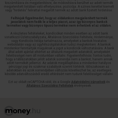
kiszámításra és megjelenítésre, de módosításra kerülhet az adott termék
megjelenített listában való elhelyezése, pozíciója. A színes kerettel kiemelt
vagy "hirdetés" felirattal megjelölt termék az adott bank fizetett hirdetése.
Felhívjuk figyelmedet, hogy az oldalunkon megjelenített termék
javaslatok nem fedik le a teljes piacot, azaz így bizonyos bankok
termékei vagy bizonyos típusú termékei nem érhetőek el az oldalon.
A részletes feltételeket, kondíciókat minden esetben az adott bank
vonatkozó Üzletszabályzata, Általános Szerződési Feltétele, Hirdetménye,
vagy Kondíciós listája tartalmazza, amelyeket a bankok hivatalos
weboldalán vagy az ügyfélszolgálatokon tudsz megtekinteni. A bankok
mindenkor fenntartják maguknak a jogot a kondíciók változtatására. A bank
által adott ajánlat eltérhet az általunk megadott adatoktól, amelyekért
felelősséget nem áll módunkban vállalni. Figyelemfelhívás: fontos tudni,
hogy a táblázatokban jelölt adatok sorrendje nem a bankot, hanem annak
adott termékét jellemzi. Az adatok megállapítása a mindenkor hatályos
pénzügyi jogi és szakmai szabályok szerint történik. Időszakosan az
adatokban és azok sorrendjében változás következhet be, az esetleges
későbbi adatváltozásból eredő eltérésért nem tudunk felelősséget vállalni.
Ezt az oldalt reCAPTCHA védi, és a Google
Adatvédelmi irányelvek
és
Általános Szerződési Feltételek
érvényesek.