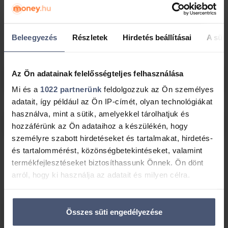
Hitelkiváltás jelentése személyi
Beleegyezés
Részletek
Hirdetés beállításai
A süti
kölcsön esetén
Mit jelent a hitelkiváltás a személyi kölcsönök
Az Ön adatainak felelősségteljes felhasználása
esetében?
Mi és a
1022 partnerünk
feldolgozzuk az Ön személyes
adatait, így például az Ön IP-címét, olyan technológiákat
használva, mint a sütik, amelyekkel tárolhatjuk és
Mikor érdemes személyi kölcsönnel történő
hozzáférünk az Ön adataihoz a készülékén, hogy
hitelkiváltásban gondolkodni?
személyre szabott hirdetéseket és tartalmakat, hirdetés-
és tartalommérést, közönségbetekintéseket, valamint
termékfejlesztéseket biztosíthassunk Önnek. Ön dönt
Személyi kölcsön hitelkiváltásra
arról, hogy ki használja az adatait és milyen célra.
Ha engedélyezi, a következőt is meg szeretnénk tenni:
Mikor vehetek fel személyi kölcsönt
Összes süti engedélyezése
Információgyűjtés az Ön földrajzi elhelyezkedéséről
hitelkiváltásra?
pár méteres pontossággal