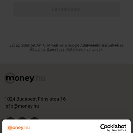
Leiratkozom!
Ezt az oldalt reCAPTCHA védi, és a Google
Adatvédelmi irányelvek
és
Általános Szerződési Feltételek
érvényesek.
1024 Budapest Fény utca 16.
info@money.hu