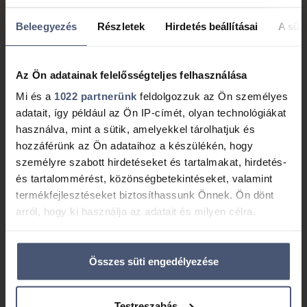
Rólunk
Beleegyezés
Részletek
Hirdetés beállításai
A süti
Kik vagyunk
Karrier
Az Ön adatainak felelősségteljes felhasználása
Termékek, szolgáltatások
Mi és a
1022 partnerünk
feldolgozzuk az Ön személyes
Személyi kölcsön
Lakáshitel
adatait, így például az Ön IP-címét, olyan technológiákat
használva, mint a sütik, amelyekkel tárolhatjuk és
Hitelkiváltás
Támogatások
hozzáférünk az Ön adataihoz a készülékén, hogy
Befektetések
Biztosítás
személyre szabott hirdetéseket és tartalmakat, hirdetés-
és tartalommérést, közönségbetekintéseket, valamint
Bankszámla
Cégeknek
termékfejlesztéseket biztosíthassunk Önnek. Ön dönt
Hitelszakértő kereső
Előzetes hitelbírálat
arról, hogy ki használja az adatait és milyen célra.
Hitelkalkulátor
Ha engedélyezi, a következőt is meg szeretnénk tenni:
Összes süti engedélyezése
Információgyűjtés az Ön földrajzi
Tudástár
elhelyezkedéséről pár méteres pontossággal
Tippek, tanácsok
Fogalmak
Az Ön készülékén beazonosítása annak konkrét
Testreszabás