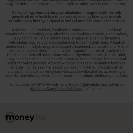
vagy "hirdetés" felirattal megjelölt termék az adott bank fizetett hirdetése.
Felhívjuk figyelmedet, hogy az oldalunkon megjelenített termék
javaslatok nem fedik le a teljes piacot, azaz így bizonyos bankok
termékei vagy bizonyos típusú termékei nem érhetőek el az oldalon.
A részletes feltételeket, kondíciókat minden esetben az adott bank
vonatkozó Üzletszabályzata, Általános Szerződési Feltétele, Hirdetménye,
vagy Kondíciós listája tartalmazza, amelyeket a bankok hivatalos
weboldalán vagy az ügyfélszolgálatokon tudsz megtekinteni. A bankok
mindenkor fenntartják maguknak a jogot a kondíciók változtatására. A bank
által adott ajánlat eltérhet az általunk megadott adatoktól, amelyekért
felelősséget nem áll módunkban vállalni. Figyelemfelhívás: fontos tudni,
hogy a táblázatokban jelölt adatok sorrendje nem a bankot, hanem annak
adott termékét jellemzi. Az adatok megállapítása a mindenkor hatályos
pénzügyi jogi és szakmai szabályok szerint történik. Időszakosan az
adatokban és azok sorrendjében változás következhet be, az esetleges
későbbi adatváltozásból eredő eltérésért nem tudunk felelősséget vállalni.
Ezt az oldalt reCAPTCHA védi, és a Google
Adatvédelmi irányelvek
és
Általános Szerződési Feltételek
érvényesek.