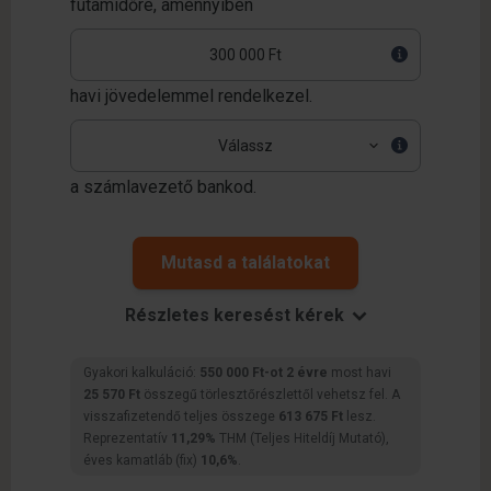
futamidőre,
amennyiben
havi jövedelemmel rendelkezel.
a számlavezető bankod.
Mutasd a találatokat
Részletes keresést kérek
Gyakori kalkuláció:
550 000 Ft-ot 2 évre
most havi
25 570 Ft
összegű törlesztőrészlettől vehetsz fel. A
visszafizetendő teljes összege
613 675 Ft
lesz.
Reprezentatív
11,29%
THM (Teljes Hiteldíj Mutató),
éves kamatláb (fix)
10,6%
.