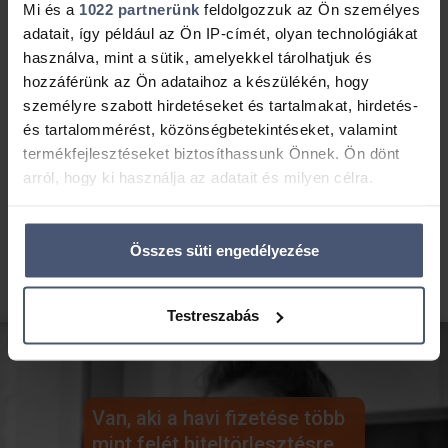
tanácsok, kedvezményes hitelajánlatok!
Mi és a
1022 partnerünk
feldolgozzuk az Ön személyes
adatait, így például az Ön IP-címét, olyan technológiákat
használva, mint a sütik, amelyekkel tárolhatjuk és
hozzáférünk az Ön adataihoz a készülékén, hogy
személyre szabott hirdetéseket és tartalmakat, hirdetés-
Értesítsetek
és tartalommérést, közönségbetekintéseket, valamint
termékfejlesztéseket biztosíthassunk Önnek. Ön dönt
Bővebben adataid védelméről.
arról, hogy ki használja az adatait és milyen célra.
Ha engedélyezi, a következőt is meg szeretnénk tenni:
Összes süti engedélyezése
Információgyűjtés az Ön földrajzi elhelyezkedéséről
pár méteres pontossággal
Az Ön készülékén beazonosítása annak konkrét
Testreszabás
tulajdonságainak (ujjlenyomat) aktív ellenőrzésével
Tudjon meg többet személyes adatainak feldolgozási
módjairól és adja meg preferenciáit a
Részletek
pontban
. Bármikor módosíthatja vagy visszavonhatja a
Van, aki a havi fizetése több
Sütinyilatkozathoz való hozzájárulását.
mint felét hiteltörlesztésre