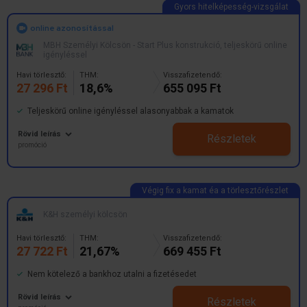
online azonosítással
MBH Személyi Kölcsön - Start Plus konstrukció, teljeskörű online
igényléssel
Havi törlesztő:
THM:
Visszafizetendő:
27 296 Ft
18,6%
655 095 Ft
Teljeskörű online igényléssel alasonyabbak a kamatok
Rövid leírás
Részletek
promóció
K&H személyi kölcsön
Havi törlesztő:
THM:
Visszafizetendő:
27 722 Ft
21,67%
669 455 Ft
Nem kötelező a bankhoz utalni a fizetésedet
Rövid leírás
Részletek