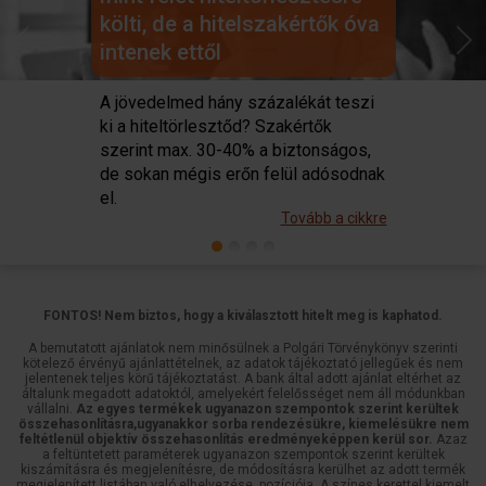
költi, de a hitelszakértők óva
Sütiket használunk a tartalmak és hirdetések személyre
intenek ettől
szabásához, közösségi funkciók biztosításához,
Previous
Next
valamint weboldalforgalmunk elemzéséhez. Ezenkívül
A jövedelmed hány százalékát teszi
közösségi média-, hirdető- és elemző partnereinkkel
ki a hiteltörlesztőd? Szakértők
megosztjuk az Ön weboldalhasználatra vonatkozó
szerint max. 30-40% a biztonságos,
adatait, akik kombinálhatják az adatokat más olyan
de sokan mégis erőn felül adósodnak
adatokkal, amelyeket Ön adott meg számukra vagy az
el.
Ön által használt más szolgáltatásokból gyűjtöttek.
Tovább a cikkre
FONTOS! Nem biztos, hogy a kiválasztott hitelt meg is kaphatod.
A bemutatott ajánlatok nem minősülnek a Polgári Törvénykönyv szerinti
kötelező érvényű ajánlattételnek, az adatok tájékoztató jellegűek és nem
jelentenek teljes körű tájékoztatást. A bank által adott ajánlat eltérhet az
általunk megadott adatoktól, amelyekért felelősséget nem áll módunkban
vállalni.
Az egyes termékek ugyanazon szempontok szerint kerültek
összehasonlításra,ugyanakkor sorba rendezésükre, kiemelésükre nem
feltétlenül objektív összehasonlítás eredményeképpen kerül sor.
Azaz
a feltüntetett paraméterek ugyanazon szempontok szerint kerültek
kiszámításra és megjelenítésre, de módosításra kerülhet az adott termék
megjelenített listában való elhelyezése, pozíciója. A színes kerettel kiemelt