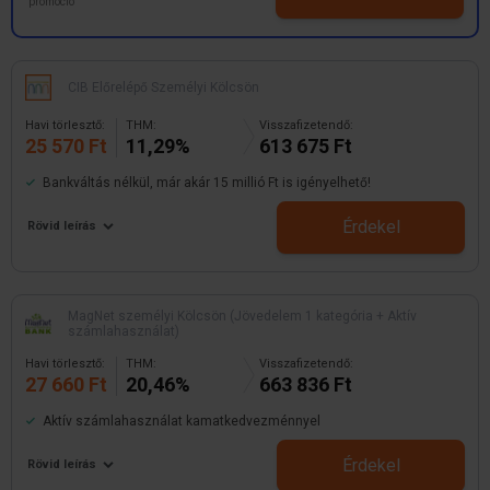
promóció
CIB Előrelépő Személyi Kölcsön
Havi törlesztő:
THM:
Visszafizetendő:
25 570 Ft
11,29%
613 675 Ft
Bankváltás nélkül, már akár 15 millió Ft is igényelhető!
Érdekel
Rövid leírás
MagNet személyi Kölcsön (Jövedelem 1 kategória + Aktív
számlahasználat)
Havi törlesztő:
THM:
Visszafizetendő:
27 660 Ft
20,46%
663 836 Ft
Aktív számlahasználat kamatkedvezménnyel
Érdekel
Rövid leírás