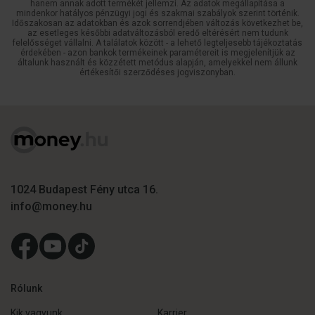
hanem annak adott termékét jellemzi. Az adatok megállapítása a
mindenkor hatályos pénzügyi jogi és szakmai szabályok szerint történik.
Időszakosan az adatokban és azok sorrendjében változás következhet be,
az esetleges későbbi adatváltozásból eredő eltérésért nem tudunk
felelősséget vállalni. A találatok között - a lehető legteljesebb tájékoztatás
érdekében - azon bankok termékeinek paramétereit is megjelenítjük az
általunk használt és közzétett metódus alapján, amelyekkel nem állunk
értékesítői szerződéses jogviszonyban.
1024 Budapest Fény utca 16.
info@money.hu
Rólunk
Kik vagyunk
Karrier