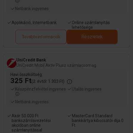
Netbank ingyenes
Applikáció, Internetbank
Online számlanyitás
lehetősége
Részletek
További információk
UniCredit Bank
UniCredit Mobil Aktív Plusz számlacsomag
Havi összköltség:
325 Ft
(2. évtől: 1 303 Ft)
Készpénzfelvétel ingyenes
Utalás ingyenes
Netbank ingyenes
Akár 50.000 Ft
MasterCard Standard
bankszámlavezetési
bankkártya kibocsátói díja 0
akcióban online
Ft
számlanyitással