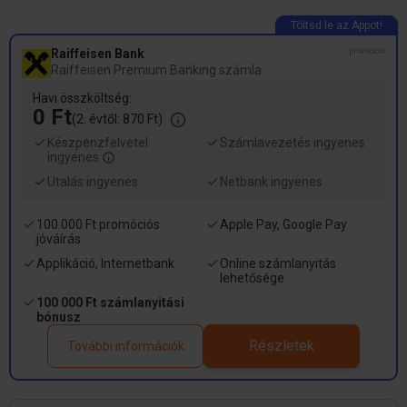
Raiffeisen Bank
promóció
Raiffeisen Premium Banking számla
Havi összköltség:
0 Ft
(2. évtől: 870 Ft)
Készpénzfelvétel
Számlavezetés ingyenes
ingyenes
Utalás ingyenes
Netbank ingyenes
100.000 Ft promóciós
Apple Pay, Google Pay
jóváírás
Applikáció, Internetbank
Online számlanyitás
lehetősége
100 000 Ft számlanyitási
bónusz
Részletek
További információk