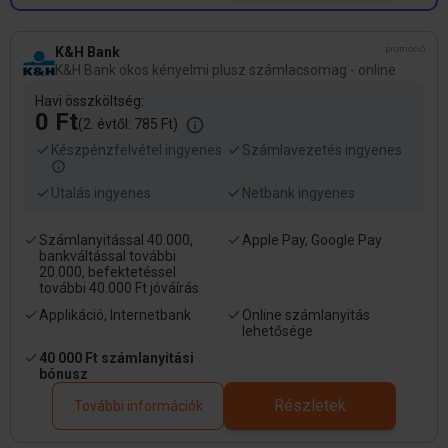
K&H Bank
promóció
K&H Bank okos kényelmi plusz számlacsomag - online
Havi összköltség:
0 Ft
(2. évtől: 785 Ft)
Készpénzfelvétel ingyenes
Számlavezetés ingyenes
Utalás ingyenes
Netbank ingyenes
Számlanyitással 40.000,
Apple Pay, Google Pay
bankváltással további
20.000, befektetéssel
további 40.000 Ft jóváírás
Applikáció, Internetbank
Online számlanyitás
lehetősége
40 000 Ft számlanyitási
bónusz
Részletek
További információk