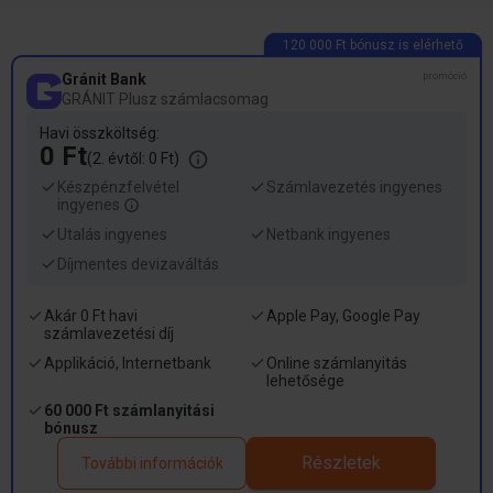
Gránit Bank
promóció
GRÁNIT Plusz számlacsomag
Havi összköltség:
0 Ft
(2. évtől: 0 Ft)
Készpénzfelvétel
Számlavezetés ingyenes
ingyenes
Utalás ingyenes
Netbank ingyenes
Díjmentes devizaváltás
Akár 0 Ft havi
Apple Pay, Google Pay
számlavezetési díj
Applikáció, Internetbank
Online számlanyitás
lehetősége
60 000 Ft számlanyitási
bónusz
Részletek
További információk