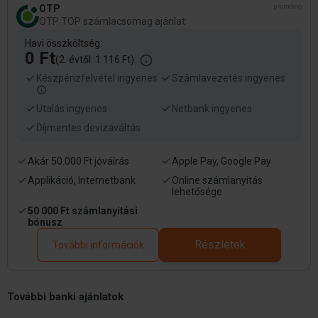
OTP
promóció
OTP TOP számlacsomag ajánlat
Havi összköltség:
0 Ft
(2. évtől: 1 116 Ft)
Készpénzfelvétel ingyenes
Számlavezetés ingyenes
Utalás ingyenes
Netbank ingyenes
Díjmentes devizaváltás
Akár 50.000 Ft jóváírás
Apple Pay, Google Pay
Applikáció, Internetbank
Online számlanyitás
lehetősége
50 000 Ft számlanyitási
bónusz
Részletek
További információk
További banki ajánlatok