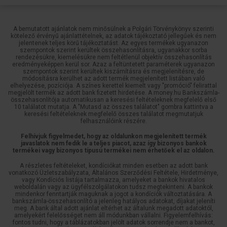
A bemutatott ajánlatok nem minősülnek a Polgári Törvénykönyv szerinti
kötelező érvényű ajánlattételnek, az adatok tájékoztató jellegűek és nem
jelentenek teljes körű tájékoztatást. Az egyes termékek ugyanazon
szempontok szerint kerültek összehasonlításra, ugyanakkor sorba
rendezésükre, kiemelésükre nem feltétlenül objektív összehasonlítás
eredményeképpen kerül sor. Azaz a feltüntetett paraméterek ugyanazon
szempontok szerint kerültek kiszámításra és megjelenítésre, de
módosításra kerülhet az adott termék megjelenített listában való
elhelyezése, pozíciója. A színes kerettel kiemelt vagy "promóció" felirattal
megjelölt termék az adott bank fizetett hirdetése. A money.hu Bankszámla-
összehasonlítója automatikusan a keresési feltételeknek megfelelő első
10 találatot mutatja. A "Mutasd az összes találatot" gombra kattintva a
keresési feltételeknek megfelelő összes találatot megmutatjuk
felhasználóink részére.
Felhívjuk figyelmedet, hogy az oldalunkon megjelenített termék
javaslatok nem fedik le a teljes piacot, azaz így bizonyos bankok
termékei vagy bizonyos típusú termékei nem érhetőek el az oldalon.
A részletes feltételeket, kondíciókat minden esetben az adott bank
vonatkozó Üzletszabályzata, Általános Szerződési Feltétele, Hirdetménye,
vagy Kondíciós listája tartalmazza, amelyeket a bankok hivatalos
weboldalán vagy az ügyfélszolgálatokon tudsz megtekinteni. A bankok
mindenkor fenntartják maguknak a jogot a kondíciók változtatására. A
bankszámla-összehasonlító a jelenleg hatályos adatokat, díjakat jeleníti
meg. A bank által adott ajánlat eltérhet az általunk megadott adatoktól,
amelyekért felelősséget nem áll módunkban vállalni. Figyelemfelhívás:
fontos tudni, hogy a táblázatokban jelölt adatok sorrendje nem a bankot,