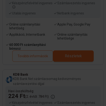
Készpénzfelvétel ingyenes
Számlavezetés ingyenes
Utalás ingyenes
Netbank ingyenes
Online számlanyitási
Apple Pay, Google Pay
lehetőség
Applikáció, Internetbank
Online számlanyitás
lehetősége
60 000 Ft számlanyitási
bónusz
Részletek
További információk
KDB Bank
KDB Bank Net számlacsomag kedvezményes
számlavezetési díjjal
Havi összköltség:
224 Ft
(2. évtől: 784 Ft)
Készpénzfelvétel ingyenes
Számlavezetés ingyenes