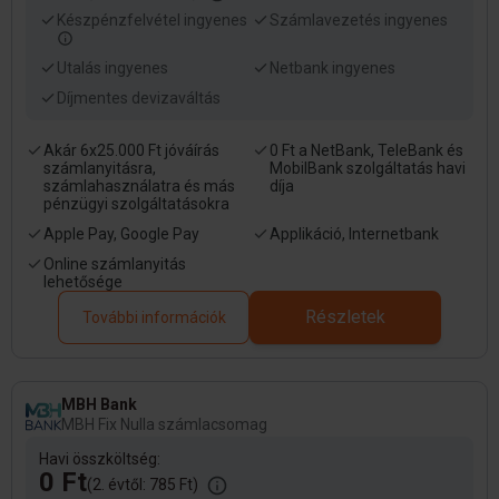
Készpénzfelvétel ingyenes
Számlavezetés ingyenes
Utalás ingyenes
Netbank ingyenes
Díjmentes devizaváltás
Akár 6x25.000 Ft jóváírás
0 Ft a NetBank, TeleBank és
számlanyitásra,
MobilBank szolgáltatás havi
számlahasználatra és más
díja
pénzügyi szolgáltatásokra
Apple Pay, Google Pay
Applikáció, Internetbank
Online számlanyitás
lehetősége
Részletek
További információk
MBH Bank
MBH Fix Nulla számlacsomag
Havi összköltség:
0 Ft
(2. évtől: 785 Ft)