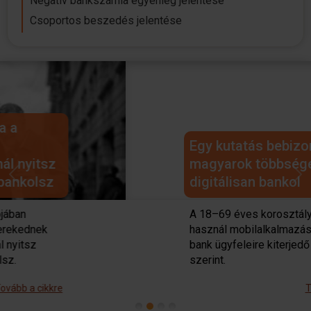
Negatív bankszámla egyenleg jelentése
Csoportos beszedés jelentése
Egy kutatás bebizonyította: a
magyarok többsége már
digitálisan bankol
Previous
Next
A 18–69 éves korosztály 74%-a
használ mobilalkalmazást a nyolc
bank ügyfeleire kiterjedő kutatás
szerint.
Tovább a cikkre