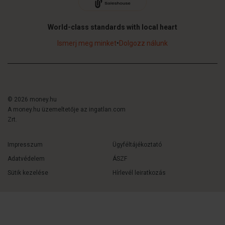
World-class standards with local heart
Ismerj meg minket
•
Dolgozz nálunk
© 2026 money.hu
A money.hu üzemeltetője az ingatlan.com
Zrt.
Impresszum
Ügyféltájékoztató
Adatvédelem
ÁSZF
Sütik kezelése
Hírlevél leiratkozás