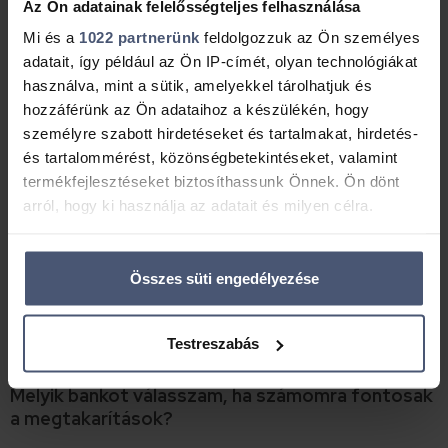
Az Ön adatainak felelősségteljes felhasználása
Mi és a
1022 partnerünk
feldolgozzuk az Ön személyes
adatait, így például az Ön IP-címét, olyan technológiákat
használva, mint a sütik, amelyekkel tárolhatjuk és
hozzáférünk az Ön adataihoz a készülékén, hogy
személyre szabott hirdetéseket és tartalmakat, hirdetés-
és tartalommérést, közönségbetekintéseket, valamint
termékfejlesztéseket biztosíthassunk Önnek. Ön dönt
arról, hogy ki használja az adatait és milyen célra.
Ha engedélyezi, a következőt is meg szeretnénk tenni:
Összes süti engedélyezése
Információgyűjtés az Ön földrajzi elhelyezkedéséről
pár méteres pontossággal
Az Ön készülékén beazonosítása annak konkrét
Testreszabás
tulajdonságainak (ujjlenyomat) aktív ellenőrzésével
Tudjon meg többet személyes adatainak feldolgozási
Melyik bankot válasszam, ha számomra fontosak
módjairól és adja meg preferenciáit a
Részletek
a megtakarítások?
pontban
. Bármikor módosíthatja vagy visszavonhatja a