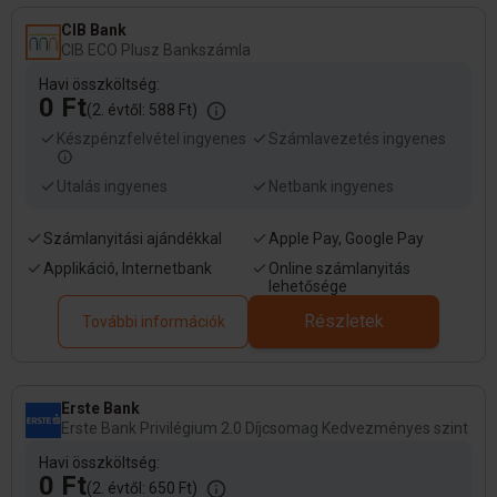
CIB Bank
CIB ECO Plusz Bankszámla
Havi összköltség:
0 Ft
(2. évtől: 588 Ft)
Készpénzfelvétel ingyenes
Számlavezetés ingyenes
Utalás ingyenes
Netbank ingyenes
Számlanyitási ajándékkal
Apple Pay, Google Pay
Applikáció, Internetbank
Online számlanyitás
lehetősége
Részletek
További információk
Erste Bank
Erste Bank Privilégium 2.0 Díjcsomag Kedvezményes szint
Havi összköltség:
0 Ft
(2. évtől: 650 Ft)