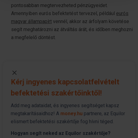
Sütinyilatkozathoz való hozzájárulását.
pontosabban megtervezheted pénzügyeidet.
Amennyiben eurós befektetést tervezel, például
eurós
Sütiket használunk a tartalmak és hirdetések személyre
magyar állampapírt
vennél, akkor az árfolyam követése
szabásához, közösségi funkciók biztosításához,
segít meghatározni az átváltás árát, és időben meghozni
valamint weboldalforgalmunk elemzéséhez. Ezenkívül
közösségi média-, hirdető- és elemző partnereinkkel
a megfelelő döntést.
megosztjuk az Ön weboldalhasználatra vonatkozó
adatait, akik kombinálhatják az adatokat más olyan
adatokkal, amelyeket Ön adott meg számukra vagy az
Ön által használt más szolgáltatásokból gyűjtöttek.
Kérj ingyenes kapcsolatfelvételt
befektetési szakértőinktől!
Add meg adataidat, és ingyenes segítséget kapsz
megtakarításaidhoz! A
money.hu
partnere, az Equilor
elismert befektetési szakértője fog hívni téged.
Hogyan segít neked az Equilor szakértője?