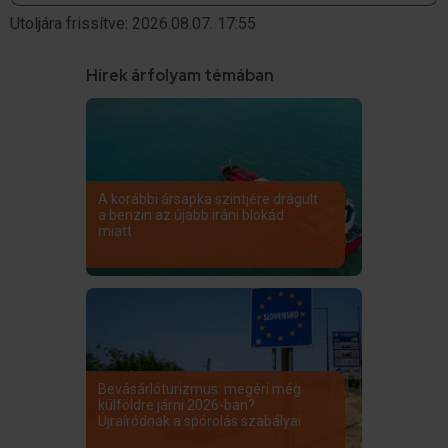
Utoljára frissítve: 2026.08.07. 17:55
Hírek árfolyam témában
A korábbi ársapka szintjére drágult
a benzin az újabb iráni blokád
miatt
Bevásárlóturizmus: megéri még
külföldre járni 2026-ban?
Újraíródnak a spórolás szabályai