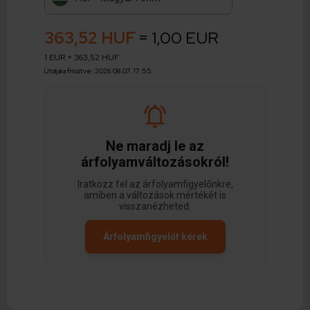
363,52 HUF
= 1,00 EUR
1 EUR = 363,52 HUF
Utoljára frissítve: 2026.08.07. 17:55
Ne maradj le az
árfolyamváltozásokról!
Iratkozz fel az árfolyamfigyelőnkre,
amiben a változások mértékét is
visszanézheted.
Árfolyamfigyelőt kérek