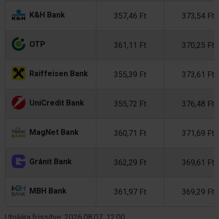
K&H Bank
357,46 Ft
373,54 Ft
OTP
361,11 Ft
370,25 Ft
Raiffeisen Bank
355,39 Ft
373,61 Ft
UniCredit Bank
355,72 Ft
376,48 Ft
MagNet Bank
360,71 Ft
371,69 Ft
Gránit Bank
362,29 Ft
369,61 Ft
MBH Bank
361,97 Ft
369,29 Ft
Utoljára frissítve: 2026.08.07. 12:00