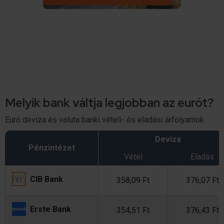
Melyik bank váltja legjobban az eurót?
Euró deviza és valuta banki vételi- és eladási árfolyamok
Deviza
Pénzintézet
Vétel
Eladás
CIB Bank
358,09 Ft
376,07 Ft
Erste Bank
354,51 Ft
376,43 Ft