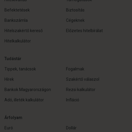
Befektetések
Biztosítás
Bankszámla
Cégeknek
Hitelszakértő kereső
Előzetes hitelbírálat
Hitelkalkulátor
Tudástár
Tippek, tanácsok
Fogalmak
Hírek
Szakértő válaszol
Bankok Magyarországon
Rezsi kalkulátor
Adó, illeték kalkulátor
Infláció
Árfolyam
Euró
Dollár