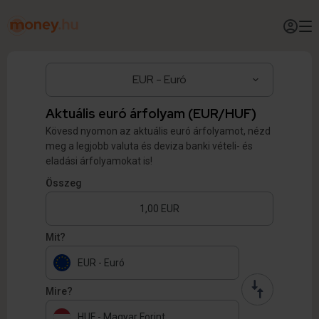
Aktuális euró árfolyam (EUR/HUF)
Kövesd nyomon az aktuális euró árfolyamot, nézd
meg a legjobb valuta és deviza banki vételi- és
eladási árfolyamokat is!
Összeg
Mit?
EUR - Euró
Mire?
HUF - Magyar Forint