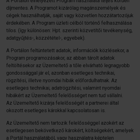
A Portálon elhelyezett Program használata teljes körűen
díjmentes. A Programot kizárólag magánszemélyek és
cégek használhatják, saját vagy közvetlen hozzátartozójuk
érdekében. A Program üzleti célból történő felhasználása
tilos. (így különösen: Hpt. szerinti közvetítői tevékenység,
adatgyűjtés-, közzététel-, egyebek).
A Portálon feltüntetett adatok, információk közlésekor, a
Program programozásakor, az abban tárolt adatok
feltöltésekor az Üzemeltető a tőle elvárható legnagyobb
gondossággal jár el, azonban esetleges technikai,
rögzítési, illetve nyomdai hibák előfordulhatnak. Az
esetleges technikai, adatrögzítési, valamint nyomdai
hibákért az Üzemeltető felelősséget nem tud vállalni.
Az Üzemeltető kizárja felelősségét a partnerei által
okozott esetleges károkkal kapcsolatosan is.
Az Üzemeltető nem tartozik felelősséggel azokért az
esetlegesen bekövetkező károkért, költségekért, amelyek
a Portál használatából, vagy használatra képtelen