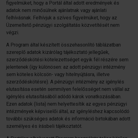
figyelmüket, hogy a Portál által adott eredmények és
adatok nem minősülnek ajánlatnak vagy ajánlati
felhívásnak. Felhívjuk a szíves figyelmüket, hogy az
Üzemeltető pénzügyi szolgáltatás közvetítését nem
végzi.
A Program által készített összehasonlító táblázatban
szereplő adatok kizárólag tájékoztató jellegűek,
szerződéskötési kötelezettséget egyik fél részére sem
jelentenek (így különösen: az adott pénzügyi intézmény
sem köteles kölcsön- vagy hitelnyújtásra, illetve
szerződéskötésre). A pénzügyi intézmény az igénylés
elutasítása esetén semmilyen felelősséget nem vállal az
igénylés elutasításából adódó károk vonatkozásában.
Ezen adatok (lista) nem helyettesítik az egyes pénzügyi
intézmények képviselői által, az igényléshez kapcsolódó
további szükséges adatok és információ birtokában adott
személyes és írásbeli tájékoztatót.