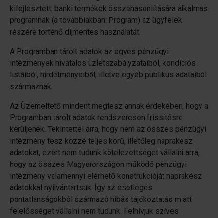
kifejlesztett, banki termékek összehasonlítására alkalmas
programnak (a továbbiakban: Program) az ügyfelek
részére történő díjmentes használatát.
A Programban tárolt adatok az egyes pénzügyi
intézmények hivatalos üzletszabályzataiból, kondíciós
listáiból, hirdetményeiből, illetve egyéb publikus adataiból
származnak.
Az Üzemeltető mindent megtesz annak érdekében, hogy a
Programban tárolt adatok rendszeresen frissítésre
kerüljenek. Tekintettel arra, hogy nem az összes pénzügyi
intézmény tesz közzé teljes körű, illetőleg naprakész
adatokat, ezért nem tudunk kötelezettséget vállalni arra,
hogy az összes Magyarországon működő pénzügyi
intézmény valamennyi elérhető konstrukcióját naprakész
adatokkal nyilvántartsuk. Így az esetleges
pontatlanságokból származó hibás tájékoztatás miatt
felelősséget vállalni nem tudunk. Felhívjuk szíves