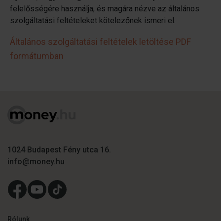
megosztjuk az Ön weboldalhasználatra vonatkozó
felelősségére használja, és magára nézve az általános
adatait, akik kombinálhatják az adatokat más olyan
szolgáltatási feltételeket kötelezőnek ismeri el.
adatokkal, amelyeket Ön adott meg számukra vagy az
Általános szolgáltatási feltételek letöltése PDF
Ön által használt más szolgáltatásokból gyűjtöttek.
formátumban
1024 Budapest Fény utca 16.
info@money.hu
Rólunk