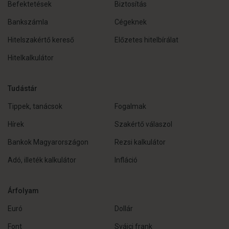
Befektetések
Biztosítás
Bankszámla
Cégeknek
Hitelszakértő kereső
Előzetes hitelbírálat
Hitelkalkulátor
Tudástár
Tippek, tanácsok
Fogalmak
Hírek
Szakértő válaszol
Bankok Magyarországon
Rezsi kalkulátor
Adó, illeték kalkulátor
Infláció
Árfolyam
Euró
Dollár
Font
Svájci frank