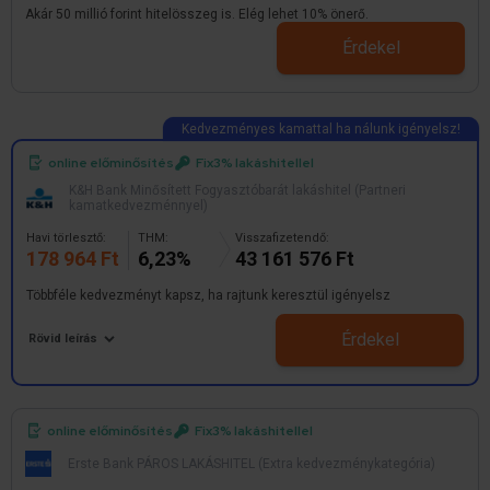
Akár 50 millió forint hitelösszeg is. Elég lehet 10% önerő.
Érdekel
online előminősítés
Fix3% lakáshitellel
K&H Bank Minősített Fogyasztóbarát lakáshitel (Partneri
kamatkedvezménnyel)
Havi törlesztő:
THM:
Visszafizetendő:
178 964 Ft
6,23%
43 161 576 Ft
Többféle kedvezményt kapsz, ha rajtunk keresztül igényelsz
Érdekel
Rövid leírás
online előminősítés
Fix3% lakáshitellel
Erste Bank PÁROS LAKÁSHITEL (Extra kedvezménykategória)