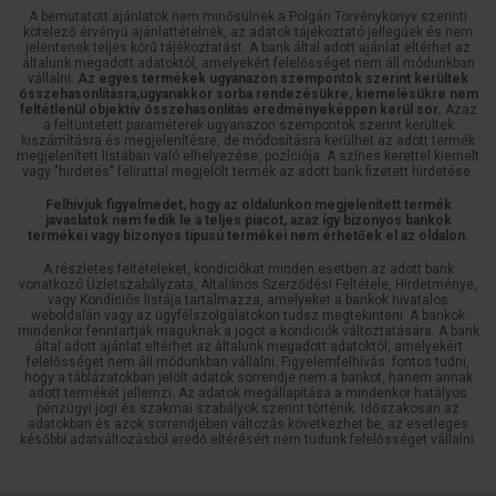
A bemutatott ajánlatok nem minősülnek a Polgári Törvénykönyv szerinti
kötelező érvényű ajánlattételnek, az adatok tájékoztató jellegűek és nem
jelentenek teljes körű tájékoztatást. A bank által adott ajánlat eltérhet az
általunk megadott adatoktól, amelyekért felelősséget nem áll módunkban
vállalni.
Az egyes termékek ugyanazon szempontok szerint kerültek
összehasonlításra,ugyanakkor sorba rendezésükre, kiemelésükre nem
feltétlenül objektív összehasonlítás eredményeképpen kerül sor.
Azaz
a feltüntetett paraméterek ugyanazon szempontok szerint kerültek
kiszámításra és megjelenítésre, de módosításra kerülhet az adott termék
megjelenített listában való elhelyezése, pozíciója. A színes kerettel kiemelt
vagy "hirdetés" felirattal megjelölt termék az adott bank fizetett hirdetése.
Felhívjuk figyelmedet, hogy az oldalunkon megjelenített termék
javaslatok nem fedik le a teljes piacot, azaz így bizonyos bankok
termékei vagy bizonyos típusú termékei nem érhetőek el az oldalon.
A részletes feltételeket, kondíciókat minden esetben az adott bank
vonatkozó Üzletszabályzata, Általános Szerződési Feltétele, Hirdetménye,
vagy Kondíciós listája tartalmazza, amelyeket a bankok hivatalos
weboldalán vagy az ügyfélszolgálatokon tudsz megtekinteni. A bankok
mindenkor fenntartják maguknak a jogot a kondíciók változtatására. A bank
által adott ajánlat eltérhet az általunk megadott adatoktól, amelyekért
felelősséget nem áll módunkban vállalni. Figyelemfelhívás: fontos tudni,
hogy a táblázatokban jelölt adatok sorrendje nem a bankot, hanem annak
adott termékét jellemzi. Az adatok megállapítása a mindenkor hatályos
pénzügyi jogi és szakmai szabályok szerint történik. Időszakosan az
adatokban és azok sorrendjében változás következhet be, az esetleges
későbbi adatváltozásból eredő eltérésért nem tudunk felelősséget vállalni.