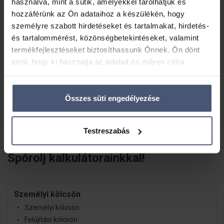
használva, mint a sütik, amelyekkel tárolhatjuk és
hozzáférünk az Ön adataihoz a készülékén, hogy
személyre szabott hirdetéseket és tartalmakat, hirdetés-
és tartalommérést, közönségbetekintéseket, valamint
termékfejlesztéseket biztosíthassunk Önnek. Ön dönt
arról, hogy ki használja az adatait és milyen célra.
Ha engedélyezi, a következőt is meg szeretnénk tenni:
Összes süti engedélyezése
Információgyűjtés az Ön földrajzi
elhelyezkedéséről pár méteres pontossággal
Az Ön készülékén beazonosítása annak konkrét
Testreszabás
tulajdonságainak (ujjlenyomat) aktív ellenőrzésével
Tudjon meg többet személyes adatainak feldolgozási
Spórolj kalkulátorainkkal!
módjairól és adja meg preferenciáit a
Részletek
pontban
. Bármikor módosíthatja vagy visszavonhatja a
Sütinyilatkozathoz való hozzájárulását.
Személyi kölcsön
Személyi kölcsön
Sütiket használunk a tartalmak és hirdetések személyre
Felújítási kölcsön
szabásához, közösségi funkciók biztosításához,