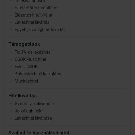
Telekvásárlásra
Hitel tetőtér beépítésre
Előzetes hitelbírálat
Lakáshitel kiváltás
Egyéb jelzáloghitel kiváltás
Támogatások
Fix 3%-os lakáshitel
CSOK Plusz hitel
Falusi CSOK
Babaváró hitel kalkulátor
Munkáshitel
Hitelkiváltás
Személyi kölcsönnel
Jelzáloghitellel
Lakáshitel kiváltása
Szabad felhasználású hitel