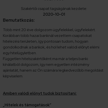
Szakértői csapat tagságának kezdete:
2020-10-01
Bemutatkozás:
Több mint 20 éve dolgozom ügyfelekkel, ügyfelekért.
Korábban több hazai banknál vezettem csapatokat
hitelezési területen, így pontosan tudom, hogyan
gondolkodnak a bankok, és hol lehet valódi előnyt elérni
egy hitelügyletben.
Független hitelszakértőként ma már a teljes banki
kínálatból dolgozom, így nem egyetlen intézmény
ajánlatát, hanem az Ön számára legkedvezőbb megoldást
képviselem.
Amiben valódi előnyt tudok biztosítani:
„Hitelek és támogatások”