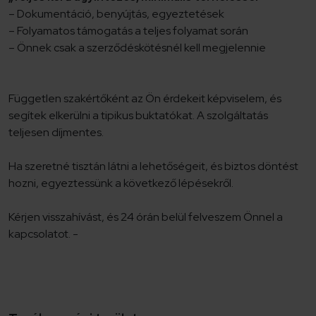
– Dokumentáció, benyújtás, egyeztetések
– Folyamatos támogatás a teljes folyamat során
– Önnek csak a szerződéskötésnél kell megjelennie
Független szakértőként az Ön érdekeit képviselem, és
segítek elkerülni a tipikus buktatókat. A szolgáltatás
teljesen díjmentes.
Ha szeretné tisztán látni a lehetőségeit, és biztos döntést
hozni, egyeztessünk a következő lépésekről.
Kérjen visszahívást, és 24 órán belül felveszem Önnel a
kapcsolatot. -