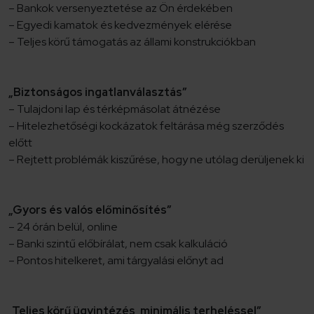
– Bankok versenyeztetése az Ön érdekében
– Egyedi kamatok és kedvezmények elérése
– Teljes körű támogatás az állami konstrukciókban
„Biztonságos ingatlanválasztás”
– Tulajdoni lap és térképmásolat átnézése
– Hitelezhetőségi kockázatok feltárása még szerződés
előtt
– Rejtett problémák kiszűrése, hogy ne utólag derüljenek ki
„Gyors és valós előminősítés”
– 24 órán belül, online
– Banki szintű előbírálat, nem csak kalkuláció
– Pontos hitelkeret, ami tárgyalási előnyt ad
„Teljes körű ügyintézés, minimális terheléssel”