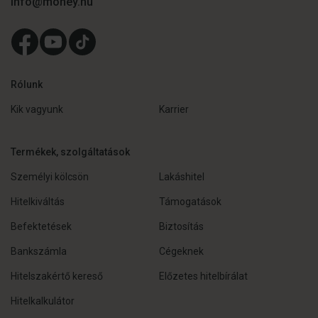
info@money.hu
Rólunk
Kik vagyunk
Karrier
Termékek, szolgáltatások
Személyi kölcsön
Lakáshitel
Hitelkiváltás
Támogatások
Befektetések
Biztosítás
Bankszámla
Cégeknek
Hitelszakértő kereső
Előzetes hitelbírálat
Hitelkalkulátor