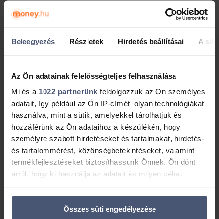
Telefonszám
+36
Beleegyezés
Részletek
Hirdetés beállításai
A süti
Üzenet
Az Ön adatainak felelősségteljes felhasználása
Mi és a
1022 partnerünk
feldolgozzuk az Ön személyes
adatait, így például az Ön IP-címét, olyan technológiákat
használva, mint a sütik, amelyekkel tárolhatjuk és
hozzáférünk az Ön adataihoz a készülékén, hogy
személyre szabott hirdetéseket és tartalmakat, hirdetés-
és tartalommérést, közönségbetekintéseket, valamint
Hozzájárulok, hogy a money.hu (ingatlan.com Zrt.) a
termékfejlesztéseket biztosíthassunk Önnek. Ön dönt
megadott e-mail címemre közvetlen üzletszerzési
arról, hogy ki használja az adatait és milyen célra.
célból személyre szabott hírlevelet, üzeneteket
küldjön.
Ha engedélyezi, a következőt is meg szeretnénk tenni:
Összes süti engedélyezése
Információgyűjtés az Ön földrajzi
A lenti gomb megnyomásával elfogadom a Money