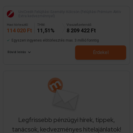
UniCredit Felújítási Személyi Kölcsön (Felújítási Prémium Aktív
Extra kedvezménnyel)
Havi törlesztő:
THM:
Visszafizetendő:
114 020 Ft
11,51%
8 209 422 Ft
Egyszeri ingyenes előtörlesztés max. 3 millió forintig
Érdekel
Rövid leírás
Legfrissebb pénzügyi hírek, tippek,
tanácsok, kedvezményes hitelajánlatok!