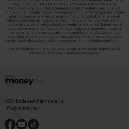
vonatkozó Üzletszabályzata, Általános Szerződési Feltétele, Hirdetménye,
vagy Kondíciós listája tartalmazza, amelyeket a bankok hivatalos
weboldalán vagy az ügyfélszolgálatokon tudsz megtekinteni. A bankok
mindenkor fenntartják maguknak a jogot a kondíciók változtatására. A bank
által adott ajánlat eltérhet az általunk megadott adatoktól, amelyekért
felelősséget nem áll módunkban vállalni. Figyelemfelhívás: fontos tudni,
hogy a táblázatokban jelölt adatok sorrendje nem a bankot, hanem annak
adott termékét jellemzi. Az adatok megállapítása a mindenkor hatályos
pénzügyi jogi és szakmai szabályok szerint történik. Időszakosan az
adatokban és azok sorrendjében változás következhet be, az esetleges
későbbi adatváltozásból eredő eltérésért nem tudunk felelősséget vállalni.
Ezt az oldalt reCAPTCHA védi, és a Google
Adatvédelmi irányelvek
és
Általános Szerződési Feltételek
érvényesek.
1024 Budapest Fény utca 16.
info@money.hu