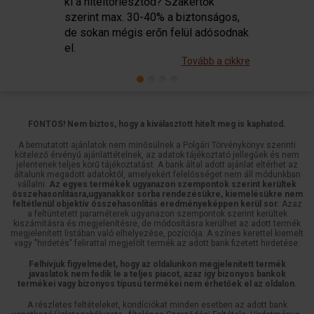
ki a hiteltörlesztőd? Szakértők
valamint weboldalforgalmunk elemzéséhez. Ezenkívül
szerint max. 30-40% a biztonságos,
közösségi média-, hirdető- és elemző partnereinkkel
de sokan mégis erőn felül adósodnak
megosztjuk az Ön weboldalhasználatra vonatkozó
el.
Tovább a cikkre
adatait, akik kombinálhatják az adatokat más olyan
adatokkal, amelyeket Ön adott meg számukra vagy az
Ön által használt más szolgáltatásokból gyűjtöttek.
FONTOS! Nem biztos, hogy a kiválasztott hitelt meg is kaphatod.
A bemutatott ajánlatok nem minősülnek a Polgári Törvénykönyv szerinti
kötelező érvényű ajánlattételnek, az adatok tájékoztató jellegűek és nem
jelentenek teljes körű tájékoztatást. A bank által adott ajánlat eltérhet az
általunk megadott adatoktól, amelyekért felelősséget nem áll módunkban
vállalni.
Az egyes termékek ugyanazon szempontok szerint kerültek
összehasonlításra,ugyanakkor sorba rendezésükre, kiemelésükre nem
feltétlenül objektív összehasonlítás eredményeképpen kerül sor.
Azaz
a feltüntetett paraméterek ugyanazon szempontok szerint kerültek
kiszámításra és megjelenítésre, de módosításra kerülhet az adott termék
megjelenített listában való elhelyezése, pozíciója. A színes kerettel kiemelt
vagy "hirdetés" felirattal megjelölt termék az adott bank fizetett hirdetése.
Felhívjuk figyelmedet, hogy az oldalunkon megjelenített termék
javaslatok nem fedik le a teljes piacot, azaz így bizonyos bankok
termékei vagy bizonyos típusú termékei nem érhetőek el az oldalon.
A részletes feltételeket, kondíciókat minden esetben az adott bank