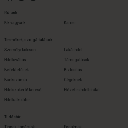
Rólunk
Kik vagyunk
Karrier
Termékek, szolgáltatások
Személyi kölcsön
Lakáshitel
Hitelkiváltás
Támogatások
Befektetések
Biztosítás
Bankszámla
Cégeknek
Hitelszakértő kereső
Előzetes hitelbírálat
Hitelkalkulátor
Tudástár
Tippek, tanácsok
Fogalmak