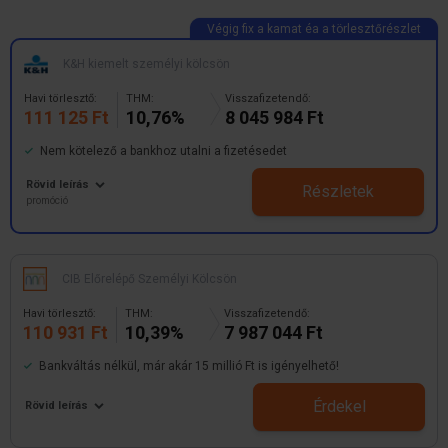
K&H kiemelt személyi kölcsön
Havi törlesztő:
THM:
Visszafizetendő:
111 125 Ft
10,76%
8 045 984 Ft
Nem kötelező a bankhoz utalni a fizetésedet
Rövid leírás
Részletek
promóció
CIB Előrelépő Személyi Kölcsön
Havi törlesztő:
THM:
Visszafizetendő:
110 931 Ft
10,39%
7 987 044 Ft
Bankváltás nélkül, már akár 15 millió Ft is igényelhető!
Érdekel
Rövid leírás