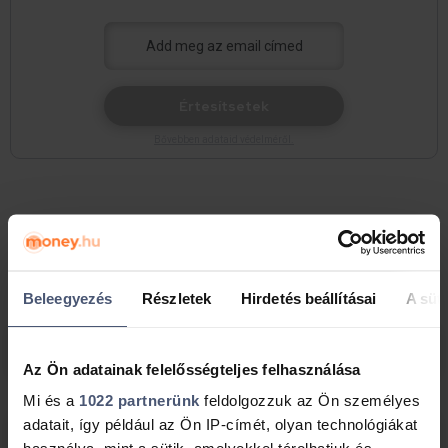
Értesítsetek
Bővebben adataid védelméről.
Gyakran ismételt kérdések
Beleegyezés
Részletek
Hirdetés beállításai
A süti
Támogatott hitelből vagy személyi kölcsönből
újítsam fel otthonomat 2026-ban?
Az Ön adatainak felelősségteljes felhasználása
Mi és a
1022 partnerünk
feldolgozzuk az Ön személyes
adatait, így például az Ön IP-címét, olyan technológiákat
Melyek a klasszikus személyi hitel előnyei a