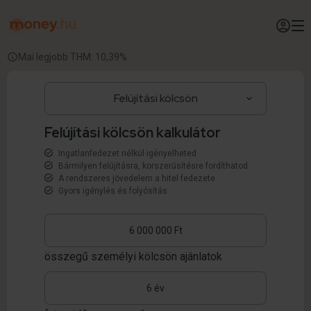
Mai legjobb THM: 10,39%
Felújítási kölcsön kalkulátor
Ingatlanfedezet nélkül igényelheted
Bármilyen felújításra, korszerűsítésre fordíthatod
A rendszeres jövedelem a hitel fedezete
Gyors igénylés és folyósítás
összegű személyi kölcsön ajánlatok