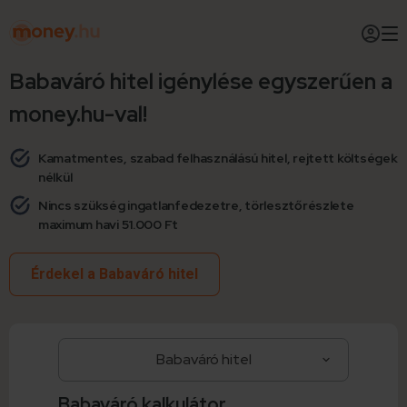
Babaváró hitel igénylése egyszerűen a
money.hu-val!
Kamatmentes, szabad felhasználású hitel, rejtett költségek
nélkül
Nincs szükség ingatlanfedezetre, törlesztőrészlete
maximum havi 51.000 Ft
Érdekel a Babaváró hitel
Babaváró kalkulátor