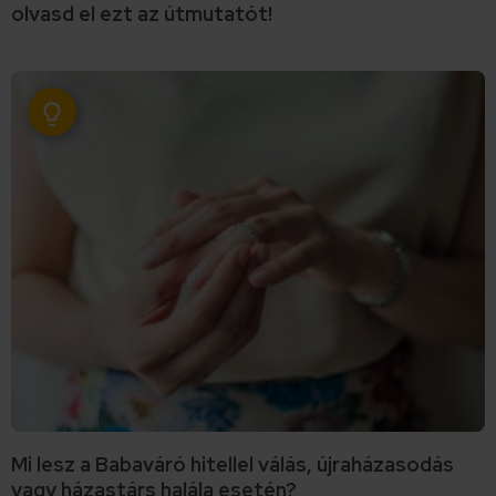
olvasd el ezt az útmutatót!
Mi lesz a Babaváró hitellel válás, újraházasodás
vagy házastárs halála esetén?