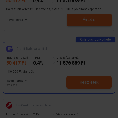
50 417 Ft
0,4%
11 576 889 Ft
Ha rajtunk keresztül igényelsz, extra 70.000 Ft jóváírást kaphatsz
Érdekel
Rövid leírás
Gránit Babaváró hitel
Induló törlesztő:
THM:
Visszafizetendő:
50 417 Ft
0,4%
11 576 889 Ft
180.000 Ft ajándék
Rövid leírás
Részletek
promóció
UniCredit Babaváró hitel
Induló törlesztő:
THM:
Visszafizetendő: