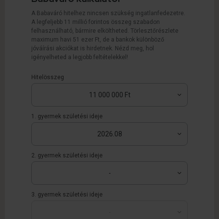
A Babaváró hitelhez nincsen szükség ingatlanfedezetre.
A legfeljebb 11 millió forintos összeg szabadon
felhasználható, bármire elköltheted. Törlesztőrészlete
maximum havi 51 ezer Ft, de a bankok különböző
jóváírási akciókat is hirdetnek. Nézd meg, hol
igényelheted a legjobb feltételekkel!
Hitelösszeg
1. gyermek születési ideje
2. gyermek születési ideje
3. gyermek születési ideje