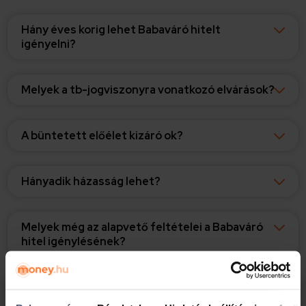
Hány éves korig lehet Babaváró hitelt
igényelni?
Melyek a tb-jogviszonyra vonatkozó elvárások?
A büntetett előélet kizáró ok?
Hányadik házasság lehet?
Melyek még az alapvető feltételei a Babaváró
hitel igénylésének?
Terhesség alatt lehet igényelni Babaváró
hitelt?