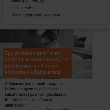
Kamat jelentése, típusai
Hitel jelentése
Kölcsönszerződés jelentése
Újabb haladékot kaptak azok
a Babaváró hitelesek, akiknél
nem született meg a vállalt
gyermek
Previous
Next
A kormány 2026. november 1-ig
meghosszabbítja azt az időszakot,
amely alatt a Babaváró hitelesek
teljesíthetik a gyermekvállalást.
Tovább a cikkre