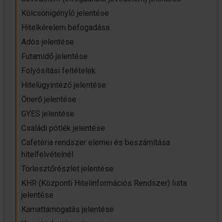
Kölcsönigénylő jelentése
Hitelkérelem befogadása
Adós jelentése
Futamidő jelentése
Folyósítási feltételek
Hitelügyintéző jelentése
Önerő jelentése
GYES jelentése
Családi pótlék jelentése
Cafetéria rendszer elemei és beszámítása
hitelfelvételnél
Törlesztőrészlet jelentése
KHR (Központi Hitelinformációs Rendszer) lista
jelentése
Kamattámogatás jelentése