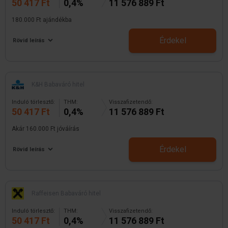
50 417 Ft
0,4%
11 576 889 Ft
180.000 Ft ajándékba
Érdekel
Rövid leírás
K&H Babaváró hitel
Induló törlesztő:
THM:
Visszafizetendő:
50 417 Ft
0,4%
11 576 889 Ft
Akár 160.000 Ft jóváírás
Érdekel
Rövid leírás
Raffeisen Babaváró hitel
Induló törlesztő:
THM:
Visszafizetendő:
50 417 Ft
0,4%
11 576 889 Ft