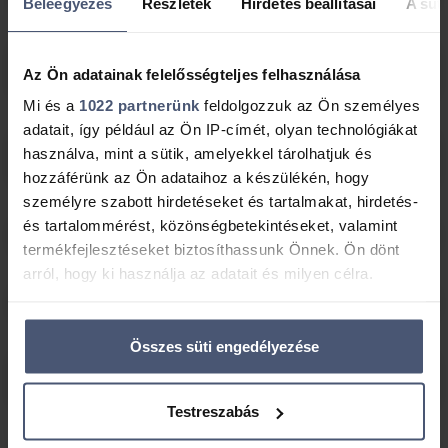
Beleegyezés
Részletek
Hirdetés beállításai
A süti
Babaváró hitelnél előre kell vállalni 3
Az Ön adatainak felelősségteljes felhasználása
gyermeket?
Mi és a
1022 partnerünk
feldolgozzuk az Ön személyes
adatait, így például az Ön IP-címét, olyan technológiákat
Örökbefogadás esetén vannak külön
használva, mint a sütik, amelyekkel tárolhatjuk és
feltételek?
hozzáférünk az Ön adataihoz a készülékén, hogy
személyre szabott hirdetéseket és tartalmakat, hirdetés-
és tartalommérést, közönségbetekintéseket, valamint
Élettársi kapcsolat esetén igényelhető a hitel?
termékfejlesztéseket biztosíthassunk Önnek. Ön dönt
arról, hogy ki használja az adatait és milyen célra.
A férj életkorára van megkötés?
Ha engedélyezi, a következőt is meg szeretnénk tenni:
Összes süti engedélyezése
Információgyűjtés az Ön földrajzi elhelyezkedéséről
Egyéni vállalkozóként is igényelhetem a
pár méteres pontossággal
Babaváró hitelt?
Az Ön készülékén beazonosítása annak konkrét
Testreszabás
tulajdonságainak (ujjlenyomat) aktív ellenőrzésével