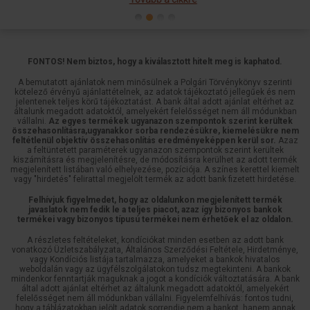
FONTOS! Nem biztos, hogy a kiválasztott hitelt meg is kaphatod.
A bemutatott ajánlatok nem minősülnek a Polgári Törvénykönyv szerinti
kötelező érvényű ajánlattételnek, az adatok tájékoztató jellegűek és nem
jelentenek teljes körű tájékoztatást. A bank által adott ajánlat eltérhet az
általunk megadott adatoktól, amelyekért felelősséget nem áll módunkban
vállalni.
Az egyes termékek ugyanazon szempontok szerint kerültek
összehasonlításra,ugyanakkor sorba rendezésükre, kiemelésükre nem
feltétlenül objektív összehasonlítás eredményeképpen kerül sor.
Azaz
a feltüntetett paraméterek ugyanazon szempontok szerint kerültek
kiszámításra és megjelenítésre, de módosításra kerülhet az adott termék
megjelenített listában való elhelyezése, pozíciója. A színes kerettel kiemelt
vagy "hirdetés" felirattal megjelölt termék az adott bank fizetett hirdetése.
Felhívjuk figyelmedet, hogy az oldalunkon megjelenített termék
javaslatok nem fedik le a teljes piacot, azaz így bizonyos bankok
termékei vagy bizonyos típusú termékei nem érhetőek el az oldalon.
A részletes feltételeket, kondíciókat minden esetben az adott bank
vonatkozó Üzletszabályzata, Általános Szerződési Feltétele, Hirdetménye,
vagy Kondíciós listája tartalmazza, amelyeket a bankok hivatalos
weboldalán vagy az ügyfélszolgálatokon tudsz megtekinteni. A bankok
mindenkor fenntartják maguknak a jogot a kondíciók változtatására. A bank
által adott ajánlat eltérhet az általunk megadott adatoktól, amelyekért
felelősséget nem áll módunkban vállalni. Figyelemfelhívás: fontos tudni,
hogy a táblázatokban jelölt adatok sorrendje nem a bankot, hanem annak