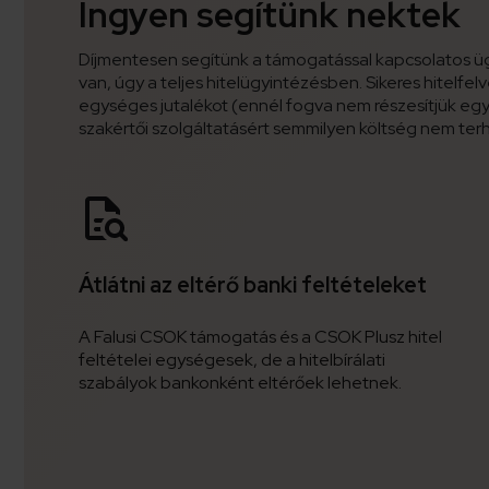
Ingyen segítünk nektek
Díjmentesen segítünk a támogatással kapcsolatos ü
van, úgy a teljes hitelügyintézésben. Sikeres hitelfe
egységes jutalékot (ennél fogva nem részesítjük egy
szakértői szolgáltatásért semmilyen költség nem terhe
Átlátni az eltérő banki feltételeket
A Falusi CSOK támogatás és a CSOK Plusz hitel
feltételei egységesek, de a hitelbírálati
szabályok bankonként eltérőek lehetnek.