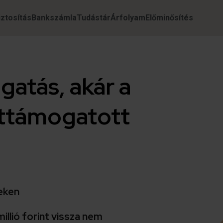
iztosítás
Bankszámla
Tudástár
Árfolyam
Előminősítés
atás, akár a
ttámogatott
seken
millió forint vissza nem