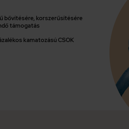
jű bővítésére, korszerűsítésére
tendő támogatás
 százalékos kamatozású CSOK