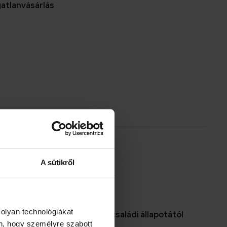
gatlanvásárlás
A sütikről
 olyan technológiákat
n a szülő(k) életkorától és családi állapotától
én, hogy személyre szabott