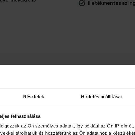
Illetékmentes az in
Részletek
Hirdetés beállításai
OK támogatás
eljes felhasználása
dolgozzuk az Ön személyes adatait, így például az Ön IP-címét,
Meglévő gyermek utá
ező állampolgárként
lyekkel tárolhatjuk és hozzáférünk az Ön adataihoz a készülék
függetlenül