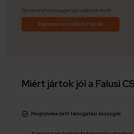
Éljetek a lehetőséggel! Igényeljétek most!
Ingyenes visszahívást kérek
Miért jártok jól a Falus
Megnövekedett támogatási összegek
A vissza nem térítendő támogatás meglévő