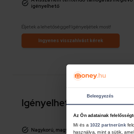
igényelhető
Éljetek a lehetőséggel! Igényeljétek most!
Ingyenes visszahívást kérek
Beleegyezés
Igényelhető a Falusi CS
Az Ön adatainak felelősségt
Mi és a
1022 partnerünk
fel
Nagykorú, magyarországi lakcímmel rendelk
használva, mint a sütik, ame