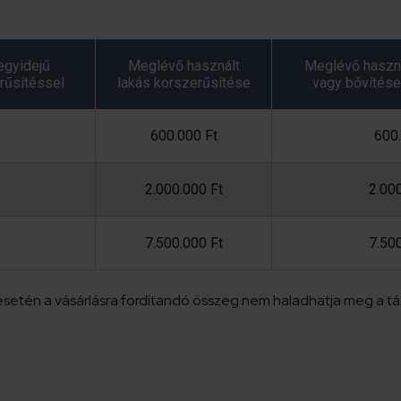
egyidejű
Meglévő használt
Meglévő haszná
rűsítéssel
lakás korszerűsítése
vagy bővítése
600.000 Ft
600.
2.000.000 Ft
2.00
7.500.000 Ft
7.50
e esetén a vásárlásra fordítandó összeg nem haladhatja meg a 