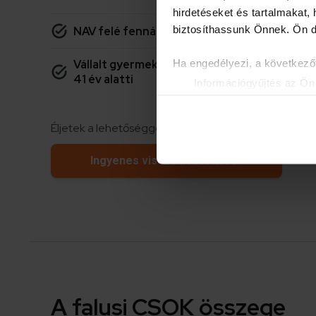
hirdetéseket és tartalmakat,
biztosíthassunk Önnek. Ön dön
NAV felé fennálló, 5.000 Ft-ot meg nem ha
Ha engedélyezi, a következőt
Vállalt gyermekekre vonatkozóan csak házas
41 év alatti
Információgyűjtés az Ön 
Az Ön készülékén beazon
Tudjon meg többet személyes 
Éljetek a lehetőséggel! Igényeljétek most!
módosíthatja vagy visszavonh
Ingyenes visszahívást kérek
Sütiket használunk a tartal
weboldalforgalmunk elemzésé
weboldalhasználatra vonatko
számukra vagy az Ön által ha
A falusi CSOK összege