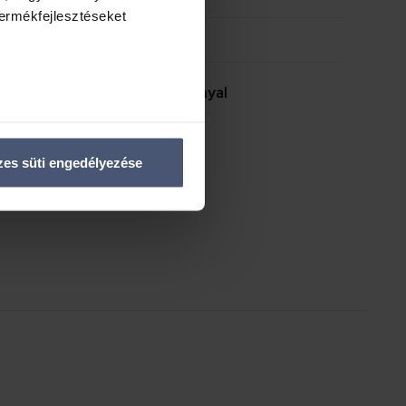
termékfejlesztéseket
l
legalább 2 éves TB jogviszonnyal
enőrzésével
észletek pontban
. Bármikor
es süti engedélyezése
tosításához, valamint
inkkel megosztjuk az Ön
l, amelyeket Ön adott meg