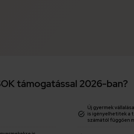
i CSOK támogatással 2026-ban?
Új gyermek vállalá
is igényelhetitek 
számától függően ma
 gyermekekre is