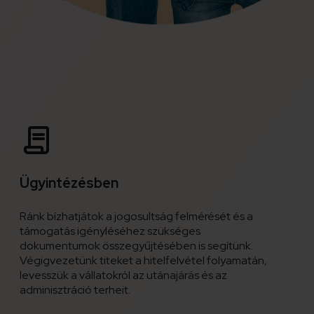
Ügyintézésben
Ránk bízhatjátok a jogosultság felmérését és a
támogatás igényléséhez szükséges
dokumentumok összegyűjtésében is segítünk.
Végigvezetünk titeket a hitelfelvétel folyamatán,
levesszük a vállatokról az utánajárás és az
adminisztráció terheit.