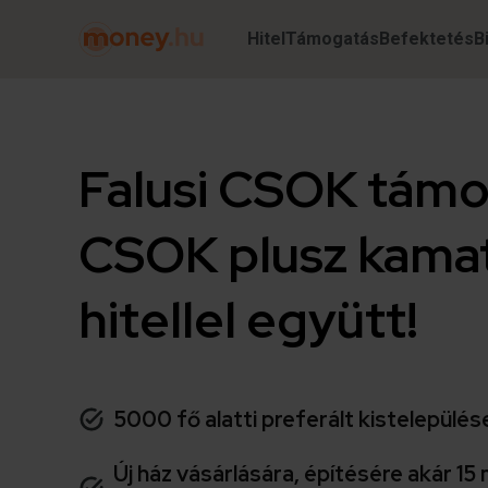
Hitel
Támogatás
Befektetés
B
Falusi CSOK támog
CSOK plusz kama
hitellel együtt!
5000 fő alatti preferált kistelepülé
Új ház vásárlására, építésére akár 15 