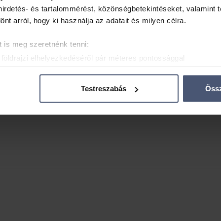
 hirdetés- és tartalommérést, közönségbetekintéseket, valamint 
t arról, hogy ki használja az adatait és milyen célra.
ladó köztartozás esetén
Büntetlen előélette
 is meg szeretnénk tenni:
társként, ha a feleség
Egyikőtök részéről 
földrajzi elhelyezkedéséről pár méteres pontossággal
osítása annak konkrét tulajdonságainak (ujjlenyomat) aktív ell
adatainak feldolgozási módjairól és adja meg preferenciáit a
R
Testreszabás
Össz
atja a Sütinyilatkozathoz való hozzájárulását.
mak és hirdetések személyre szabásához, közösségi funkciók biz
hez. Ezenkívül közösségi média-, hirdető- és elemző partnere
zó adatait, akik kombinálhatják az adatokat más olyan adatokka
sznált más szolgáltatásokból gyűjtöttek.