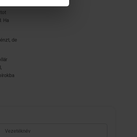
tosításához, valamint
tot
inkkel megosztjuk az Ön
d. Ha
l, amelyeket Ön adott meg
pénzt, de
llár
,
pírokba