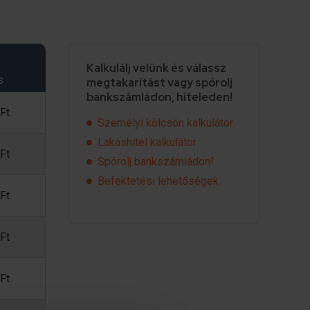
Kalkulálj velünk és válassz
s
megtakarítást vagy spórolj
bankszámládon, hiteleden!
Ft
Személyi kölcsön kalkulátor
Lakáshitel kalkulátor
Ft
Spórolj bankszámládon!
Befektetési lehetőségek
Ft
Ft
Ft