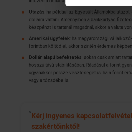
intézed a dollár átváltását.
Sütiket használunk a tartal
Utazás
: ha például az Egyesült Államokba utazol
weboldalforgalmunk elemzésé
dollárra váltani. Amennyiben a bankkártyás fizeté
weboldalhasználatra vonatko
készpénzt is tartanál magadnál, akkor a valuta von
számukra vagy az Ön által ha
Amerikai ügyfelek
: ha magyarországi vállalkozók
forintban költöd el, akkor szintén érdemes képbe
Dollár alapú befektetés
: sokan csak amiatt tarta
hosszú távú stabilitásában. Ráadásul a forint gyen
ugyanakkor persze veszteséget is, ha a forint erős
vagy a tőzsdébe is.
Kérj ingyenes kapcsolatfelvétel
szakértőinktől!