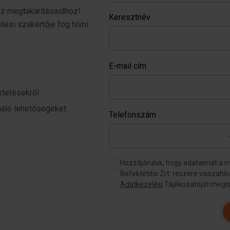
sz megtakarításaidhoz!
Keresztnév
tési szakértője fog hívni
E-mail cím
ktetésekről
ínáló lehetőségeket
Telefonszám
Hozzájárulok, hogy adataimat a money
Adatkezelési
Tájékozatóját megi