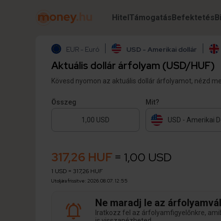
Hitel
Támogatás
Befektetés
B
EUR - Euró
USD - Amerikai dollár
Aktuális dollár árfolyam (USD/HUF)
Kövesd nyomon az aktuális dollár árfolyamot, nézd meg 
Összeg
Mit?
USD - Amerikai D
317,26 HUF
= 1,00 USD
1 USD = 317,26 HUF
Utoljára frissítve: 2026.08.07. 12:55
Ne maradj le az árfolyamvá
Iratkozz fel az árfolyamfigyelőnkre, am
is visszanézheted.