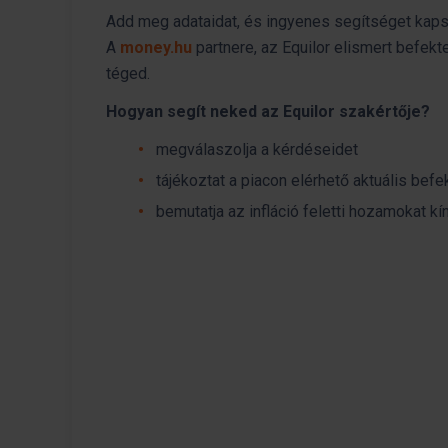
Add meg adataidat, és ingyenes segítséget kap
A
money.hu
partnere, az Equilor elismert befekte
téged.
Hogyan segít neked az Equilor szakértője?
megválaszolja a kérdéseidet
tájékoztat a piacon elérhető aktuális befe
bemutatja az infláció feletti hozamokat k