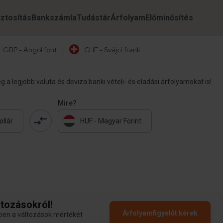
iztosítás
Bankszámla
Tudástár
Árfolyam
Előminősítés
GBP - Angol font
CHF - Svájci frank
a legjobb valuta és deviza banki vételi- és eladási árfolyamokat is!
Mire?
ollár
HUF - Magyar Forint
ltozásokról!
Árfolyamfigyelőt kérek
iben a változások mértékét