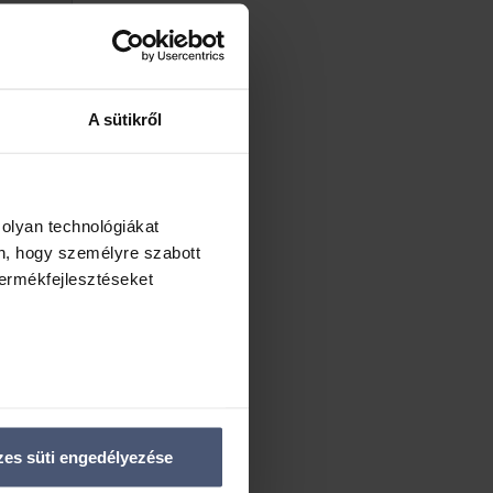
Ft
Ft
A sütikről
Ft
Ft
 olyan technológiákat
én, hogy személyre szabott
termékfejlesztéseket
l elő,
enőrzésével
jd neked.
észletek pontban
. Bármikor
es süti engedélyezése
a te