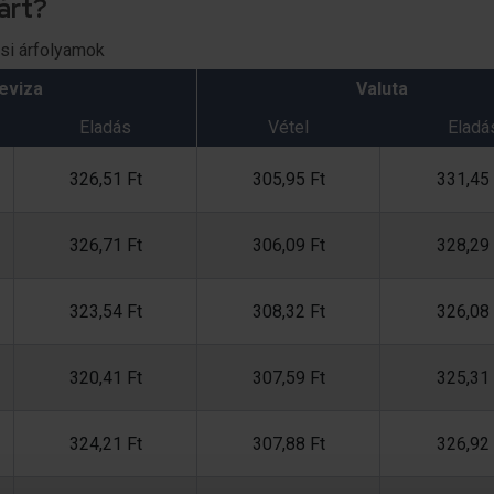
lárt?
ási árfolyamok
eviza
Valuta
Eladás
Vétel
Eladá
326,51 Ft
305,95 Ft
331,45 
326,71 Ft
306,09 Ft
328,29 
323,54 Ft
308,32 Ft
326,08 
320,41 Ft
307,59 Ft
325,31 
324,21 Ft
307,88 Ft
326,92 