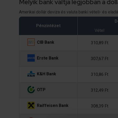
Melyik bank váltja legjobban a dol
Amerikai dollár deviza és valuta banki vételi- és elad
D
Pénzintézet
Vétel
CIB Bank
310,89 Ft
Erste Bank
307,67 Ft
K&H Bank
310,86 Ft
OTP
312,49 Ft
Raiffeisen Bank
308,39 Ft