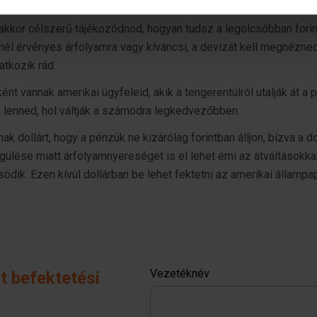
mak és hirdetések személyre szabásához, közösségi funkciók biz
, akkor célszerű tájékozódnod, hogyan tudsz a legolcsóbban forin
hez. Ezenkívül közösségi média-, hirdető- és elemző partnere
snél érvényes árfolyamra vagy kíváncsi, a devizát kell megnézne
zó adatait, akik kombinálhatják az adatokat más olyan adatokka
atkozik rád.
sznált más szolgáltatásokból gyűjtöttek.
ént vannak amerikai ügyfeleid, akik a tengerentúlról utalják át a 
n lenned, hol váltják a számodra legkedvezőbben.
nak dollárt, hogy a pénzük ne kizárólag forintban álljon, bízva a do
gülése miatt árfolyamnyereséget is el lehet érni az átváltásokkal
ödik. Ezen kívül dollárban be lehet fektetni az amerikai állampa
Vezetéknév
t befektetési