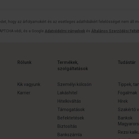
edet, hogy az árfolyamokért és az esetleges adathibákért felelősséget nem áll m
CAPTCHA védi, és a Google
Adatvédelmi irányelvek
és
Általános Szerződési Felté
Rólunk
Termékek,
Tudástár
szolgáltatások
Kik vagyunk
Személyi kölcsön
Tippek, ta
Karrier
Lakáshitel
Fogalmak
Hitelkiváltás
Hírek
Támogatások
Szakértő v
Befektetések
Bankok
Magyaror
Biztosítás
Rezsi kalk
Bankszámla