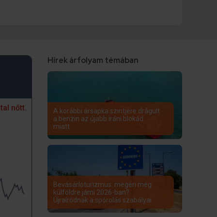
Hírek árfolyam témában
tal nőtt.
A korábbi ársapka szintjére drágult
a benzin az újabb iráni blokád
miatt
Bevásárlóturizmus: megéri még
külföldre járni 2026-ban?
Újraíródnak a spórolás szabályai