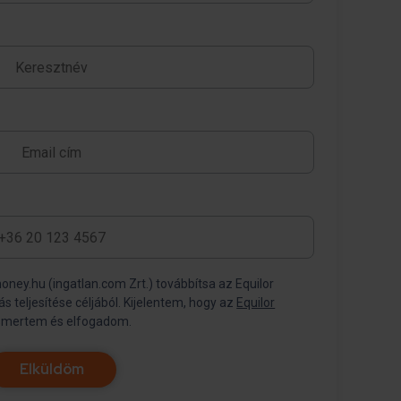
.hu (ingatlan.com Zrt.) továbbítsa az Equilor
Befektetési Zrt. részére visszahívás teljesítése céljából. Kijelentem, hogy az
Equilor
smertem és elfogadom.
Elküldöm