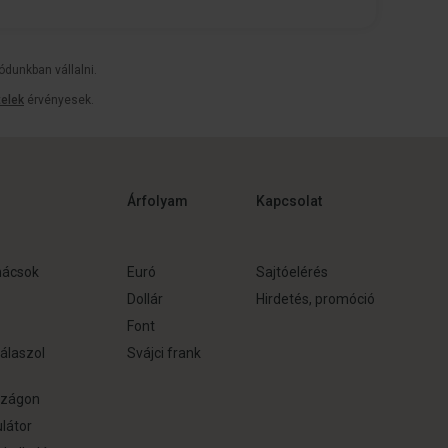
ódunkban vállalni.
telek
érvényesek.
Árfolyam
Kapcsolat
nácsok
Euró
Sajtóelérés
Dollár
Hirdetés, promóció
Font
álaszol
Svájci frank
szágon
ulátor