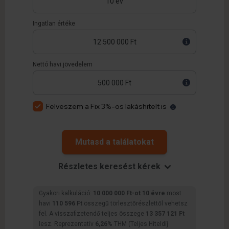
Ingatlan értéke
Nettó havi jövedelem
Felveszem a Fix 3%-os lakáshitelt is
Mutasd a találatokat
Részletes keresést kérek
Gyakori kalkuláció:
10 000 000 Ft-ot 10 évre
most
havi
110 596 Ft
összegű törlesztőrészlettől vehetsz
fel. A visszafizetendő teljes összege
13 357 121 Ft
lesz. Reprezentatív
6,26%
THM (Teljes Hiteldíj