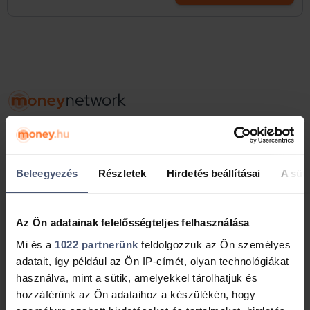
Hitelszakértőt keresel, aki ingyen
segít Neked?
Kollégáinkat az ország egész területén megtalálod!
Beleegyezés
Részletek
Hirdetés beállításai
A süti
Az Ön adatainak felelősségteljes felhasználása
Mi és a
1022 partnerünk
feldolgozzuk az Ön személyes
adatait, így például az Ön IP-címét, olyan technológiákat
használva, mint a sütik, amelyekkel tárolhatjuk és
hozzáférünk az Ön adataihoz a készülékén, hogy
Varga Péter
Horváth Beatrix