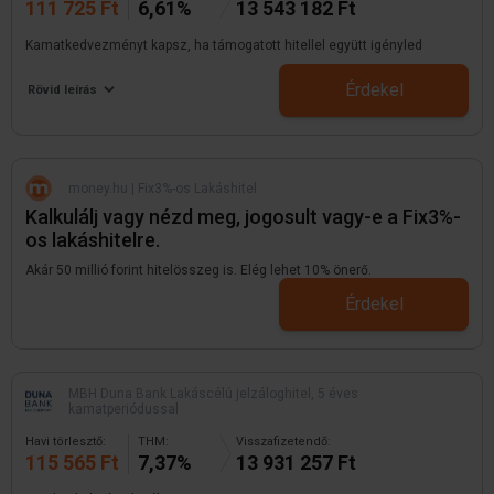
111 725 Ft
6,61%
13 543 182 Ft
Kamatkedvezményt kapsz, ha támogatott hitellel együtt igényled
Érdekel
Rövid leírás
money.hu | Fix3%-os Lakáshitel
Kalkulálj vagy nézd meg, jogosult vagy-e a Fix3%-
os lakáshitelre.
Akár 50 millió forint hitelösszeg is. Elég lehet 10% önerő.
Érdekel
MBH Duna Bank Lakáscélú jelzáloghitel, 5 éves
kamatperiódussal
Havi törlesztő:
THM:
Visszafizetendő:
115 565 Ft
7,37%
13 931 257 Ft