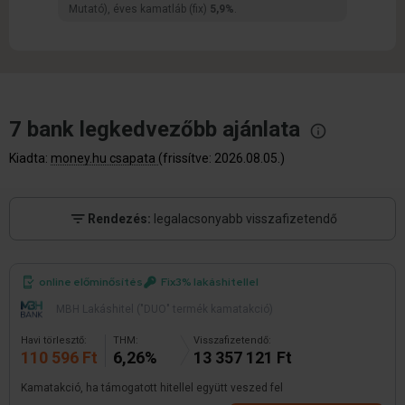
Mutató), éves kamatláb (fix)
5,9%
.
7 bank legkedvezőbb
ajánlata
Kiadta:
money.hu csapata
(frissítve: 2026.08.05.)
Rendezés:
legalacsonyabb visszafizetendő
online előminősítés
Fix3% lakáshitellel
MBH Lakáshitel ("DUO" termék kamatakció)
Havi törlesztő:
THM:
Visszafizetendő:
110 596 Ft
6,26%
13 357 121 Ft
Kamatakció, ha támogatott hitellel együtt veszed fel