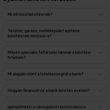
megosztjuk az Ön weboldalhasználatra vonatkozó
adatait, akik kombinálhatják az adatokat más olyan
Mi minősül bővítésnek?
adatokkal, amelyeket Ön adott meg számukra vagy az
Ön által használt más szolgáltatásokból gyűjtöttek.
Tetőtér, garázs, melléképület építése
bővítésnek minősül-e?
Milyen speciális feltételei vannak a bővítési
hitelnek?
Mi alapján dönt a hitelösszegről a bank?
Hogyan finanszíroz a bank bővítés esetén?
Igényelhető-e támogatott konstrukció a