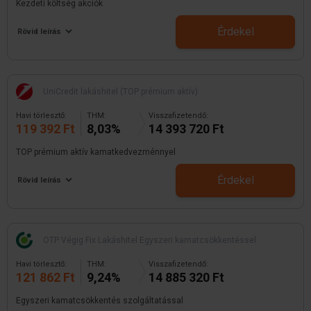
Kezdeti költség akciók
Érdekel
Rövid leírás
UniCredit lakáshitel (TOP prémium aktív)
Havi törlesztő:
THM:
Visszafizetendő:
119 392 Ft
8,03%
14 393 720 Ft
TOP prémium aktív kamatkedvezménnyel
Érdekel
Rövid leírás
OTP Végig Fix Lakáshitel Egyszeri kamatcsökkentéssel
Havi törlesztő:
THM:
Visszafizetendő:
121 862 Ft
9,24%
14 885 320 Ft
Egyszeri kamatcsökkentés szolgáltatással