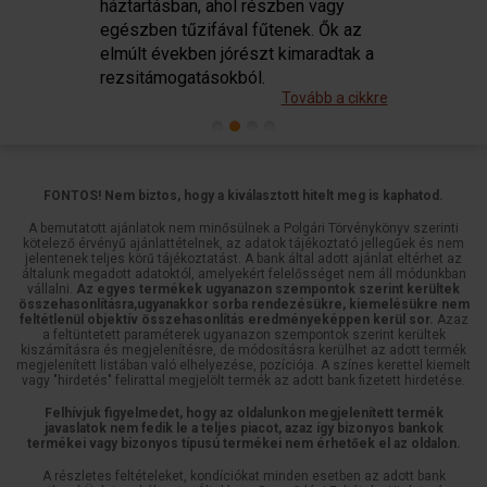
háztartásban, ahol részben vagy
egészben tűzifával fűtenek. Ők az
elmúlt években jórészt kimaradtak a
rezsitámogatásokból.
Tovább a cikkre
FONTOS! Nem biztos, hogy a kiválasztott hitelt meg is kaphatod.
A bemutatott ajánlatok nem minősülnek a Polgári Törvénykönyv szerinti
kötelező érvényű ajánlattételnek, az adatok tájékoztató jellegűek és nem
jelentenek teljes körű tájékoztatást. A bank által adott ajánlat eltérhet az
általunk megadott adatoktól, amelyekért felelősséget nem áll módunkban
vállalni.
Az egyes termékek ugyanazon szempontok szerint kerültek
összehasonlításra,ugyanakkor sorba rendezésükre, kiemelésükre nem
feltétlenül objektív összehasonlítás eredményeképpen kerül sor.
Azaz
a feltüntetett paraméterek ugyanazon szempontok szerint kerültek
kiszámításra és megjelenítésre, de módosításra kerülhet az adott termék
megjelenített listában való elhelyezése, pozíciója. A színes kerettel kiemelt
vagy "hirdetés" felirattal megjelölt termék az adott bank fizetett hirdetése.
Felhívjuk figyelmedet, hogy az oldalunkon megjelenített termék
javaslatok nem fedik le a teljes piacot, azaz így bizonyos bankok
termékei vagy bizonyos típusú termékei nem érhetőek el az oldalon.
A részletes feltételeket, kondíciókat minden esetben az adott bank