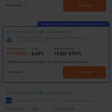
Érdekel
Rövid leírás
online előminősítés
Fix3% lakáshitellel
K&H Bank Minősített Fogyasztóbarát lakáshitel (Partneri
kamatkedvezménnyel)
Havi törlesztő:
THM:
Visszafizetendő:
110 970 Ft
6,54%
13 501 970 Ft
Többféle kedvezményt kapsz, ha rajtunk keresztül igényelsz
Érdekel
Rövid leírás
online előminősítés
Fix3% lakáshitellel
Erste Bank PÁROS LAKÁSHITEL (1. kedvezménykategória)
Havi törlesztő:
THM:
Visszafizetendő: