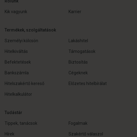
Rólunk
Kik vagyunk
Karrier
Termékek, szolgáltatások
Személyi kölcsön
Lakáshitel
Hitelkiváltás
Támogatások
Befektetések
Biztosítás
Bankszámla
Cégeknek
Hitelszakértő kereső
Előzetes hitelbírálat
Hitelkalkulátor
Tudástár
Tippek, tanácsok
Fogalmak
Hírek
Szakértő válaszol