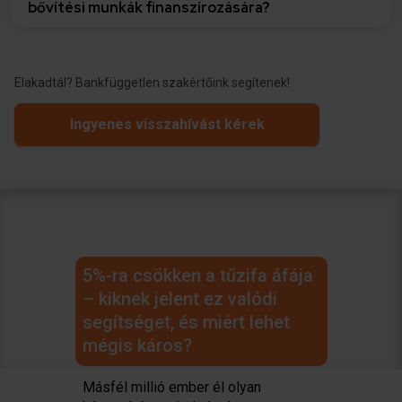
bővítési munkák finanszírozására?
Elakadtál? Bankfüggetlen szakértőink segítenek!
Ingyenes visszahívást kérek
5%-ra csökken a tűzifa áfája
– kiknek jelent ez valódi
segítséget, és miért lehet
mégis káros?
Previous
Next
Másfél millió ember él olyan