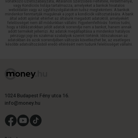
vonatkozó Üzletszabályzata, Általános Szerződési Feltétele, Hirdetménye,
vagy Kondíciós listája tartalmazza, amelyeket a bankok hivatalos
weboldalán vagy az ügyfélszolgálatokon tudsz megtekinteni. A bankok
mindenkor fenntartják maguknak a jogot a kondíciók változtatására. A bank
által adott ajánlat eltérhet az általunk megadott adatoktól, amelyekért
felelősséget nem áll módunkban vállalni. Figyelemfelhívás: fontos tudni,
hogy a táblázatokban jelölt adatok sorrendje nem a bankot, hanem annak
adott termékét jellemzi. Az adatok megállapítása a mindenkor hatályos
pénzügyi jogi és szakmai szabályok szerint történik. Időszakosan az
adatokban és azok sorrendjében változás következhet be, az esetleges
későbbi adatváltozásból eredő eltérésért nem tudunk felelősséget vállalni.
1024 Budapest Fény utca 16.
info@money.hu