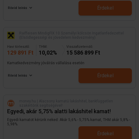
Érdekel
Rövid leírás
Raiffeisen MindigFIX 10 Személyi kölcsön Ingatlanfedezettel
(Elsődlegességi és jövedelem kedvezmény)
Havi törlesztő:
THM:
Visszafizetendő:
129 891 Ft
10,02%
15 586 899 Ft
Kamatkedvezmény jóváírás vállalása esetén
Érdekel
Rövid leírás
money.hu | Alacsony kamatú lakáshitel, bankfüggetlen
szakértőnk segítségével!
Egyedi, akár 5,75% alatti lakáshitel kamat!
Egyedi kamatot kérünk neked: Akár 5,6% - 5,75% kamat, THM akár 5,8% -
5,98%.
Érdekel