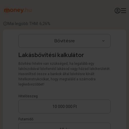
Mai legjobb THM: 6,26%
Lakásbővítési kalkulátor
Bővítési hitelre van szükséged, ha legalább egy
lakószobával bővítenéd lakásod vagy házad lakóterületét.
Hasonlítsd össze a bankok által bővítésre kínált
hitelkonstrukciókat, hogy megtaláld a számodra
legkedvezőbbet!
Hitelösszeg
Futamidő