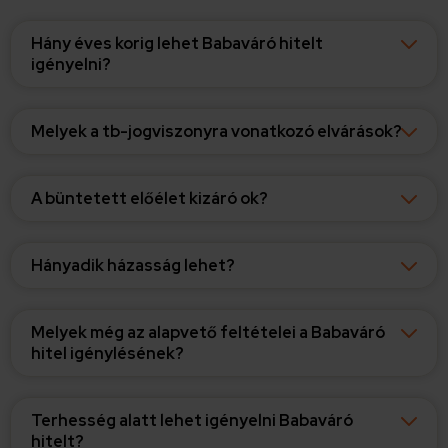
Hány éves korig lehet Babaváró hitelt
igényelni?
Melyek a tb-jogviszonyra vonatkozó elvárások?
A büntetett előélet kizáró ok?
Hányadik házasság lehet?
Melyek még az alapvető feltételei a Babaváró
hitel igénylésének?
Terhesség alatt lehet igényelni Babaváró
hitelt?