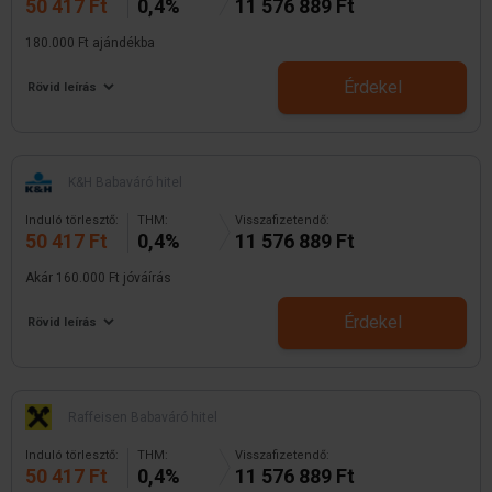
50 417 Ft
0,4%
11 576 889 Ft
180.000 Ft ajándékba
Érdekel
Rövid leírás
K&H Babaváró hitel
Induló törlesztő:
THM:
Visszafizetendő:
50 417 Ft
0,4%
11 576 889 Ft
Akár 160.000 Ft jóváírás
Érdekel
Rövid leírás
Raffeisen Babaváró hitel
Induló törlesztő:
THM:
Visszafizetendő:
50 417 Ft
0,4%
11 576 889 Ft