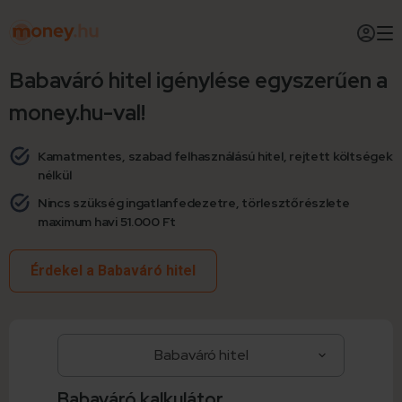
Babaváró hitel igénylése egyszerűen a
money.hu-val!
Kamatmentes, szabad felhasználású hitel, rejtett költségek
nélkül
Nincs szükség ingatlanfedezetre, törlesztőrészlete
maximum havi 51.000 Ft
Érdekel a Babaváró hitel
Babaváró kalkulátor