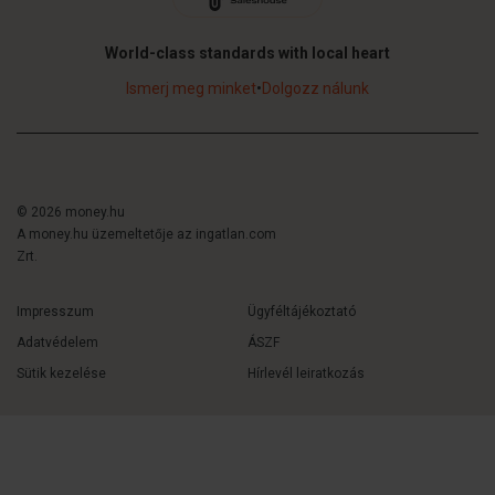
World-class standards with local heart
Ismerj meg minket
•
Dolgozz nálunk
© 2026 money.hu
A money.hu üzemeltetője az ingatlan.com
Zrt.
Impresszum
Ügyféltájékoztató
Adatvédelem
ÁSZF
Sütik kezelése
Hírlevél leiratkozás