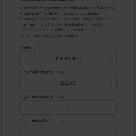
A Babaváró hitelhez nincsen szükség ingatlanfedezetre.
A legfeljebb 11 millió forintos összeg szabadon
felhasználható, bármire elköltheted. Törlesztőrészlete
maximum havi 51 ezer Ft, de a bankok különböző
jóváírási akciókat is hirdetnek. Nézd meg, hol
igényelheted a legjobb feltételekkel!
Hitelösszeg
1. gyermek születési ideje
2. gyermek születési ideje
3. gyermek születési ideje