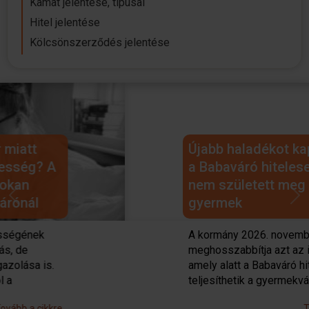
Kamat jelentése, típusai
Hitel jelentése
Kölcsönszerződés jelentése
Újabb haladékot kaptak azok
a Babaváró hitelesek, akiknél
nem született meg a vállalt
gyermek
Previous
Next
A kormány 2026. november 1-ig
meghosszabbítja azt az időszakot,
amely alatt a Babaváró hitelesek
teljesíthetik a gyermekvállalást.
Tovább a cikkre