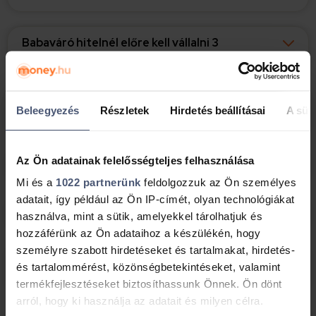
Babaváró hitelnél előre kell vállalni 3
gyermeket?
Örökbefogadás esetén vannak külön
Beleegyezés
Részletek
Hirdetés beállításai
A süti
feltételek?
Az Ön adatainak felelősségteljes felhasználása
Élettársi kapcsolat esetén igényelhető a hitel?
Mi és a
1022 partnerünk
feldolgozzuk az Ön személyes
adatait, így például az Ön IP-címét, olyan technológiákat
A férj életkorára van megkötés?
használva, mint a sütik, amelyekkel tárolhatjuk és
hozzáférünk az Ön adataihoz a készülékén, hogy
személyre szabott hirdetéseket és tartalmakat, hirdetés-
Egyéni vállalkozóként is igényelhetem a
és tartalommérést, közönségbetekintéseket, valamint
Babaváró hitelt?
termékfejlesztéseket biztosíthassunk Önnek. Ön dönt
arról, hogy ki használja az adatait és milyen célra.