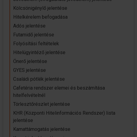
Kölcsönigénylő jelentése
Hitelkérelem befogadása
Adós jelentése
Futamidő jelentése
Folyósítási feltételek
Hitelügyintéző jelentése
Önerő jelentése
GYES jelentése
Családi pótlék jelentése
Cafetéria rendszer elemei és beszámítása
hitelfelvételnél
Törlesztőrészlet jelentése
KHR (Központi Hitelinformációs Rendszer) lista
jelentése
Kamattámogatás jelentése