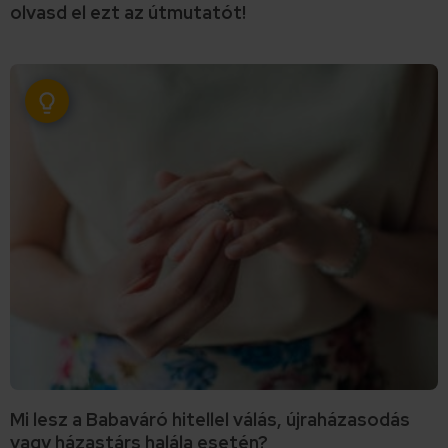
olvasd el ezt az útmutatót!
Mi lesz a Babaváró hitellel válás, újraházasodás
vagy házastárs halála esetén?