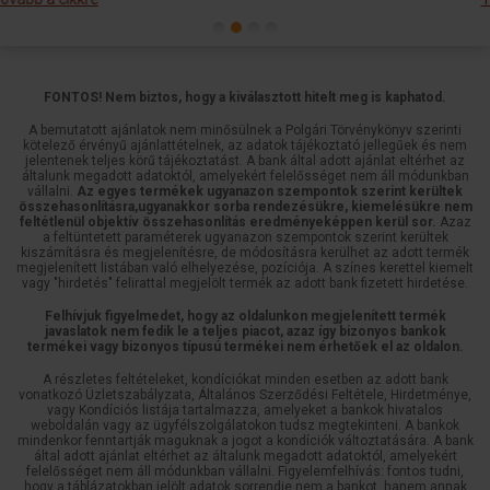
FONTOS! Nem biztos, hogy a kiválasztott hitelt meg is kaphatod.
A bemutatott ajánlatok nem minősülnek a Polgári Törvénykönyv szerinti
kötelező érvényű ajánlattételnek, az adatok tájékoztató jellegűek és nem
jelentenek teljes körű tájékoztatást. A bank által adott ajánlat eltérhet az
általunk megadott adatoktól, amelyekért felelősséget nem áll módunkban
vállalni.
Az egyes termékek ugyanazon szempontok szerint kerültek
összehasonlításra,ugyanakkor sorba rendezésükre, kiemelésükre nem
feltétlenül objektív összehasonlítás eredményeképpen kerül sor.
Azaz
a feltüntetett paraméterek ugyanazon szempontok szerint kerültek
kiszámításra és megjelenítésre, de módosításra kerülhet az adott termék
megjelenített listában való elhelyezése, pozíciója. A színes kerettel kiemelt
vagy "hirdetés" felirattal megjelölt termék az adott bank fizetett hirdetése.
Felhívjuk figyelmedet, hogy az oldalunkon megjelenített termék
javaslatok nem fedik le a teljes piacot, azaz így bizonyos bankok
termékei vagy bizonyos típusú termékei nem érhetőek el az oldalon.
A részletes feltételeket, kondíciókat minden esetben az adott bank
vonatkozó Üzletszabályzata, Általános Szerződési Feltétele, Hirdetménye,
vagy Kondíciós listája tartalmazza, amelyeket a bankok hivatalos
weboldalán vagy az ügyfélszolgálatokon tudsz megtekinteni. A bankok
mindenkor fenntartják maguknak a jogot a kondíciók változtatására. A bank
által adott ajánlat eltérhet az általunk megadott adatoktól, amelyekért
felelősséget nem áll módunkban vállalni. Figyelemfelhívás: fontos tudni,
hogy a táblázatokban jelölt adatok sorrendje nem a bankot, hanem annak