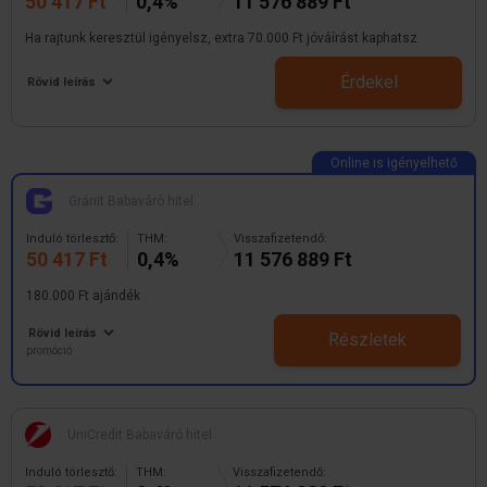
50 417 Ft
0,4%
11 576 889 Ft
Ha rajtunk keresztül igényelsz, extra 70.000 Ft jóváírást kaphatsz
Érdekel
Rövid leírás
Gránit Babaváró hitel
Induló törlesztő:
THM:
Visszafizetendő:
50 417 Ft
0,4%
11 576 889 Ft
180.000 Ft ajándék
Rövid leírás
Részletek
promóció
UniCredit Babaváró hitel
Induló törlesztő:
THM:
Visszafizetendő: