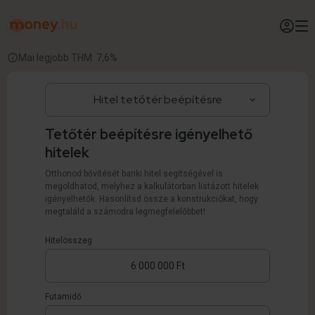
Mai legjobb THM: 7,6%
Tetőtér beépítésre igényelhető
hitelek
Otthonod bővítését banki hitel segítségével is
megoldhatod, melyhez a kalkulátorban listázott hitelek
igényelhetők. Hasonlítsd össze a konstrukciókat, hogy
megtaláld a számodra legmegfelelőbbet!
Hitelösszeg
Futamidő