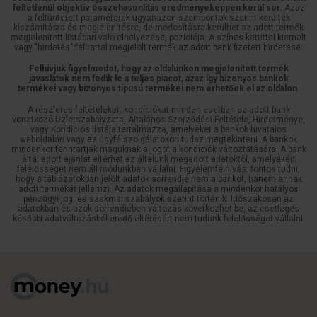
feltétlenül objektív összehasonlítás eredményeképpen kerül sor.
Azaz
a feltüntetett paraméterek ugyanazon szempontok szerint kerültek
kiszámításra és megjelenítésre, de módosításra kerülhet az adott termék
megjelenített listában való elhelyezése, pozíciója. A színes kerettel kiemelt
vagy "hirdetés" felirattal megjelölt termék az adott bank fizetett hirdetése.
Felhívjuk figyelmedet, hogy az oldalunkon megjelenített termék
javaslatok nem fedik le a teljes piacot, azaz így bizonyos bankok
termékei vagy bizonyos típusú termékei nem érhetőek el az oldalon.
A részletes feltételeket, kondíciókat minden esetben az adott bank
vonatkozó Üzletszabályzata, Általános Szerződési Feltétele, Hirdetménye,
vagy Kondíciós listája tartalmazza, amelyeket a bankok hivatalos
weboldalán vagy az ügyfélszolgálatokon tudsz megtekinteni. A bankok
mindenkor fenntartják maguknak a jogot a kondíciók változtatására. A bank
által adott ajánlat eltérhet az általunk megadott adatoktól, amelyekért
felelősséget nem áll módunkban vállalni. Figyelemfelhívás: fontos tudni,
hogy a táblázatokban jelölt adatok sorrendje nem a bankot, hanem annak
adott termékét jellemzi. Az adatok megállapítása a mindenkor hatályos
pénzügyi jogi és szakmai szabályok szerint történik. Időszakosan az
adatokban és azok sorrendjében változás következhet be, az esetleges
későbbi adatváltozásból eredő eltérésért nem tudunk felelősséget vállalni.