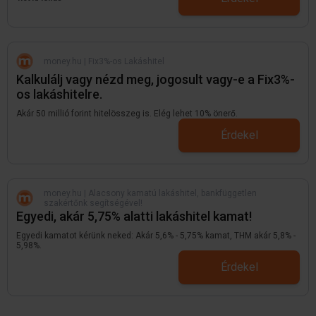
money.hu | Fix3%-os Lakáshitel
Kalkulálj vagy nézd meg, jogosult vagy-e a Fix3%-
os lakáshitelre.
Akár 50 millió forint hitelösszeg is. Elég lehet 10% önerő.
Érdekel
money.hu | Alacsony kamatú lakáshitel, bankfüggetlen
szakértőnk segítségével!
Egyedi, akár 5,75% alatti lakáshitel kamat!
Egyedi kamatot kérünk neked: Akár 5,6% - 5,75% kamat, THM akár 5,8% -
5,98%.
Érdekel