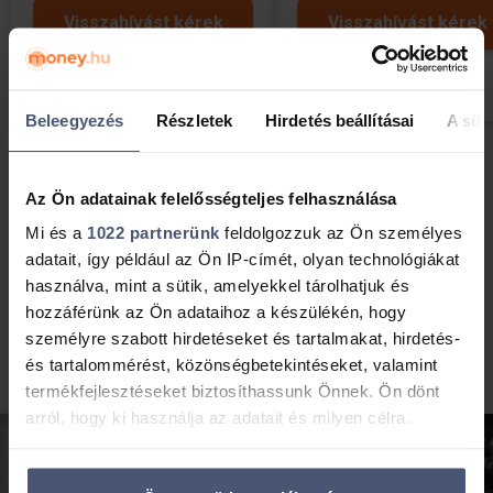
Visszahívást kérek
Visszahívást kérek
Beleegyezés
Részletek
Hirdetés beállításai
A süti
Megnézem az összes hitelszakértőt
Az Ön adatainak felelősségteljes felhasználása
Mi és a
1022 partnerünk
feldolgozzuk az Ön személyes
Közvetítéssel foglalkozol?
adatait, így például az Ön IP-címét, olyan technológiákat
Kattints ide
és nézd meg kiemelt ajánlatunkat!
használva, mint a sütik, amelyekkel tárolhatjuk és
hozzáférünk az Ön adataihoz a készülékén, hogy
személyre szabott hirdetéseket és tartalmakat, hirdetés-
és tartalommérést, közönségbetekintéseket, valamint
termékfejlesztéseket biztosíthassunk Önnek. Ön dönt
arról, hogy ki használja az adatait és milyen célra.
Ha engedélyezi, a következőt is meg szeretnénk tenni: