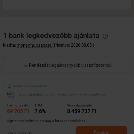
1 bank legkedvezőbb
ajánlata
Kiadta:
money.hu csapata
(frissítve: 2026.08.05.)
Rendezés:
legalacsonyabb visszafizetendő
online előminősítés
MBH Lakáshitel (KK1) - Partner kamatkedvezménnyel
Havi törlesztő:
THM:
Visszafizetendő:
69 705 Ft
7,6%
8 459 737 Ft
Díjmentes számlacsomag a hiteltörlesztéshez
Érdekel
Rövid leírás