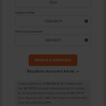
Ingatlan értéke
Nettó havi jövedelem
Mutasd a találatokat
Részletes keresést kérek
Gyakori kalkuláció:
6 000 000 Ft-ot 10 évre
most
havi
69 705 Ft
összegű törlesztőrészlettől vehetsz
fel. A visszafizetendő teljes összege
8 459 737 Ft
lesz. Reprezentatív
7,6%
THM (Teljes Hiteldíj Mutató),
éves kamatláb (fix)
6,99%
.