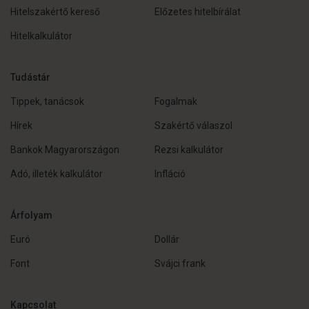
Hitelszakértő kereső
Előzetes hitelbírálat
Hitelkalkulátor
Tudástár
Tippek, tanácsok
Fogalmak
Hírek
Szakértő válaszol
Bankok Magyarországon
Rezsi kalkulátor
Adó, illeték kalkulátor
Infláció
Árfolyam
Euró
Dollár
Font
Svájci frank
Kapcsolat