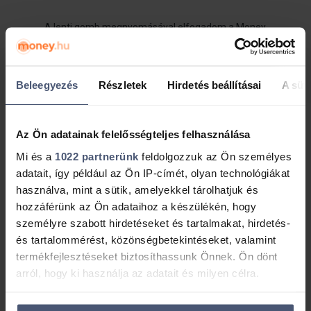
A lenti gomb megnyomásával elfogadom a Money
Network Kft.
adatvédelmi tájékoztatóját
.
Ingyenes visszahívást kérek!
Beleegyezés
Részletek
Hirdetés beállításai
A süti
Az Ön adatainak felelősségteljes felhasználása
Mi és a
1022 partnerünk
feldolgozzuk az Ön személyes
Megközelíthetőség
adatait, így például az Ön IP-címét, olyan technológiákat
használva, mint a sütik, amelyekkel tárolhatjuk és
hozzáférünk az Ön adataihoz a készülékén, hogy
személyre szabott hirdetéseket és tartalmakat, hirdetés-
és tartalommérést, közönségbetekintéseket, valamint
termékfejlesztéseket biztosíthassunk Önnek. Ön dönt
arról, hogy ki használja az adatait és milyen célra.
Ha engedélyezi, a következőt is meg szeretnénk tenni: