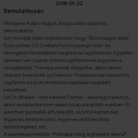
2018-01-22
Bemutatkozás:
Medgyesi Ádám vagyok, közgazdász diplomás
Hitelszakértő.
Azt mondják rólam legtöbbször, hogy: "Biztonságot adok".
Éves szinten 1,5-2 milliárd forint összegű hitel- és
támogatás felvételében segítem az ügyfeleimet. Egyetlen
kérésem van csupán (hiszen ügyfeleimnek ingyenes a
szolgáltatás): "Ha meg vannak elégedve, akkor kérem
szépen, terjesszék a jó híremet." Folyamatosan visszatérő
ügyfeleim és azok rendszeres ajánlásai magukért
beszélnek.
Ha Ön általam - mint Kiemelt Partner - kerül egy bankhoz,
akkor extra kedvezményeket is kap a legtöbb esetben. Ez
jelenthet gyorsabb átfutási időt, olcsóbb kamatokat,
ingyenes értékbecslést, ingyenes előtörlesztési
lehetőségeket, stb.
A személyes mottóm: "Próbáljuk meg, legfeljebb sikerül!"