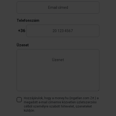
Telefonszám
+36
Üzenet
Hozzájárulok, hogy a money.hu (ingatlan.com Zrt.) a
megadott e-mail címemre közvetlen üzletszerzési
célból személyre szabott hírlevelet, üzeneteket
küldjön.