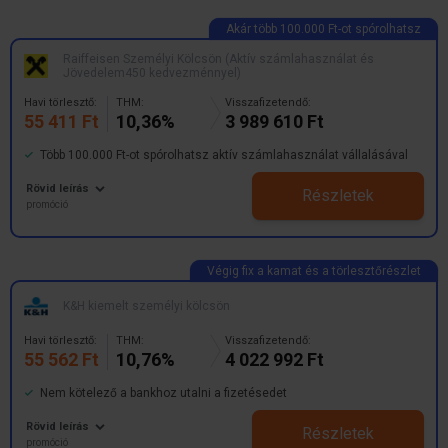
Raiffeisen Személyi Kölcsön (Aktív számlahasználat és
Jövedelem450 kedvezménnyel)
Havi törlesztő:
THM:
Visszafizetendő:
55 411 Ft
10,36%
3 989 610 Ft
Több 100.000 Ft-ot spórolhatsz aktív számlahasználat vállalásával
Rövid leírás
Részletek
promóció
K&H kiemelt személyi kölcsön
Havi törlesztő:
THM:
Visszafizetendő:
55 562 Ft
10,76%
4 022 992 Ft
Nem kötelező a bankhoz utalni a fizetésedet
Rövid leírás
Részletek
promóció