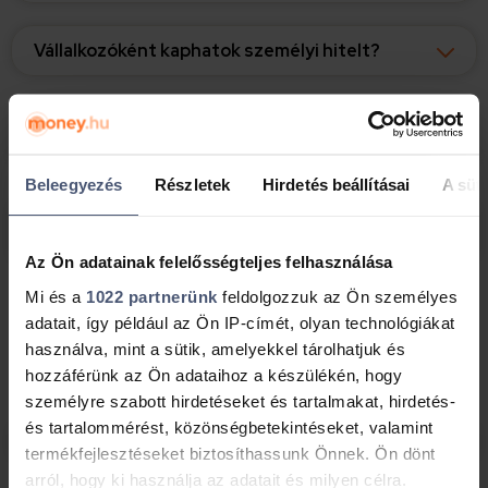
Vállalkozóként kaphatok személyi hitelt?
Nyugdíjasként is vehetek fel személyi
kölcsönt?
Beleegyezés
Részletek
Hirdetés beállításai
A süti
Külföldi jövedelemmel vehetek fel személyi
hitelt?
Az Ön adatainak felelősségteljes felhasználása
Mi és a
1022 partnerünk
feldolgozzuk az Ön személyes
adatait, így például az Ön IP-címét, olyan technológiákat
Mennyi hitelt vehetek fel? – Maximális
használva, mint a sütik, amelyekkel tárolhatjuk és
összegek és futamidők
hozzáférünk az Ön adataihoz a készülékén, hogy
személyre szabott hirdetéseket és tartalmakat, hirdetés-
és tartalommérést, közönségbetekintéseket, valamint
Mennyi hitelt vehetek fel?
termékfejlesztéseket biztosíthassunk Önnek. Ön dönt
arról, hogy ki használja az adatait és milyen célra.