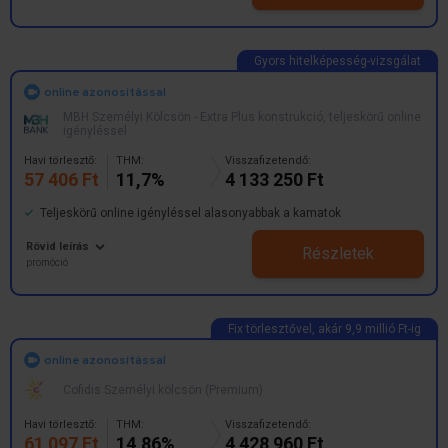
online azonosítással
MBH Személyi Kölcsön - Extra Plus konstrukció, teljeskörű online
igényléssel
Havi törlesztő:
THM:
Visszafizetendő:
57 406 Ft
11,7%
4 133 250 Ft
Teljeskörű online igényléssel alasonyabbak a kamatok
Rövid leírás
Részletek
promóció
online azonosítással
Cofidis Személyi kölcsön (Premium)
Havi törlesztő:
THM:
Visszafizetendő:
61 097 Ft
14,86%
4 428 960 Ft