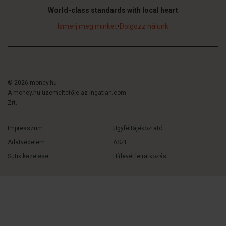
World-class standards with local heart
Ismerj meg minket
•
Dolgozz nálunk
© 2026 money.hu
A money.hu üzemeltetője az ingatlan.com
Zrt.
Impresszum
Ügyféltájékoztató
Adatvédelem
ÁSZF
Sütik kezelése
Hírlevél leiratkozás