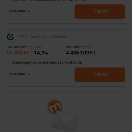
Érdekel
Rövid leírás
OTP Otthon Személyi Kölcsön
Havi törlesztő:
THM:
Visszafizetendő:
61 300 Ft
14,9%
4 436 109 Ft
Online igénylés esetén nincs folyósítási díj
Érdekel
Rövid leírás