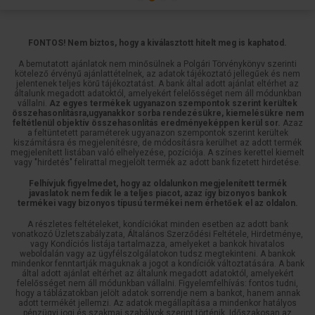
FONTOS! Nem biztos, hogy a kiválasztott hitelt meg is kaphatod.
A bemutatott ajánlatok nem minősülnek a Polgári Törvénykönyv szerinti
kötelező érvényű ajánlattételnek, az adatok tájékoztató jellegűek és nem
jelentenek teljes körű tájékoztatást. A bank által adott ajánlat eltérhet az
általunk megadott adatoktól, amelyekért felelősséget nem áll módunkban
vállalni.
Az egyes termékek ugyanazon szempontok szerint kerültek
összehasonlításra,ugyanakkor sorba rendezésükre, kiemelésükre nem
feltétlenül objektív összehasonlítás eredményeképpen kerül sor.
Azaz
a feltüntetett paraméterek ugyanazon szempontok szerint kerültek
kiszámításra és megjelenítésre, de módosításra kerülhet az adott termék
megjelenített listában való elhelyezése, pozíciója. A színes kerettel kiemelt
vagy "hirdetés" felirattal megjelölt termék az adott bank fizetett hirdetése.
Felhívjuk figyelmedet, hogy az oldalunkon megjelenített termék
javaslatok nem fedik le a teljes piacot, azaz így bizonyos bankok
termékei vagy bizonyos típusú termékei nem érhetőek el az oldalon.
A részletes feltételeket, kondíciókat minden esetben az adott bank
vonatkozó Üzletszabályzata, Általános Szerződési Feltétele, Hirdetménye,
vagy Kondíciós listája tartalmazza, amelyeket a bankok hivatalos
weboldalán vagy az ügyfélszolgálatokon tudsz megtekinteni. A bankok
mindenkor fenntartják maguknak a jogot a kondíciók változtatására. A bank
által adott ajánlat eltérhet az általunk megadott adatoktól, amelyekért
felelősséget nem áll módunkban vállalni. Figyelemfelhívás: fontos tudni,
hogy a táblázatokban jelölt adatok sorrendje nem a bankot, hanem annak
adott termékét jellemzi. Az adatok megállapítása a mindenkor hatályos
pénzügyi jogi és szakmai szabályok szerint történik. Időszakosan az