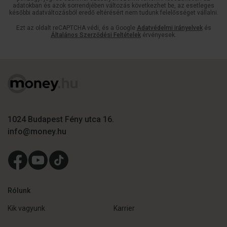
adatokban és azok sorrendjében változás következhet be, az esetleges
későbbi adatváltozásból eredő eltérésért nem tudunk felelősséget vállalni.
Ezt az oldalt reCAPTCHA védi, és a Google
Adatvédelmi irányelvek
és
Általános Szerződési Feltételek
érvényesek.
1024 Budapest Fény utca 16.
info@money.hu
Rólunk
Kik vagyunk
Karrier