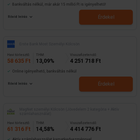
Bankváltás nélkül, már akár 15 millió Ft is igényelhető!
Érdekel
Rövid leírás
Erste Bank Most Személyi Kölcsön
Havi törlesztő:
THM:
Visszafizetendő:
58 635 Ft
13,09%
4 251 718 Ft
Online igényelhető, bankváltás nélkül
Érdekel
Rövid leírás
MagNet személyi Kölcsön (Jövedelem 2 kategória + Aktív
számlahasználat)
Havi törlesztő:
THM:
Visszafizetendő:
61 316 Ft
14,58%
4 414 776 Ft
Aktív számlahasználat kamatkedvezménnyel