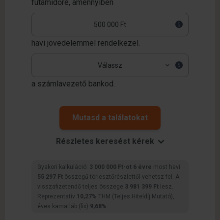
futamidőre,
amennyiben
havi jövedelemmel rendelkezel.
a számlavezető bankod.
Mutasd a találatokat
Részletes keresést kérek
Gyakori kalkuláció:
3 000 000 Ft-ot 6 évre
most havi
55 297 Ft
összegű törlesztőrészlettől vehetsz fel. A
visszafizetendő teljes összege
3 981 399 Ft
lesz.
Reprezentatív
10,27%
THM (Teljes Hiteldíj Mutató),
éves kamatláb (fix)
9,68%
.