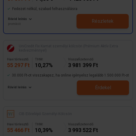
Fedezet nélkül, szabad felhasználásra
Rövid leírás
Részletek
promóció
UniCredit Fix Kamat személyi kölcsön (Prémium Aktív Extra
kedvezménnyel)
Havi törlesztő:
THM:
Visszafizetendő:
55 297 Ft
10,27%
3 981 399 Ft
30.000 Ft-ot visszakapsz, ha online igényelsz legalább 1.500.000 Ft-ot
Érdekel
Rövid leírás
CIB Előrelépő Személyi Kölcsön
Havi törlesztő:
THM:
Visszafizetendő:
55 466 Ft
10,39%
3 993 522 Ft