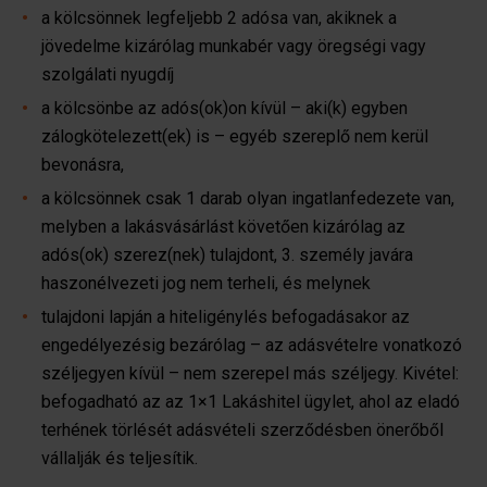
a kölcsönnek legfeljebb 2 adósa van, akiknek a
jövedelme kizárólag munkabér vagy öregségi vagy
szolgálati nyugdíj
a kölcsönbe az adós(ok)on kívül – aki(k) egyben
zálogkötelezett(ek) is – egyéb szereplő nem kerül
bevonásra,
a kölcsönnek csak 1 darab olyan ingatlanfedezete van,
melyben a lakásvásárlást követően kizárólag az
adós(ok) szerez(nek) tulajdont, 3. személy javára
haszonélvezeti jog nem terheli, és melynek
tulajdoni lapján a hiteligénylés befogadásakor az
engedélyezésig bezárólag – az adásvételre vonatkozó
széljegyen kívül – nem szerepel más széljegy. Kivétel:
befogadható az az 1×1 Lakáshitel ügylet, ahol az eladó
terhének törlését adásvételi szerződésben önerőből
vállalják és teljesítik.