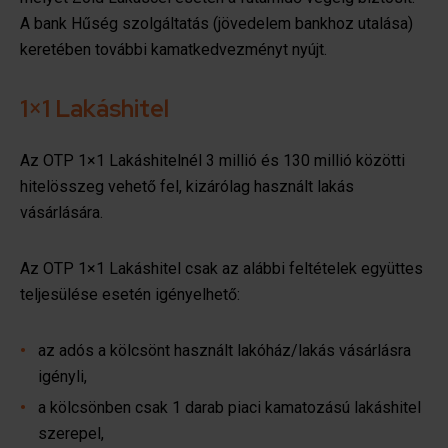
A bank Hűség szolgáltatás (jövedelem bankhoz utalása)
keretében további kamatkedvezményt nyújt.
1×1 Lakáshitel
Az OTP 1×1 Lakáshitelnél 3 millió és 130 millió közötti
hitelösszeg vehető fel, kizárólag használt lakás
vásárlására.
Az OTP 1×1 Lakáshitel csak az alábbi feltételek együttes
teljesülése esetén igényelhető:
az adós a kölcsönt használt lakóház/lakás vásárlásra
igényli,
a kölcsönben csak 1 darab piaci kamatozású lakáshitel
szerepel,