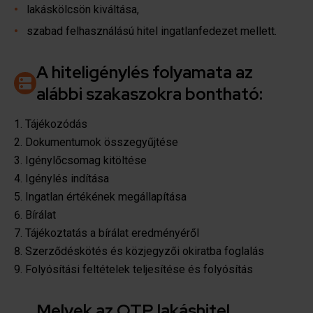
lakáskölcsön kiváltása,
szabad felhasználású hitel ingatlanfedezet mellett.
A hiteligénylés folyamata az
alábbi szakaszokra bontható:
Tájékozódás
Dokumentumok összegyűjtése
Igénylőcsomag kitöltése
Igénylés indítása
Ingatlan értékének megállapítása
Bírálat
Tájékoztatás a bírálat eredményéről
Szerződéskötés és közjegyzői okiratba foglalás
Folyósítási feltételek teljesítése és folyósítás
Melyek az OTP lakáshitel