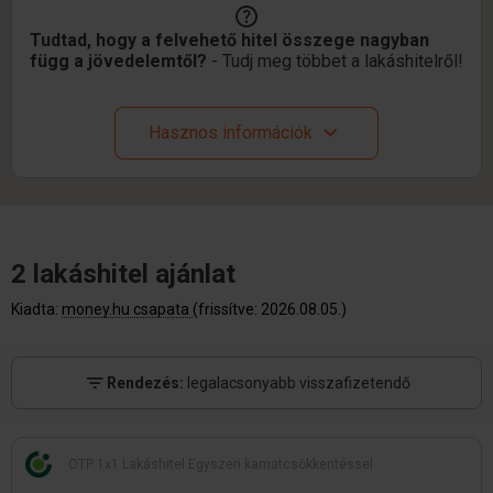
Tudtad, hogy a felvehető hitel összege nagyban
függ a jövedelemtől?
- Tudj meg többet a lakáshitelről!
Hasznos információk
2 lakáshitel ajánlat
Kiadta:
money.hu csapata
(frissítve: 2026.08.05.)
Rendezés:
legalacsonyabb visszafizetendő
OTP 1x1 Lakáshitel Egyszeri kamatcsökkentéssel