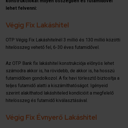
konstrukciókat milyen összegben és futamidővel
lehet felvenni:
Végig Fix Lakáshitel
OTP Végig Fix Lakáshitelnél 3 millió és 130 millió közötti
hitelösszeg vehető fel, 6-30 éves futamidővel.
Az OTP Bank fix lakáshitel konstrukciója előnyös lehet
számodra akkor is, ha rövidebb, de akkor is, ha hosszú
futamidőben gondolkozol. A fix havi törlesztő biztosítja a
teljes futamidő alatti a kiszámíthatóságot. Igényeid
szerint alakíthatod lakáshiteled kondícióit a megfelelő
hitelösszeg és futamidő kiválasztásával.
Végig Fix Évnyerő Lakáshitel