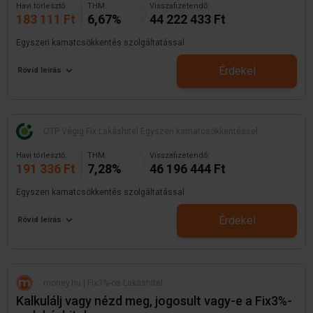
Havi törlesztő:
THM:
Visszafizetendő:
183 111 Ft
6,67%
44 222 433 Ft
Egyszeri kamatcsökkentés szolgáltatással
Érdekel
Rövid leírás
OTP Végig Fix Lakáshitel Egyszeri kamatcsökkentéssel
Havi törlesztő:
THM:
Visszafizetendő:
191 336 Ft
7,28%
46 196 444 Ft
Egyszeri kamatcsökkentés szolgáltatással
Érdekel
Rövid leírás
money.hu | Fix3%-os Lakáshitel
Kalkulálj vagy nézd meg, jogosult vagy-e a Fix3%-