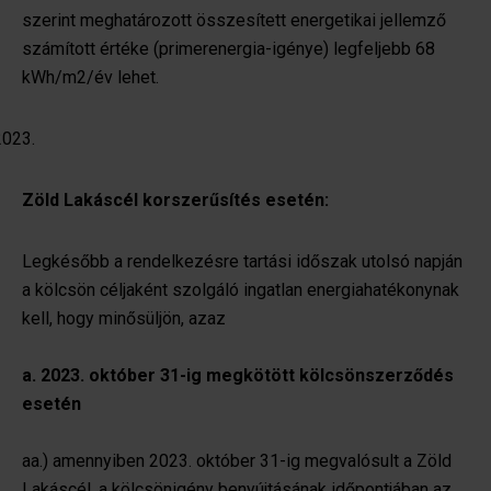
szerint meghatározott összesített energetikai jellemző
számított értéke (primerenergia-igénye) legfeljebb 68
kWh/m2/év lehet.
Zöld Lakáscél korszerűsítés esetén:
Legkésőbb a rendelkezésre tartási időszak utolsó napján
a kölcsön céljaként szolgáló ingatlan energiahatékonynak
kell, hogy minősüljön, azaz
a. 2023. október 31-ig megkötött kölcsönszerződés
esetén
aa.) amennyiben 2023. október 31-ig megvalósult a Zöld
Lakáscél, a kölcsönigény benyújtásának időpontjában az