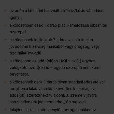
az adós a kölcsönt használt lakóház/lakás vásárlásra
igényli,
a kölcsönben csak 1 darab piaci kamatozású lakáshitel
szerepel,
a kölcsönnek legfeljebb 2 adósa van, akiknek a
jövedelme kizárólag munkabér vagy öregségi vagy
szolgálati nyugdíj
a kölcsönbe az adós(ok)on kívül – aki(k) egyben
zálogkötelezett(ek) is – egyéb szereplő nem kerül
bevonásra,
a kölcsönnek csak 1 darab olyan ingatlanfedezete van,
melyben a lakásvásárlást követően kizárólag az
adós(ok) szerez(nek) tulajdont, 3. személy javára
haszonélvezeti jog nem terheli, és melynek
tulajdoni lapján a hiteligénylés befogadásakor az