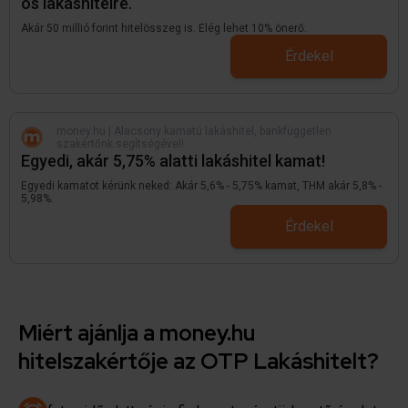
os lakáshitelre.
Akár 50 millió forint hitelösszeg is. Elég lehet 10% önerő.
Érdekel
money.hu | Alacsony kamatú lakáshitel, bankfüggetlen
szakértőnk segítségével!
Egyedi, akár 5,75% alatti lakáshitel kamat!
Egyedi kamatot kérünk neked: Akár 5,6% - 5,75% kamat, THM akár 5,8% -
5,98%.
Érdekel
Miért ajánlja a money.hu
hitelszakértője az OTP Lakáshitelt?