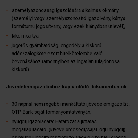
személyazonosság igazolására alkalmas okmány
(személyi vagy személyazonosító igazolvány, kártya
formátumú jogosítvány, vagy ezek hiányában útlevél),
lakcímkártya,
jogerős gyámhatósági engedély a kiskorú
adós/zálogkötelezett hitelkötelembe való
bevonásához (amennyiben az ingatlan tulajdonosa
kiskorú).
Jövedelemigazoláshoz kapcsolódó dokumentumok
30 napnál nem régebbi munkáltatói jövedelemigazolás,
OTP Bank saját formanyomtatványán,
nyugdíj igazolására: Határozat a juttatás
megállapításáról (kivéve öregségi/saját jogú nyugdíj)
és nyugdíj jogcím részletező, vagy előző havi eredeti