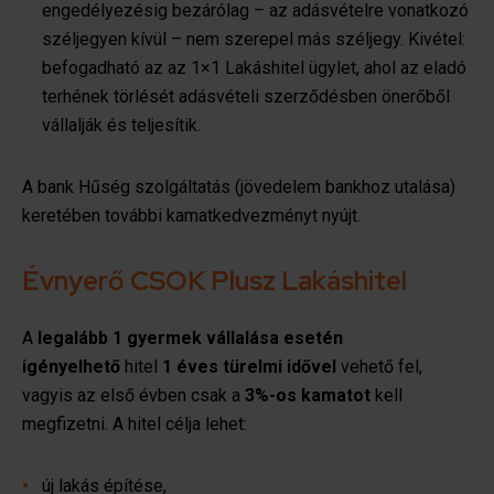
engedélyezésig bezárólag – az adásvételre vonatkozó
széljegyen kívül – nem szerepel más széljegy. Kivétel:
befogadható az az 1×1 Lakáshitel ügylet, ahol az eladó
terhének törlését adásvételi szerződésben önerőből
vállalják és teljesítik.
A bank Hűség szolgáltatás (jövedelem bankhoz utalása)
keretében további kamatkedvezményt nyújt.
Évnyerő CSOK Plusz Lakáshitel
A
legalább 1 gyermek vállalása esetén
igényelhető
hitel
1 éves türelmi idővel
vehető fel,
vagyis az első évben csak a
3%-os kamatot
kell
megfizetni. A hitel célja lehet:
új lakás építése,