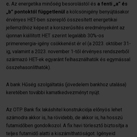
c.
Az energetika minőség besorolástól és
a fenti „a” és
közösségi média-, hirdető- és elemző partnereinkkel
megosztjuk az Ön weboldalhasználatra vonatkozó
„b” pontoktól függetlenül
a kölcsönigény benyújtásakor
adatait, akik kombinálhatják az adatokat más olyan
érvényes HET-ben szereplő összesített energetikai
adatokkal, amelyeket Ön adott meg számukra vagy az
jellemzőhöz képest a korszerűsítés eredményeként az
Ön által használt más szolgáltatásokból gyűjtöttek.
újonnan kiállított HET szerint legalább 30%-os
primerenergia-igény csökkenést ér el (a 2023. október 31-
ig, valamint a 2023. november 1-től érvényes rendszerből
származó HET-ek egyaránt felhasználhatók és egymással
összehasonlíthatók).
A bank Hűség szolgáltatás (jövedelem bankhoz utalása)
keretében további kamatkedvezményt nyújt.
Az OTP Bank fix lakáshitel konstrukciója előnyös lehet
számodra akkor is, ha rövidebb, de akkor is, ha hosszú
futamidőben gondolkozol. A fix havi törlesztő biztosítja a
teljes futamidő alatti a kiszámíthatóságot. Igényeid