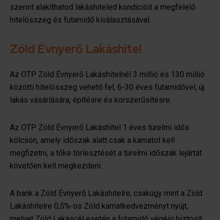
szerint alakíthatod lakáshiteled kondícióit a megfelelő
hitelösszeg és futamidő kiválasztásával.
Zöld Évnyerő Lakáshitel
Az OTP Zöld Évnyerő Lakáshitelnél 3 millió és 130 millió
közötti hitelösszeg vehető fel, 6-30 éves futamidővel, új
lakás vásárlására, építésre és korszerűsítésre.
Az OTP Zöld Évnyerő Lakáshitel 1 éves türelmi idős
kölcsön, amely időszak alatt csak a kamatot kell
megfizetni, a tőke törlesztését a türelmi időszak lejártát
követően kell megkezdeni.
A bank a Zöld Évnyerő Lakáshitelre, csakúgy mint a Zöld
Lakáshitelre 0,5%-os Zöld kamatkedvezményt nyújt,
melyet Zöld Lakáscél esetén a futamidő végéig biztosít.