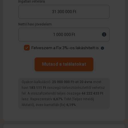
Ingatlan vételára
Nettó havi jövedelem
Felveszem a Fix 3%-os lakáshitelt is
Mutasd a találatokat
Gyakori kalkuláció:
25 000 000 Ft-ot 20 évre
most
havi
183 111 Ft
összegű törlesztőrészlettől vehetsz
fel. A visszafizetendő teljes összege
44 222 433 Ft
lesz. Reprezentatív
6,67%
THM (Teljes Hiteldíj
Mutató), éves kamatláb (fix)
6,19%
.