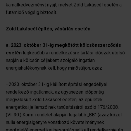
kamatkedvezményt nyújt, melyet Zöld Lakáscél esetén a
futamidő végéig biztosít.
Zöld Lakáscél építés, vásárlás esetén:
a. 2023. október 31-ig megkötött kölcsönszerződés
esetén
legkésőbb a rendelkezésre tartási időszak utolsó
napján a kölcsön céljaként szolgáló ingatlan
energiahatékonynak kell, hogy minősüljön, azaz
–2023. október 31-ig kiállított építési engedéllyel
rendelkező ingatlannak, az ugyanezen időpontig
megvalósult Zöld Lakáscél esetén, az épületek
energetikai jellemzőinek tanúsításáról szóló 176/2008.
(VI. 30.) Korm. rendelet alapján legalább „BB” (azaz közel
nulla energiaigényre vonatkozó követelménynek
megfelelő) energetikai besorolással kell rendelkeznie és