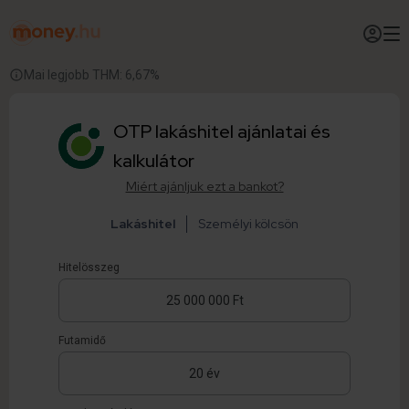
Mai legjobb THM: 6,67%
OTP lakáshitel ajánlatai és
kalkulátor
Miért ajánljuk ezt a bankot?
Lakáshitel
Személyi kölcsön
Hitelösszeg
Futamidő