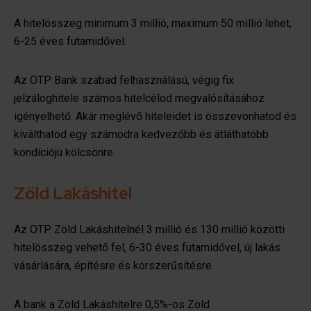
A hitelösszeg minimum 3 millió, maximum 50 millió lehet,
6-25 éves futamidővel.
Az OTP Bank szabad felhasználású, végig fix
jelzáloghitele számos hitelcélod megvalósításához
igényelhető. Akár meglévő hiteleidet is összevonhatod és
kiválthatod egy számodra kedvezőbb és átláthatóbb
kondíciójú kölcsönre.
Zöld Lakáshitel
Az OTP Zöld Lakáshitelnél 3 millió és 130 millió közötti
hitelösszeg vehető fel, 6-30 éves futamidővel, új lakás
vásárlására, építésre és korszerűsítésre.
A bank a Zöld Lakáshitelre 0,5%-os Zöld