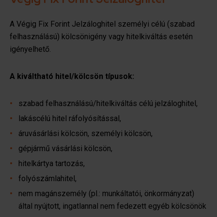
A Végig Fix Forint Jelzáloghitel személyi célú (szabad
felhasználású) kölcsönigény vagy hitelkiváltás esetén
igényelhető.
A kiváltható hitel/kölcsön típusok:
szabad felhasználású/hitelkiváltás célú jelzáloghitel,
lakáscélú hitel ráfolyósítással,
áruvásárlási kölcsön, személyi kölcsön,
gépjármű vásárlási kölcsön,
hitelkártya tartozás,
folyószámlahitel,
nem magánszemély (pl.: munkáltatói, önkormányzat)
által nyújtott, ingatlannal nem fedezett egyéb kölcsönök