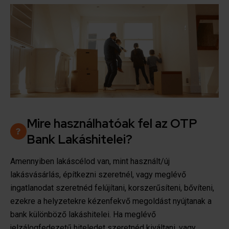
Mire használhatóak fel az OTP
Bank Lakáshitelei?
Amennyiben lakáscélod van, mint használt/új
lakásvásárlás, építkezni szeretnél, vagy meglévő
ingatlanodat szeretnéd felújítani, korszerűsíteni, bővíteni,
ezekre a helyzetekre kézenfekvő megoldást nyújtanak a
bank különböző lakáshitelei. Ha meglévő
jelzálogfedezetű hiteledet szeretnéd kiváltani, vagy