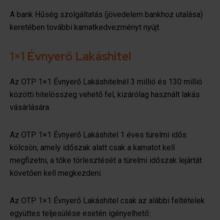
A bank Hűség szolgáltatás (jövedelem bankhoz utalása)
keretében további kamatkedvezményt nyújt.
1×1 Évnyerő Lakáshitel
Az OTP 1×1 Évnyerő Lakáshitelnél 3 millió és 130 millió
közötti hitelösszeg vehető fel, kizárólag használt lakás
vásárlására.
Az OTP 1×1 Évnyerő Lakáshitel 1 éves türelmi idős
kölcsön, amely időszak alatt csak a kamatot kell
megfizetni, a tőke törlesztését a türelmi időszak lejártát
követően kell megkezdeni.
Az OTP 1×1 Évnyerő Lakáshitel csak az alábbi feltételek
együttes teljesülése esetén igényelhető: