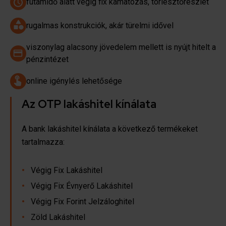
futamidő alatt végig fix kamatozás, törlesztőrészlet
rugalmas konstrukciók, akár türelmi idővel
viszonylag alacsony jövedelem mellett is nyújt hitelt a
pénzintézet
online igénylés lehetősége
Az OTP lakáshitel kínálata
A bank lakáshitel kínálata a következő termékeket
tartalmazza:
Végig Fix Lakáshitel
Végig Fix Évnyerő Lakáshitel
Végig Fix Forint Jelzáloghitel
Zöld Lakáshitel