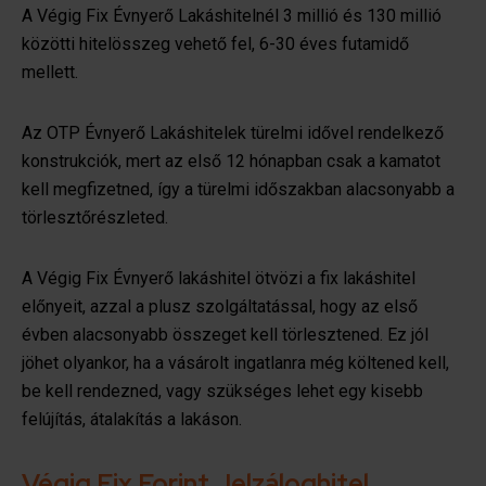
A Végig Fix Évnyerő Lakáshitelnél 3 millió és 130 millió
közötti hitelösszeg vehető fel, 6-30 éves futamidő
mellett.
Az OTP Évnyerő Lakáshitelek türelmi idővel rendelkező
konstrukciók, mert az első 12 hónapban csak a kamatot
kell megfizetned, így a türelmi időszakban alacsonyabb a
törlesztőrészleted.
A Végig Fix Évnyerő lakáshitel ötvözi a fix lakáshitel
előnyeit, azzal a plusz szolgáltatással, hogy az első
évben alacsonyabb összeget kell törlesztened. Ez jól
jöhet olyankor, ha a vásárolt ingatlanra még költened kell,
be kell rendezned, vagy szükséges lehet egy kisebb
felújítás, átalakítás a lakáson.
Végig Fix Forint Jelzáloghitel