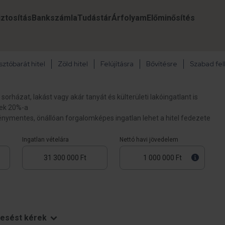
iztosítás
Bankszámla
Tudástár
Árfolyam
Előminősítés
ztóbarát hitel
Zöld hitel
Felújításra
Bővítésre
Szabad fel
sorházat, lakást vagy akár tanyát és külterületi lakóingatlant is
nek 20%-a
énymentes, önállóan forgalomképes ingatlan lehet a hitel fedezete
Ingatlan vételára
Nettó havi jövedelem
resést kérek