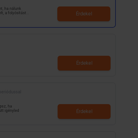
t, ha nálunk
t, a folyósítástól
Érdekel
 első két
mentes
Érdekel
periódussal
psz, ha
ütt igényled
Érdekel