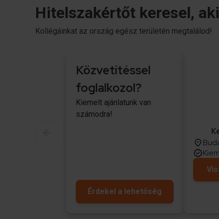
Hitelszakértőt keresel, ak
Kollégáinkat az ország egész területén megtalálod!
Közvetítéssel
foglalkozol?
Kiemelt ajánlatunk van
számodra!
K
Buda
Kiem
Vis
Érdekel a lehetőség