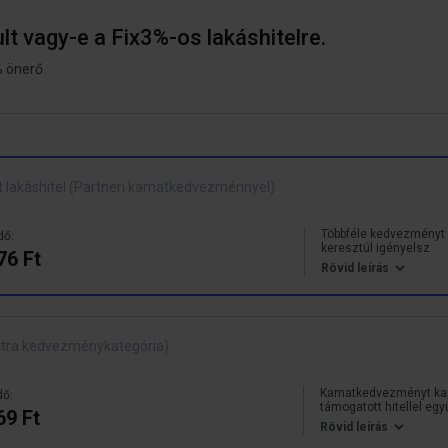
lt vagy-e a Fix3%-os lakáshitelre.
% önerő.
t lakáshitel (Partneri kamatkedvezménnyel)
Többféle kedvezményt 
dő:
keresztül igényelsz
76 Ft
Rövid leírás
tra kedvezménykategória)
Kamatkedvezményt ka
dő:
támogatott hitellel egy
69 Ft
Rövid leírás