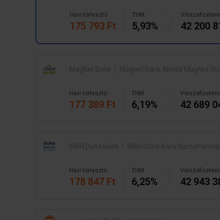
Havi törlesztő:
THM:
Visszafizeten
175 793 Ft
5,93%
42 200 8
MagNet Bank
Magnet Bank Akciós MagNet Stab
Havi törlesztő:
THM:
Visszafizeten
177 389 Ft
6,19%
42 689 0
MBH Duna Bank
MBH Duna Bank Kamattámogatott
Havi törlesztő:
THM:
Visszafizeten
178 847 Ft
6,25%
42 943 3