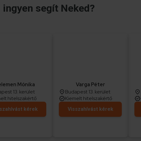
i ingyen segít Neked?
elemen Mónika
Varga Péter
pest 13. kerület
Budapest 13. kerület
elt hitelszakértő
Kiemelt hitelszakértő
szahívást kérek
Visszahívást kérek