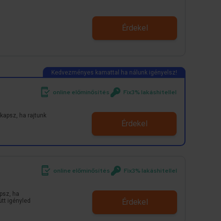
Érdekel
online előminősítés
Fix3% lakáshitellel
kapsz, ha rajtunk
Érdekel
online előminősítés
Fix3% lakáshitellel
psz, ha
ütt igényled
Érdekel