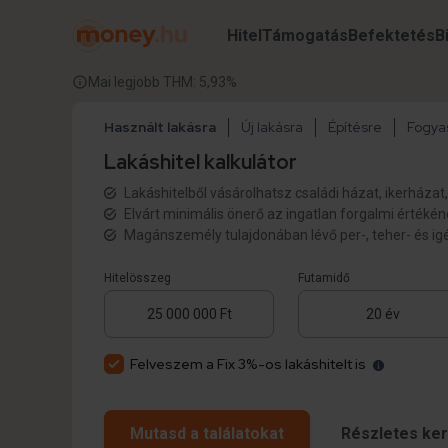
Hitel
Támogatás
Befektetés
B
Mai legjobb THM: 5,93%
Használt lakásra
Új lakásra
Építésre
Fogyas
Lakáshitel kalkulátor
Lakáshitelből vásárolhatsz családi házat, ikerházat, 
Elvárt minimális önerő az ingatlan forgalmi értéké
Magánszemély tulajdonában lévő per-, teher- és ig
Hitelösszeg
Futamidő
Felveszem a Fix 3%-os lakáshitelt is
Mutasd a találatokat
Részletes ke