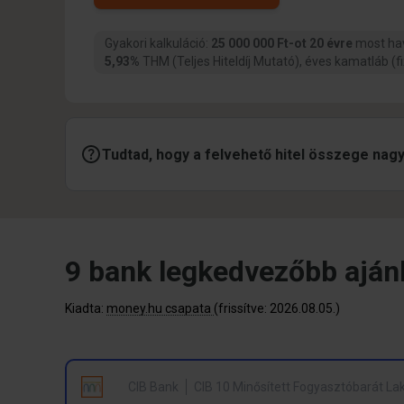
Gyakori kalkuláció:
25 000 000 Ft-ot 20 évre
most ha
5,93%
THM (Teljes Hiteldíj Mutató), éves kamatláb (f
Tudtad, hogy a felvehető hitel összege nag
9 bank legkedvezőbb
aján
Kiadta:
money.hu csapata
(frissítve: 2026.08.05.)
CIB Bank
CIB 10 Minősített Fogyasztóbarát L