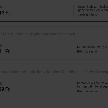
Egyedi kedvezménykén
dő:
igényled meg ezt a hitel
13 Ft
számított 5. év után az
Rövid leírás
elő/végtörlesztés díj
il Tízes Lakáshitel (Dupla előny kedvezménnyel)
dő:
Kamatkedvezménnyel
41 Ft
Rövid leírás
 lakáshitellel együtt igényelt lakáscélú jelzáloghitel, 10 éves kamat
Kamatkedvezményt ka
dő:
támogatott hitellel egy
89 Ft
Rövid leírás