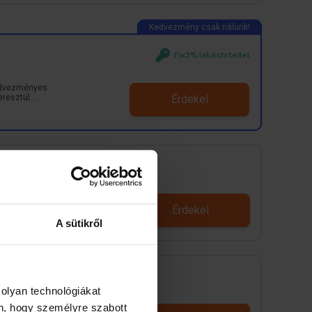
Fix3% lakáshitellel
Kedvezményes
keresztül
Érdekel
rás vállalása
Érdekel
A sütikről
 olyan technológiákat
én, hogy személyre szabott
ntés