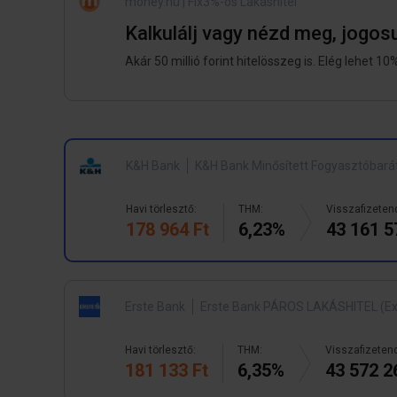
money.hu | Fix3%-os Lakáshitel
Kalkulálj vagy nézd meg, jogosu
Akár 50 millió forint hitelösszeg is. Elég lehet 10
K&H Bank
K&H Bank Minősített Fogyasztóbará
Havi törlesztő:
THM:
Visszafizeten
178 964 Ft
6,23%
43 161 5
Erste Bank
Erste Bank PÁROS LAKÁSHITEL (Ex
Havi törlesztő:
THM:
Visszafizeten
181 133 Ft
6,35%
43 572 2