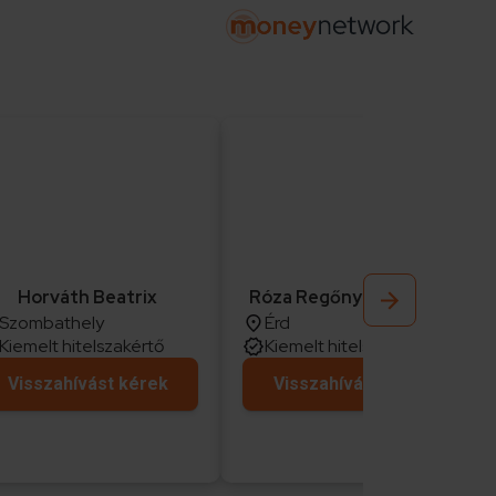
Horváth Beatrix
Róza Regőnyeiné Petőfi
Szombathely
Érd
Kiemelt hitelszakértő
Kiemelt hitelszakértő
Visszahívást kérek
Visszahívást kérek