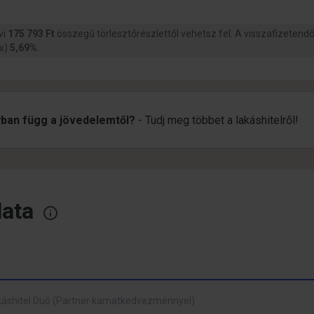
vi
175 793 Ft
összegű törlesztőrészlettől vehetsz fel. A visszafizetend
ix)
5,69%
.
yban függ a jövedelemtől?
- Tudj meg többet a lakáshitelről!
lata
akáshitel Duó (Partner kamatkedvezménnyel)