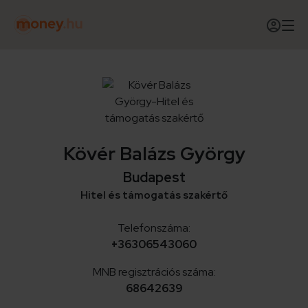
Kövér Balázs György
Budapest
Hitel és támogatás szakértő
Telefonszáma:
+36306543060
MNB regisztrációs száma:
68642639