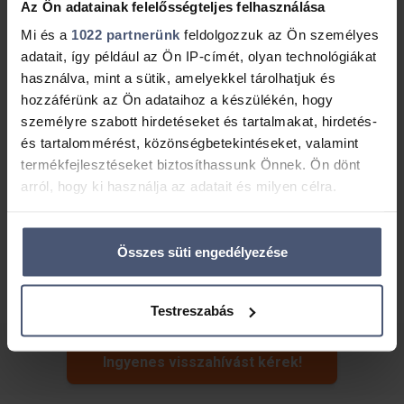
Az Ön adatainak felelősségteljes felhasználása
Üzenet
Mi és a
1022 partnerünk
feldolgozzuk az Ön személyes
adatait, így például az Ön IP-címét, olyan technológiákat
használva, mint a sütik, amelyekkel tárolhatjuk és
hozzáférünk az Ön adataihoz a készülékén, hogy
személyre szabott hirdetéseket és tartalmakat, hirdetés-
és tartalommérést, közönségbetekintéseket, valamint
termékfejlesztéseket biztosíthassunk Önnek. Ön dönt
arról, hogy ki használja az adatait és milyen célra.
Hozzájárulok, hogy a money.hu (ingatlan.com Zrt.) a
megadott e-mail címemre közvetlen üzletszerzési
célból személyre szabott hírlevelet, üzeneteket
Ha engedélyezi, a következőt is meg szeretnénk tenni:
küldjön.
Összes süti engedélyezése
Információgyűjtés az Ön földrajzi
elhelyezkedéséről pár méteres pontossággal
A lenti gomb megnyomásával elfogadom a Money
Az Ön készülékén beazonosítása annak konkrét
Testreszabás
Network Kft.
adatvédelmi tájékoztatóját
.
tulajdonságainak (ujjlenyomat) aktív ellenőrzésével
Tudjon meg többet személyes adatainak feldolgozási
Ingyenes visszahívást kérek!
módjairól és adja meg preferenciáit a
Részletek
pontban
. Bármikor módosíthatja vagy visszavonhatja a