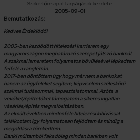
Szakértői csapat tagságának kezdete:
2005-09-01
Bemutatkozás:
Kedves Érdeklődő!
2005-ben kezdődött hitelezési karrierem egy
magyarországon meghatározó szerepet játszó banknál.
A szakmai ismeretem folyamatos bővülésével lépkedtem
felfelé a ranglétrán.
2017-ben döntöttem úgy hogy már nem a bankokat
hanem az ügyfeleket segítem, képviselem széleskörű
szakmai tudásommal, tapasztalatommal. Azóta a
vevőket/építtetőket támogatom a sikeres ingatlan
vásárlás/építés megvalósításában.
Az elmúlt években mindenféle hitelezési kihívással
találkoztam így folyamatosan fejlődtem és mindig a
megoldásra törekedtem.
Banki múltamból fakadólag minden bankban volt