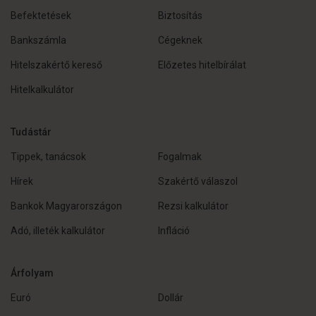
Befektetések
Biztosítás
Bankszámla
Cégeknek
Hitelszakértő kereső
Előzetes hitelbírálat
Hitelkalkulátor
Tudástár
Tippek, tanácsok
Fogalmak
Hírek
Szakértő válaszol
Bankok Magyarországon
Rezsi kalkulátor
Adó, illeték kalkulátor
Infláció
Árfolyam
Euró
Dollár