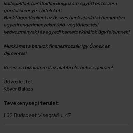
kollegákkal, barátokkal dolgozom együtt és teszem
gördülékennyé a hiteleket!
Bankfüggetlenként az összes bank ajánlatát bemutatva
egyedi engedményeket (elő-végtörlesztési
kedvezmények) és egyedi kamatot kínálok ügyfeleimnek!
Munkámat a bankok finanszírozzák így Önnek ez
díjmentes!
Keressen bizalommal az alábbi elérhetőségeimen!
Üdvözlettel:
Kövér Balázs
Tevékenységi terület:
1132 Budapest Visegrádi u 47.