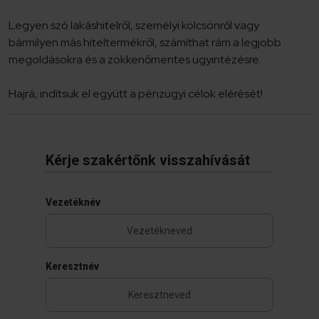
Legyen szó lakáshitelről, személyi kölcsönről vagy
bármilyen más hiteltermékről, számíthat rám a legjobb
megoldásokra és a zökkenőmentes ügyintézésre.
Hajrá, indítsuk el együtt a pénzügyi célok elérését!
Kérje szakértőnk visszahívását
Vezetéknév
Keresztnév