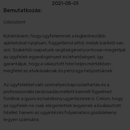
2021-05-01
Bemutatkozás:
Üdvözlöm!
Küldetésem, hogy ügyfeleimnek a legkedvezőbb
ajánlatokat nyújtsam, függetlenül attól, melyik bankról van
szó. Szakértői csapatunk segítségével pontosan megértjük
az ügyfelek egyedi igényeit és lehetőségeit, így
garantáljuk, hogy a választott hitel teljes mértékben
megfelel az elvárásaiknak és pénzügyi helyzetüknek.
Az ügyfelekkel való személyes kapcsolattartás és a
professzionális tanácsadás mellett kiemelt figyelmet
fordítok a gyors és hatékony ügyintézésre is. Célom, hogy
az ügyfelek ne csak elégedettek legyenek a kiválasztott
hitellel, hanem az ügyintézés folyamata is gördülékeny
legyen számukra.