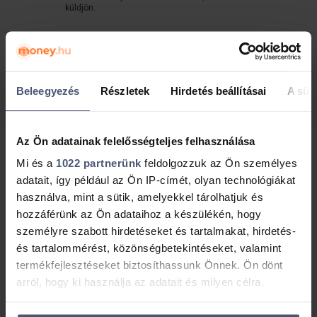
küldjön.
A lenti gomb megnyomásával elfogadom a Money
Network Kft.
adatvédelmi tájékoztatóját
.
Beleegyezés
Részletek
Hirdetés beállításai
A süti
Ingyenes visszahívást kérek!
Az Ön adatainak felelősségteljes felhasználása
Mi és a
1022 partnerünk
feldolgozzuk az Ön személyes
adatait, így például az Ön IP-címét, olyan technológiákat
Megközelíthetőség
használva, mint a sütik, amelyekkel tárolhatjuk és
hozzáférünk az Ön adataihoz a készülékén, hogy
személyre szabott hirdetéseket és tartalmakat, hirdetés-
és tartalommérést, közönségbetekintéseket, valamint
termékfejlesztéseket biztosíthassunk Önnek. Ön dönt
arról, hogy ki használja az adatait és milyen célra.
Ha engedélyezi, a következőt is meg szeretnénk tenni: