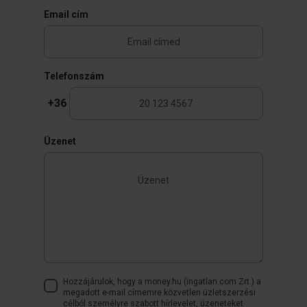
Email cím
Telefonszám
+36
Üzenet
Hozzájárulok, hogy a money.hu (ingatlan.com Zrt.) a
megadott e-mail címemre közvetlen üzletszerzési
célból személyre szabott hírlevelet, üzeneteket