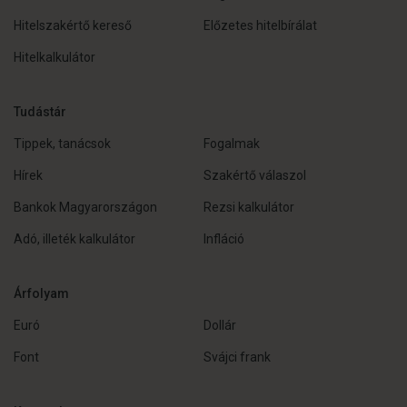
Hitelszakértő kereső
Előzetes hitelbírálat
Hitelkalkulátor
Tudástár
Tippek, tanácsok
Fogalmak
Hírek
Szakértő válaszol
Bankok Magyarországon
Rezsi kalkulátor
Adó, illeték kalkulátor
Infláció
Árfolyam
Euró
Dollár
Font
Svájci frank