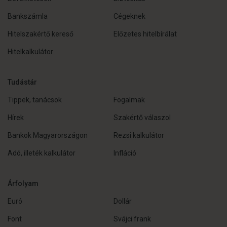
Bankszámla
Cégeknek
Hitelszakértő kereső
Előzetes hitelbírálat
Hitelkalkulátor
Tudástár
Tippek, tanácsok
Fogalmak
Hírek
Szakértő válaszol
Bankok Magyarországon
Rezsi kalkulátor
Adó, illeték kalkulátor
Infláció
Árfolyam
Euró
Dollár
Font
Svájci frank