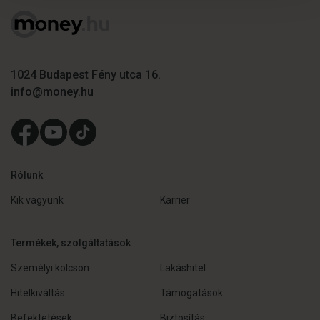
Sütiket használunk a tartalmak és hirdetések személyre
szabásához, közösségi funkciók biztosításához,
valamint weboldalforgalmunk elemzéséhez. Ezenkívül
1024 Budapest Fény utca 16.
közösségi média-, hirdető- és elemző partnereinkkel
info@money.hu
megosztjuk az Ön weboldalhasználatra vonatkozó
adatait, akik kombinálhatják az adatokat más olyan
adatokkal, amelyeket Ön adott meg számukra vagy az
Ön által használt más szolgáltatásokból gyűjtöttek.
Rólunk
Kik vagyunk
Karrier
Termékek, szolgáltatások
Személyi kölcsön
Lakáshitel
Hitelkiváltás
Támogatások
Befektetések
Biztosítás