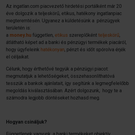
Az ingatlan.com piacvezető hirdetési portálként már 20
éve dolgozik a teljeskörű, etikus, hatékony ingatlanpiac
megteremtésén. Ugyanez a küldetésünk a pénzügyek
területén is:
a
money.hu
független,
etikus
szereplőként
teljeskörű
,
átlátható képet ad a banki és pénzügyi termékek piacáról,
hogy ügyfeleink
hatékonyan
, pénzt és időt spórolva érjék
el céljaikat.
Célunk, hogy érthetővé tegyük a pénzügyi piacot:
megmutatjuk a lehetőségeket, összehasonlíthatóvá
tesszük a bankok ajánlatait, így segítünk a legmegfelelőbb
megoldás kiválasztásában. Azért dolgozunk, hogy te a
számodra legjobb döntéseket hozhasd meg.
Hogyan csináljuk?
Függetlenek vagyunk, a banki termékeket objektív