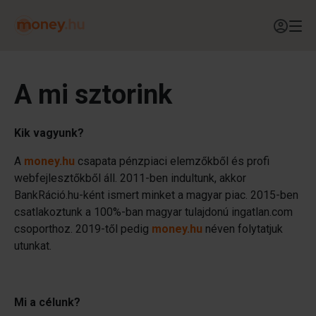
A mi sztorink
Kik vagyunk?
A
money.hu
csapata pénzpiaci elemzőkből és profi
webfejlesztőkből áll. 2011-ben indultunk, akkor
BankRáció.hu-ként ismert minket a magyar piac. 2015-ben
csatlakoztunk a 100%-ban magyar tulajdonú ingatlan.com
csoporthoz. 2019-től pedig
money.hu
néven folytatjuk
utunkat.
Mi a célunk?