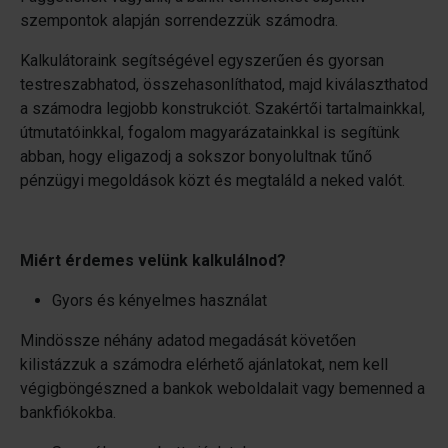
szempontok alapján sorrendezzük számodra.
Kalkulátoraink segítségével egyszerűen és gyorsan
testreszabhatod, összehasonlíthatod, majd kiválaszthatod
a számodra legjobb konstrukciót. Szakértői tartalmainkkal,
útmutatóinkkal, fogalom magyarázatainkkal is segítünk
abban, hogy eligazodj a sokszor bonyolultnak tűnő
pénzügyi megoldások közt és megtaláld a neked valót.
Miért érdemes velünk kalkulálnod?
Gyors és kényelmes használat
Mindössze néhány adatod megadását követően
kilistázzuk a számodra elérhető ajánlatokat, nem kell
végigböngészned a bankok weboldalait vagy bemenned a
bankfiókokba.