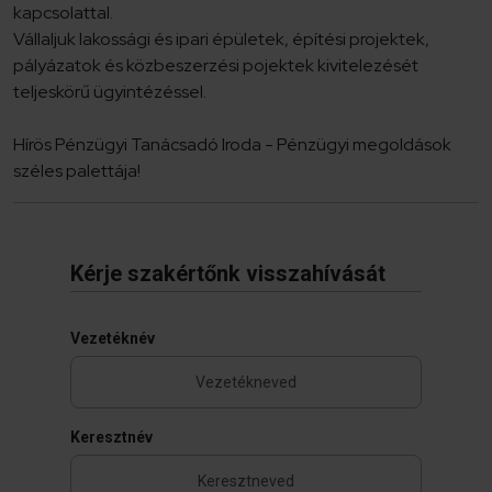
kapcsolattal.
Vállaljuk lakossági és ipari épületek, építési projektek,
pályázatok és közbeszerzési pojektek kivitelezését
teljeskörű ügyintézéssel.
Hírös Pénzügyi Tanácsadó Iroda - Pénzügyi megoldások
széles palettája!
Kérje szakértőnk visszahívását
Vezetéknév
Keresztnév