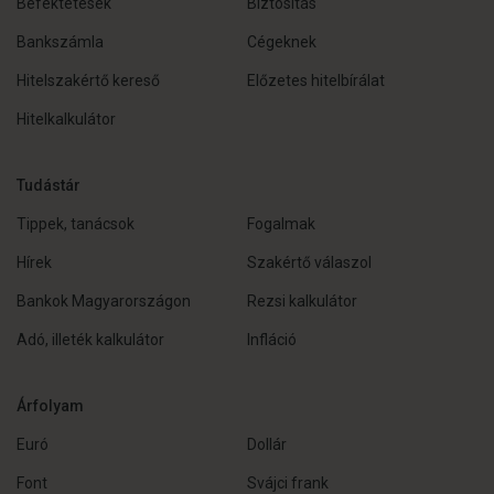
Befektetések
Biztosítás
Bankszámla
Cégeknek
Hitelszakértő kereső
Előzetes hitelbírálat
Hitelkalkulátor
Tudástár
Tippek, tanácsok
Fogalmak
Hírek
Szakértő válaszol
Bankok Magyarországon
Rezsi kalkulátor
Adó, illeték kalkulátor
Infláció
Árfolyam
Euró
Dollár
Font
Svájci frank