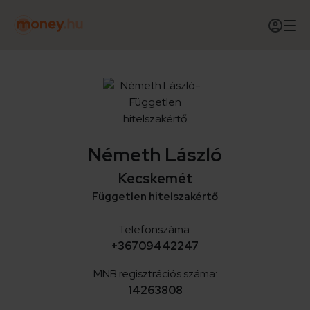
Németh László
Kecskemét
Független hitelszakértő
Telefonszáma:
+36709442247
MNB regisztrációs száma:
14263808