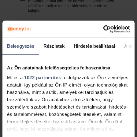
megadott e-mail címemre közvetlen üzletszerzési
célból személyre szabott hírlevelet, üzeneteket
küldjön.
A lenti gomb megnyomásával elfogadom a Money
Network Kft.
adatvédelmi tájékoztatóját
.
Beleegyezés
Részletek
Hirdetés beállításai
A süti
Ingyenes visszahívást kérek!
Az Ön adatainak felelősségteljes felhasználása
Mi és a
1022 partnerünk
feldolgozzuk az Ön személyes
adatait, így például az Ön IP-címét, olyan technológiákat
használva, mint a sütik, amelyekkel tárolhatjuk és
Megközelíthetőség
hozzáférünk az Ön adataihoz a készülékén, hogy
személyre szabott hirdetéseket és tartalmakat, hirdetés-
és tartalommérést, közönségbetekintéseket, valamint
termékfejlesztéseket biztosíthassunk Önnek. Ön dönt
arról, hogy ki használja az adatait és milyen célra.