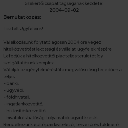
Szakértői csapat tagságának kezdete:
2004-09-02
Bemutatkozás:
Tisztelt Ügyfeleink!
Vállalkozásunk folytatólagosan 2004 óra végez
hitelközvetítést lakossági és vállalati ügyfelek részére.
Lefedjük a hitelközvetítői piac teljes területét így
szolgáltatásunk komplex.
Vállaljuk az igényfelméréstől a megvalósulásig terjedően a
teljes:
- banki,
- ügyvédi,
- földhivatali,
- ingatlanközvetítő,
- biztosításközvetítő,
- hivatali és hatósági folyamatok ügyintézését.
Rendelkezünk építőipari kivitelezői, tervezői és földmérő