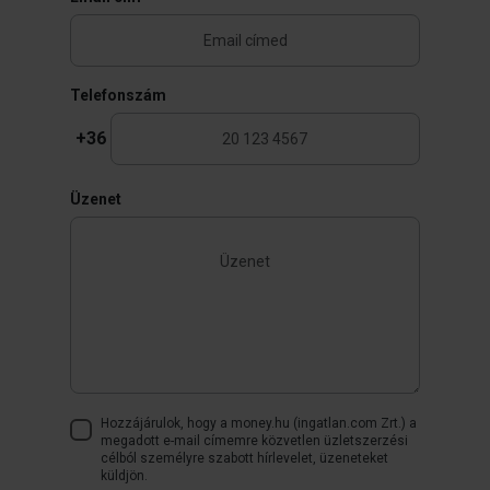
Telefonszám
+36
Üzenet
Hozzájárulok, hogy a money.hu (ingatlan.com Zrt.) a
megadott e-mail címemre közvetlen üzletszerzési
célból személyre szabott hírlevelet, üzeneteket
küldjön.