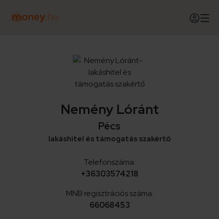
Nemény Lóránt
Pécs
lakáshitel és támogatás szakértő
Telefonszáma:
+36303574218
MNB regisztrációs száma:
66068453