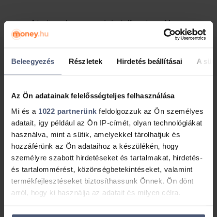
A lenti gomb megnyomásával elfogadom a Money
Network Kft.
adatvédelmi tájékoztatóját
.
Ingyenes visszahívást kérek!
Beleegyezés
Részletek
Hirdetés beállításai
A süti
Az Ön adatainak felelősségteljes felhasználása
Mi és a
1022 partnerünk
feldolgozzuk az Ön személyes
adatait, így például az Ön IP-címét, olyan technológiákat
Megközelíthetőség
használva, mint a sütik, amelyekkel tárolhatjuk és
hozzáférünk az Ön adataihoz a készülékén, hogy
személyre szabott hirdetéseket és tartalmakat, hirdetés-
és tartalommérést, közönségbetekintéseket, valamint
termékfejlesztéseket biztosíthassunk Önnek. Ön dönt
arról, hogy ki használja az adatait és milyen célra.
Ha engedélyezi, a következőt is meg szeretnénk tenni: