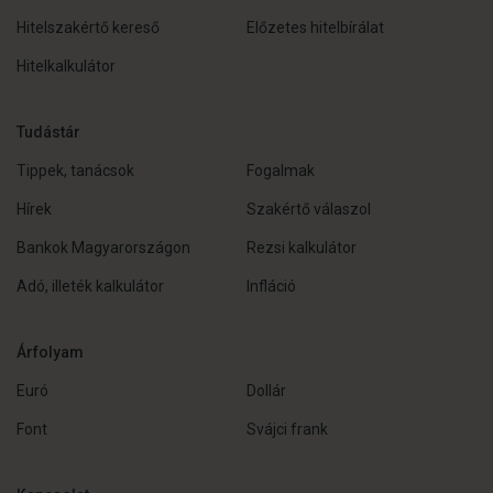
Hitelszakértő kereső
Előzetes hitelbírálat
Hitelkalkulátor
Tudástár
Tippek, tanácsok
Fogalmak
Hírek
Szakértő válaszol
Bankok Magyarországon
Rezsi kalkulátor
Adó, illeték kalkulátor
Infláció
Árfolyam
Euró
Dollár
Font
Svájci frank