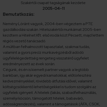
Szakértői csapat tagságának kezdete:
2005-04-11
Bemutatkozás:
Nemény Lóránt vagyok, 2004-ben végeztem a PTE
gazdálkodási szakán. Hitelszakértői munkámat 2005-ben
kezdtem a Hitelnet Kft. első irodái közt Pécsett, majd lettem
régiós vezető tanácsadó.
A múltban felhalmozott tapasztalat, szakmai tudás,
valamint a gyors precíz munkavégzésből adódó
ügyfélelégedettség rengeteg visszatérő ügyfelet
eredményezett az évek során.
Cégünk, és én is kiemelt partner vagyok a legtöbb
bankban, így akár egyedi kamatokkal, előtörlesztési
kedvezményekkel, rövidebb átfutási idővel, valamint
költségcsökkentő lehetőségekkel is tudom szolgálni az
ügyfelek igényeit. A hitelek (lakás, szabadfelhasználás,
személyi köcsön, támogatott hitelek, babaváró,
adósságrendezés), valamint a támogatások (ÁFA, CSOK,