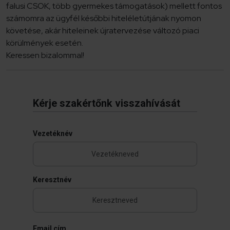
falusi CSOK, több gyermekes támogatások) mellett fontos
számomra az ügyfél későbbi hiteléletútjának nyomon
követése, akár hiteleinek újratervezése változó piaci
körülmények esetén.
Keressen bizalommal!
Kérje szakértőnk visszahívását
Vezetéknév
Keresztnév
Email cím