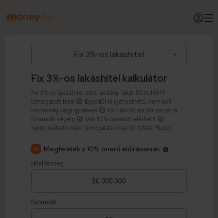
Fix 3%-os lakáshitel kalkulátor
Fix 3%-os lakáshitel első lakásra - akár 50 millió Ft
támogatott hitel
Egyedül is igényelhető, nem kell
házasság vagy gyermek
Fix havi törlesztőrészlet a
futamidő végéig
Már 10% önerőtől elérhető
Kombinálható más támogatásokkal (pl. CSOK Plusz)
Megfelelek a 10% önerő előírásainak
Hitelösszeg
Futamidő