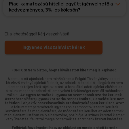
Piaci kamatozású hitellel együtt igényelhető a
kedvezményes, 3%-os kölcsön?
Élj a lehetőséggel! Kérj visszahívást!
Ingyenes visszahívást kérek
FONTOS! Nem biztos, hogy a kiválasztott hitelt meg is kaphatod.
A bemutatott ajánlatok nem minősülnek a Polgári Törvénykönyv szerinti
kötelező érvényű ajánlattételnek, az adatok tájékoztató jellegűek és nem
jelentenek teljes körű tájékoztatást. A bank által adott ajánlat eltérhet az
általunk megadott adatoktól, amelyekért felelősséget nem áll módunkban
vállalni.
Az egyes termékek ugyanazon szempontok szerint kerültek
összehasonlításra,ugyanakkor sorba rendezésükre, kiemelésükre nem
feltétlenül objektív összehasonlítás eredményeképpen kerül sor.
Azaz
a feltüntetett paraméterek ugyanazon szempontok szerint kerültek
kiszámításra és megjelenítésre, de módosításra kerülhet az adott termék
megjelenített listában való elhelyezése, pozíciója. A színes kerettel kiemelt
vagy "hirdetés" felirattal megjelölt termék az adott bank fizetett hirdetése.
Felhívjuk figyelmedet, hogy az oldalunkon megjelenített termék