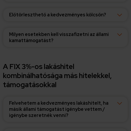
Előtörleszthető a kedvezményes kölcsön?
Milyen esetekben kell visszafizetni az állami
kamattámogatást?
A FIX 3%-os lakáshitel
kombinálhatósága más hitelekkel,
támogatásokkal
Felvehetem a kedvezményes lakáshitelt, ha
másik állami támogatást igénybe vettem /
igénybe szeretnék venni?