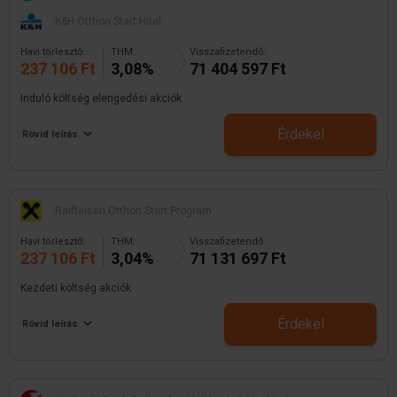
K&H Otthon Start Hitel
Havi törlesztő:
THM:
Visszafizetendő:
237 106 Ft
3,08%
71 404 597 Ft
Induló költség elengedési akciók
Érdekel
Rövid leírás
Raiffeisen Otthon Start Program
Havi törlesztő:
THM:
Visszafizetendő:
237 106 Ft
3,04%
71 131 697 Ft
Kezdeti költség akciók
Érdekel
Rövid leírás