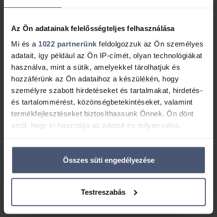
Ki lehet adóstárs a FIX 3 százalékos Otthon Start
lakáshitelben?
Az Ön adatainak felelősségteljes felhasználása
Mi és a
1022 partnerünk
feldolgozzuk az Ön személyes
Élj a lehetőséggel! Kérj visszahívást!
adatait, így például az Ön IP-címét, olyan technológiákat
használva, mint a sütik, amelyekkel tárolhatjuk és
Ingyenes visszahívást kérek
hozzáférünk az Ön adataihoz a készülékén, hogy
személyre szabott hirdetéseket és tartalmakat, hirdetés-
és tartalommérést, közönségbetekintéseket, valamint
termékfejlesztéseket biztosíthassunk Önnek. Ön dönt
Az Otthon Start FIX 3%-os lakáshitel
arról, hogy ki használja az adatait és milyen célra.
főbb jellemzői
Ha engedélyezi, a következőt is meg szeretnénk tenni:
Összes süti engedélyezése
Információgyűjtés az Ön földrajzi elhelyezkedéséről
Milyen kondíciókkal vehető fel a FIX 3%-os
lakáshitel?
pár méteres pontossággal
Az Ön készülékén beazonosítása annak konkrét
Testreszabás
tulajdonságainak (ujjlenyomat) aktív ellenőrzésével
Mitől kedvezményes ez a kölcsön?
Tudjon meg többet személyes adatainak feldolgozási