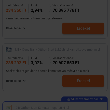
Havi törlesztő:
THM:
Visszafizetendő:
234 366 Ft
2,94%
70 395 776 Ft
Kamatkedvezmény Prémium ügyfeleknek
Érdekel
Rövid leírás
MBH Duna Bank Otthon Start Lakáshitel kamatkedvezménnyel
Havi törlesztő:
THM:
Visszafizetendő:
235 293 Ft
3,02%
70 607 853 Ft
A feltételek teljesülése esetén kamatkedvezményt ad a bank
Érdekel
Rövid leírás
CIB Otthon Start Kamattámogatott Hitel