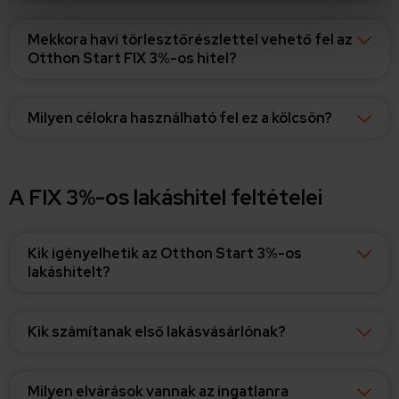
módjairól és adja meg preferenciáit a
Részletek
pontban
. Bármikor módosíthatja vagy visszavonhatja a
Mekkora havi törlesztőrészlettel vehető fel az
Sütinyilatkozathoz való hozzájárulását.
Otthon Start FIX 3%-os hitel?
Sütiket használunk a tartalmak és hirdetések személyre
szabásához, közösségi funkciók biztosításához,
Milyen célokra használható fel ez a kölcsön?
valamint weboldalforgalmunk elemzéséhez. Ezenkívül
közösségi média-, hirdető- és elemző partnereinkkel
megosztjuk az Ön weboldalhasználatra vonatkozó
A FIX 3%-os lakáshitel feltételei
adatait, akik kombinálhatják az adatokat más olyan
adatokkal, amelyeket Ön adott meg számukra vagy az
Ön által használt más szolgáltatásokból gyűjtöttek.
Kik igényelhetik az Otthon Start 3%-os
lakáshitelt?
Kik számítanak első lakásvásárlónak?
Milyen elvárások vannak az ingatlanra