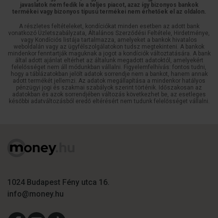
javaslatok nem fedik le a teljes piacot, azaz így bizonyos bankok
termékei vagy bizonyos típusú termékei nem érhetőek el az oldalon.
A részletes feltételeket, kondíciókat minden esetben az adott bank
vonatkozó Üzletszabályzata, Általános Szerződési Feltétele, Hirdetménye,
vagy Kondíciós listája tartalmazza, amelyeket a bankok hivatalos
weboldalán vagy az ügyfélszolgálatokon tudsz megtekinteni. A bankok
mindenkor fenntartják maguknak a jogot a kondíciók változtatására. A bank
által adott ajánlat eltérhet az általunk megadott adatoktól, amelyekért
felelősséget nem áll módunkban vállalni. Figyelemfelhívás: fontos tudni,
hogy a táblázatokban jelölt adatok sorrendje nem a bankot, hanem annak
adott termékét jellemzi. Az adatok megállapítása a mindenkor hatályos
pénzügyi jogi és szakmai szabályok szerint történik. Időszakosan az
adatokban és azok sorrendjében változás következhet be, az esetleges
későbbi adatváltozásból eredő eltérésért nem tudunk felelősséget vállalni.
1024 Budapest Fény utca 16.
info@money.hu