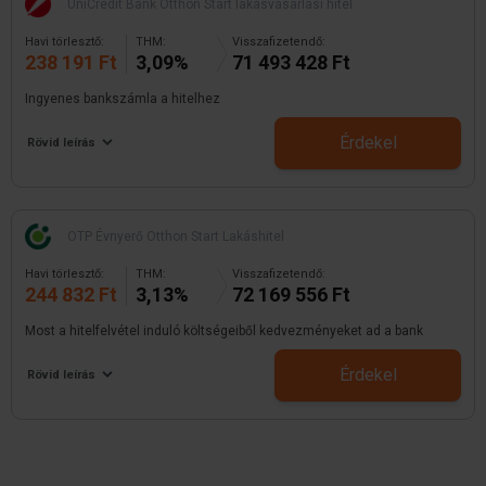
UniCredit Bank Otthon Start lakásvásárlási hitel
Havi törlesztő:
THM:
Visszafizetendő:
238 191 Ft
3,09%
71 493 428 Ft
Ingyenes bankszámla a hitelhez
Érdekel
Rövid leírás
OTP Évnyerő Otthon Start Lakáshitel
Havi törlesztő:
THM:
Visszafizetendő:
244 832 Ft
3,13%
72 169 556 Ft
Most a hitelfelvétel induló költségeiből kedvezményeket ad a bank
Érdekel
Rövid leírás