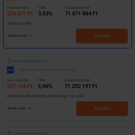
Havi törlesztő:
THM:
Visszafizetendő:
236 871 Ft
3,03%
71 071 884 Ft
A kamat 2,95%
Érdekel
Rövid leírás
online előminősítés
Erste Bank Otthon Start Lakáshitel
Havi törlesztő:
THM:
Visszafizetendő:
237 106 Ft
3,06%
71 252 197 Ft
Díjmentes előtörlesztés lehetősége 5 év után
Érdekel
Rövid leírás
online előminősítés