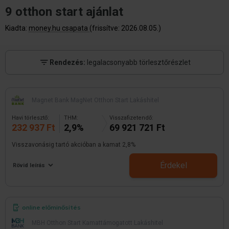
9 otthon start ajánlat
Kiadta:
money.hu csapata
(frissítve: 2026.08.05.)
Rendezés:
legalacsonyabb törlesztőrészlet
Magnet Bank MagNet Otthon Start Lakáshitel
Havi törlesztő:
THM:
Visszafizetendő:
232 937 Ft
2,9%
69 921 721 Ft
Visszavonásig tartó akcióban a kamat 2,8%
Érdekel
Rövid leírás
online előminősítés
MBH Otthon Start Kamattámogatott Lakáshitel