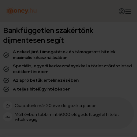
Bankfüggetlen szakértőnk
díjmentesen segít
A neked járó támogatások és támogatott hitelek
maximális kihasználásában
Speciális, egyedi kedvezményekkel a törlesztőrészleted
csökkentésében
Az apró betűk értelmezésében
A teljes hitelügyintézésben
Csapatunk már 20 éve dolgozik a piacon
Múlt évben több mint 6000 elégedett ügyfél hitelét
vittük végig