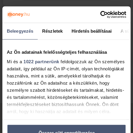
Gyakran ismételt kérdések
Beleegyezés
Részletek
Hirdetés beállításai
A süti
Miért segítünk ingyen?
Az Ön adatainak felelősségteljes felhasználása
Milyen hitelekkel kapcsolatban fordulhatsz
hozzánk?
Mi és a
1022 partnerünk
feldolgozzuk az Ön személyes
adatait, így például az Ön IP-címét, olyan technológiákat
használva, mint a sütik, amelyekkel tárolhatjuk és
Miért éppen minket válassz?
hozzáférünk az Ön adataihoz a készülékén, hogy
személyre szabott hirdetéseket és tartalmakat, hirdetés-
és tartalommérést, közönségbetekintéseket, valamint
termékfejlesztéseket biztosíthassunk Önnek. Ön dönt
arról, hogy ki használja az adatait és milyen célra.
Ha engedélyezi, a következőt is meg szeretnénk tenni:
Összes süti engedélyezése